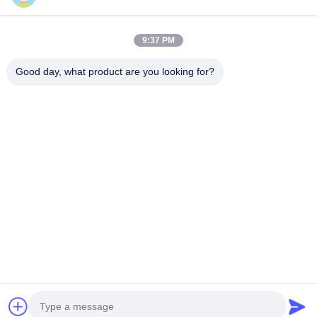
หอคอยโมโนโพลเหล็ก
หอแอนเทนเนียสามเหลี่ยม
9:37 PM
หอเหล็กมุม
Good day, what product are you looking for?
หอคอยพยุงตนเอง
หอส่งสัญญาณโทรศัพท์มือถือต้นไม้ปลอม
ติดต่อเรา
โทรศัพท์: 0086-532-86627576
info@highlight-steeltower.com
อีเมล:
เพิ่ม: เขตอุตสาหกรรมเจียวซี เมืองเจียวโจ มณฑลซานตง ประเทศ
จีน
Copyright © 2026-2026 Qingdao highlight steel tower co.,ltd. สุทธิทั้งหมดถูก
เก็บไว้ |
แผนผังเว็บไซต์