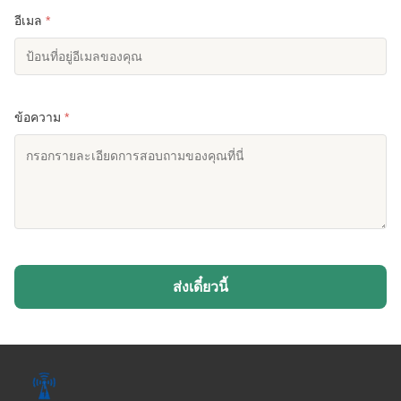
อีเมล
*
ข้อความ
*
ส่งเดี๋ยวนี้