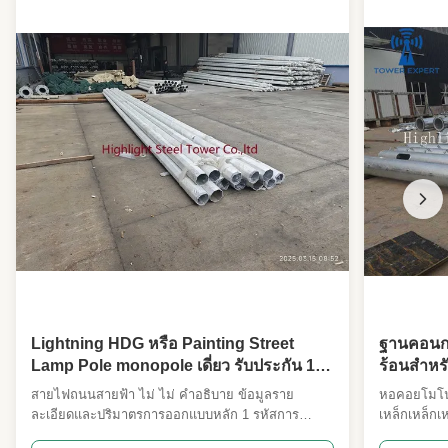
Foundation Type:
ฐานคอนกรีตหรือสลักเกลียว
Maintenance:
การบำรุงรักษาต่ำ
Voltage:
500KV หรือต่ำกว่า
Rotation Angle:
ตามข้อกำหนดของลูกค้า
Cross Arm:
การเชื่อมต่อแบบสายฟ้า
Soil Bearing
ตามความต้องการของลูกค้า
Capacity:
Safety Factor:
ตามความต้องการของลูกค้า
Norminal Height:
ตามความต้องการของลูกค้า
Lightning HDG หรือ Painting Street
ฐานคอนกร
Wall Thickness:
5 มม. ถึง 20 มม.
Lamp Pole monopole เดี่ยว รับประกัน 15
ร้อนสำหร
ปี
ไฟฟ้า
สายไฟถนนสายฟ้า ไม่ ไม่ คําอธิบาย ข้อมูลราย
หอคอยโมโนโป
Application:
ระบบส่งกำลัง ฟ้าผ่า หรือโทรคมนาคม
ละเอียดและปริมาตรการออกแบบหลัก 1 รหัสการ
เหล็กเหล็กเ
ออกแบบ ANSI/TIA222G,H หรือมาตรฐานยุโรป และ
เหล็กเหล็กเ
Installationmethod:
สลักเกลียวหรือรอย