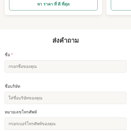
อื่นๆ 2 การบรรทุกแบบออกแบบ 1พื้นที่บรรทุกแอนเทน
เหล็กเหล็กเ
หา ราคา ที่ ดี ที่สุด
นา ตามที่กําหนดโดยลูกค้าทั่วโลก 2ความเร็วลมตามที่
เหล็กเหล็กเ
Windresistance:
สูงถึง 200 กม./ชม.
ลูกค้าต้องการ 3ช่องเลี่ยงและมุมบิด ประเภทการเผย
เหล็กเหล็กเ
แพร่ ประเภทท Topographic ตามที่กํ...
เห...
Productname:
หอคอยโมโนโพลเหล็ก
Diameter:
100 มม. ถึง 6000 มม
ส่งคำถาม
Loadcapacity:
มากถึง 50 ตัน
ชื่อ
*
Shape:
ทรงกระบอก
Corrosionresistance:
สูง
ชื่อบริษัท
Surfacetreatment:
ชุบสังกะสีแบบจุ่มร้อน
Color:
เงินหรือปรับแต่งได้
หมายเลขโทรศัพท์
High Light:
โมโนโพลสแตนเลสเหล็กเหล็กกระดาษ
,
การเชื่อมต่อโบลท์หอประสานงานแบบโมโนโปล
,
เสาส่งสัญญาณเหล็ก