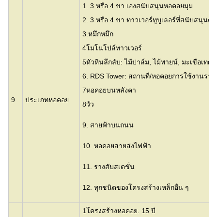
1. 3 หรือ 4 ขา เองสนับสนุนหอคอยมุม
2. 3 หรือ 4 ขา ทาวเวอร์ทูบูเลอร์ที่สนับสนุนตัว
3.
หมึกหมึก
4โมโนโปล์ทาวเวอร์
5หัวหินลึกลับ: ไม้ปาล์ม, ไม้พายน์, มะเขือเทศ
6. RDS Tower: สถานที่/หอคอยการใช้งานรวดเ
7หอคอยบนหลังคา
9
ประเภทหอคอย
8วัว
9. สายฟ้าบนถนน
10. หอคอยสายส่งไฟฟ้า
11. รางสับสเตชั่น
12. ทุกชนิดของโครงสร้างเหล็กอื่น ๆ
1โครงสร้างหอคอย: 15 ปี