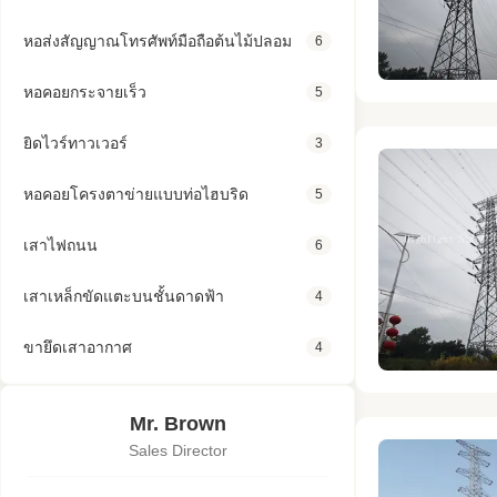
หอส่งสัญญาณโทรศัพท์มือถือต้นไม้ปลอม
6
หอคอยกระจายเร็ว
5
ยิดไวร์ทาวเวอร์
3
หอคอยโครงตาข่ายแบบท่อไฮบริด
5
เสาไฟถนน
6
เสาเหล็กขัดแตะบนชั้นดาดฟ้า
4
ขายึดเสาอากาศ
4
Mr. Brown
Sales Director