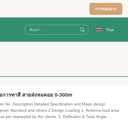
การสอบถาม
Thai
ือการทาสี สายส่งหอคอย 0-300m
r No. Description Detailed Specification and Major design
ean Standard and others 2 Design Loading 1. Antenna load area
as per requested by the clients. 3. Deflection & Twist Angle,
ed by clients. 4 Structure Classification II, III 5 Hot-dip