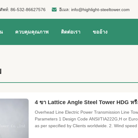
ศัพท์:
86-532-86627576
อีเมล:
info@highlight-steeltower.com
าน
ควบคุมคุณภาพ
ติดต่อเรา
ขออ้าง
ม
4 ขา Lattice Angle Steel Tower HDG หร
Overhead Line Electric Power Transmission Line Towe
Parameters 1 Design Code ANSI/TIA222G,H or Europ
as per specified by Clients worldwide. 2. Wind speed 
Exposure category, Topographic category as per specifi