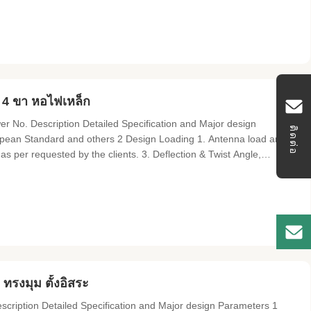
 4 ขา หอไฟเหล็ก
r No. Description Detailed Specification and Major design
ติดต่อ
ean Standard and others 2 Design Loading 1. Antenna load area
as per requested by the clients. 3. Deflection & Twist Angle,
ed by clients. 4 Structure Classification II, III 5 Hot-dip
ทรงมุม ตั้งอิสระ
escription Detailed Specification and Major design Parameters 1