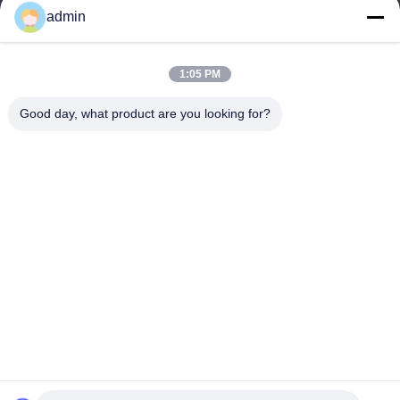
προϊόντα
admin
Επικοινωνήστε μαζί μας
Κατηγορίες
1:05 PM
Μονοπωλιακός πύργος χάλυβα
Good day, what product are you looking for?
τριγωνικός πύργος κεραίας
πύργος χάλυβα γωνίας
Αυτοστηριζόμενος Πύργος
Ψεύτικος Πύργος Κελών Δέντρου
Επικοινωνήστε μαζί μας
τηλ: 0086-532-86627576
E-mail:
info@highlight-steeltower.com
Προσθήκη: Βιομηχανική Περιοχή Jiaoxi, Πόλη Jiaozhou,
Επαρχία Shandong, Κίνα
Copyright © 2026-2026 Qingdao highlight steel tower co.,ltd. Όλα τα