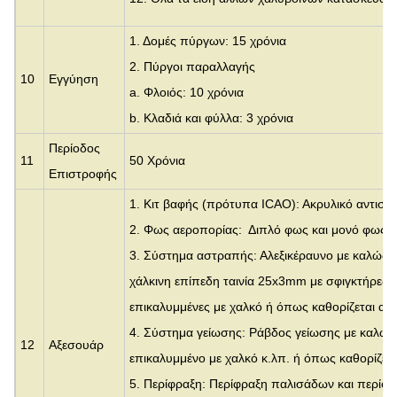
1. Δομές πύργων: 15 χρόνια
2. Πύργοι παραλλαγής
10
Εγγύηση
a. Φλοιός: 10 χρόνια
b. Κλαδιά και φύλλα: 3 χρόνια
Περίοδος
11
50 Χρόνια
Επιστροφής
1. Κιτ βαφής (πρότυπα ICAO): Ακρυλικό αντισ
2. Φως αεροπορίας: Διπλό φως και μονό φως 
3. Σύστημα αστραπής: Αλεξικέραυνο με καλώδ
χάλκινη επίπεδη ταινία 25x3mm με σφιγκτήρες, 
επικαλυμμένες με χαλκό ή όπως καθορίζεται απ
4. Σύστημα γείωσης: Ράβδος γείωσης με καλώδ
12
Αξεσουάρ
επικαλυμμένο με χαλκό κ.λπ. ή όπως καθορίζετα
5. Περίφραξη: Περίφραξη παλισάδων και περίφ