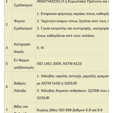
1
ANSI/TIA222G,H ή Ευρωπαϊκό Πρότυπο και άλ
Σχεδιασμού
1. Επιφάνεια φόρτισης κεραίας όπως καθορίζετ
Φορτίο
2. Ταχύτητα ανέμου όπως ζητείται από τους πελ
2
Σχεδιασμού
3. Γωνία εκτροπής και συστροφής, κατηγορία έ
όπως καθορίζεται από τους πελάτες.
Κατηγορία
4
II, III
Δομής
Εν θερμώ
5
ISO 1461 2009, ASTM A123
γαλβανισμός
1. Χάλυβας υψηλής αντοχής χαμηλής κραματοπ
Βαθμός
με
ASTM Gr50 ή S355JR
6
Χάλυβα
3. Χάλυβας δομικών ανθράκων: Q235B που είν
S235JR
Βίδες και
7
Κυρίως βίδες ISO 898 βαθμού 6.8 και 8.8