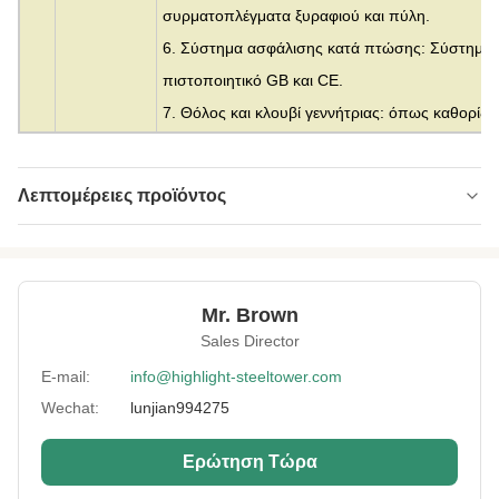
συρματοπλέγματα ξυραφιού και πύλη.
6. Σύστημα ασφάλισης κατά πτώσης: Σύστημα 
πιστοποιητικό GB και CE.
7. Θόλος και κλουβί γεννήτριας: όπως καθορίζε
Λεπτομέρειες προϊόντος
Material:
Γαλβανισμένος χάλυβας
Height:
10μ έως 500μ
Mr. Brown
Structrue Type:
μονόπολο
Sales Director
Certification:
SGS, CE, ISO
E-mail:
info@highlight-steeltower.com
Wechat:
lunjian994275
Warranty:
15 Χρόνια
Surface
HDG ή ζωγραφική
Ερώτηση Τώρα
Treatment: