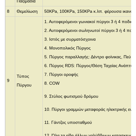
Παξιμάδια
8
Θεμελίωση
50KPa, 100KPa, 150KPa κ.λπ. φέρουσα ικανότ
1. Αυτοφερόμενοι γωνιακοί πύργοι 3 ή 4 ποδιών
2. Αυτοφερόμενοι σωληνωτοί πύργοι 3 ή 4 ποδ
3.
Ιστός με συρματόσχοινα
4. Μονοπολικός Πύργος
5. Πύργος παραλλαγής: Δέντρο φοίνικας, Πεύκ
6. Πύργος RDS: Πύργος/Θέση Ταχείας Ανάπτυξ
7. Πύργοι οροφής
Τύπος
9
8. COW
Πύργου
9. Στύλος φωτισμού δρόμου
10. Πύργοι γραμμών μεταφοράς ηλεκτρικής ενέρ
11. Γάντζος υποσταθμού
12. Όλα τα είδη άλλων χαλύβδινων κατασκευών