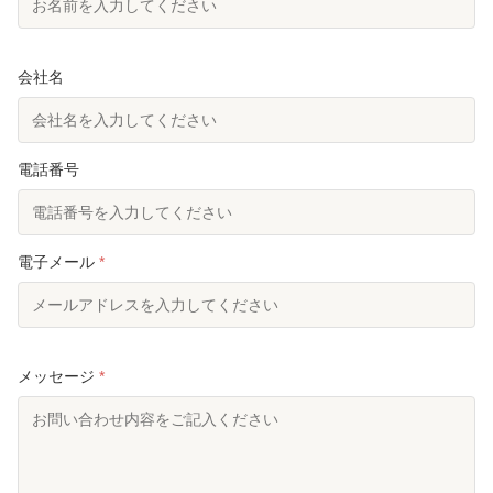
Surfacetreatment:
溶融亜鉛メッキ
Color:
銀製かカスタマイズ可能
会社名
High Light:
鉄鋼のモノポール
,
モノポールの通信塔のボルト接続
,
送電鋼管モノポール
電話番号
電子メール
*
メッセージ
*