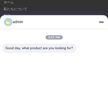
ホーム
私たちについて
製品
admin
お問い合わせ
カテゴリ
6:57 AM
鋼鉄Monopoleタワー
Good day, what product are you looking for?
三角型アンテナ塔
角度の鋼鉄タワー
自立型タワー
偽木 細胞塔
お問い合わせ
テレ: 0086-532-86627576
電子メール:
info@highlight-steeltower.com
追加: 中国山東省 江西工業区