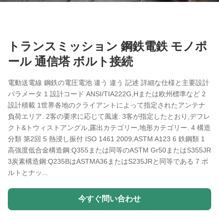
トランスミッション 鋼鉄電鉄 モノポ
ール 通信塔 ボルト接続
電動送電線 鋼鉄の電圧電池 違う 違う 記述 詳細な仕様と主要設計
パラメータ 1 設計コード ANSI/TIA222G,Hまたは欧州標準など 2
設計積載 1世界各地のクライアントによって指定されたアンテナ
負荷エリア. 2客の要求に応じて風速. 3客が指定したとおり,デフレ
クト&トウィストアングル,露出カテゴリー,地形カテゴリー. 4 構造
分類 第2回 5 熱浸し振付 ISO 1461 2009,ASTM A123 6 鉄鋼類 1
高強度低合金構造鋼:Q355または同等のASTM Gr50またはS355JR
3炭素構造鋼:Q235BはASTMA36またはS235JRと同等である 7 ボ
ルトとナッ...
今すぐ問い合わせ