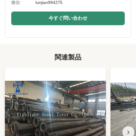
微信:
lunjian994275
Warranty:
15年
Surface
HDGとかペイントとか
今すぐ問い合わせ
Treatment:
Lightning
付属
Protection:
Installation:
簡単かつ迅速
関連製品
Lifetime:
最低20年
Foundation Type:
コンクリートベースまたはアンカーボルト
Maintenance:
メンテナンスの手間がかからない
Voltage:
500KV以下
Rotation Angle:
顧客の要件に従って
Cross Arm:
ボルト接続
Soil Bearing
顧客の要求に応じて
Capacity: