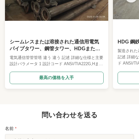
Safety Factor:
顧客の要求に応じて
Norminal Height:
顧客の要求に応じて
Wall Thickness:
5mmから20mm
シームレスまたは溶接された通信用電気
HDG 鋼
Application:
電力伝送、雷または通信
パイプタワー、鋼管タワー、HDGまたは
製造された
塗装
記述 詳細
電気通信管管管塔 違う 違う 記述 詳細な仕様と主要
Installationmethod:
ボルトでボルトで溶接
ド ANSI/
設計パラメータ 1 設計コード ANSI/TIA222G,Hまた
1世界各地
は欧州標準など 2 設計積載 1世界各地のクライアン
Windresistance:
時速200kmまで
テナ負荷エリ
トによって指定されたアンテナ負荷エリア. 2客の要
最高の価格を入手
定したとお
求に応じて風速. 3客が指定したとおり,デフレクト&
Productname:
鋼鉄Monopoleタワー
出カテゴリー
トウィストアングル,露出カテゴリー,地形カテゴリ
熱浸し振付 IS
ー. 4 構造分類 第2回 5 熱浸し振付 ISO 1461
Diameter:
100mmから6000mm
高強度低合金
2009,ASTM A123 6 鉄鋼類 1高強度低合金構造
またはS355
鋼:Q355または同等のASTM Gr50またはS355JR 3
Loadcapacity:
50トンまで
たはS235J
炭素構造鋼:Q235BはASTMA36またはS235JRと同
問い合わせを送る
等である 7 ボルトとナッツ 主...
Shape:
円筒形
名前
*
Corrosionresistance:
高い