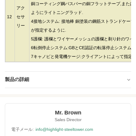
銅コーティング鋼バスバーの銅フラットテープ,または
アク
ようにライトニングラッド.
12
セサ
4接地システム: 接地棒 銅塗装の鋼筋ストランドケー
リー
が指定するように.
5護欄: 護欄とワイヤーメッシュの護欄と剃り針のワイ
6転倒停止システム:GBとCE認証の転落停止システム.
7キャノピと発電機ケージ:クライアントによって指定
製品の詳細
Material:
亜鉛メッキ鋼
Height:
10m～500m
Mr. Brown
Structrue Type:
単一モノポール
Sales Director
Certification:
SGS, CE, ISO
電子メール:
info@highlight-steeltower.com