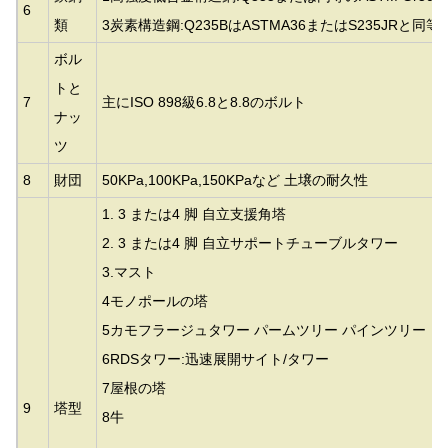
6
類
3炭素構造鋼:Q235BはASTMA36またはS235JRと同
ボル
トと
7
主にISO 898級6.8と8.8のボルト
ナッ
ツ
8
財団
50KPa,100KPa,150KPaなど 土壌の耐久性
1. 3 または4 脚 自立支援角塔
2. 3 または4 脚 自立サポートチューブルタワー
3.
マスト
4モノポールの塔
5カモフラージュタワー パームツリー パインツリー 
6RDSタワー:迅速展開サイト/タワー
7屋根の塔
9
塔型
8牛