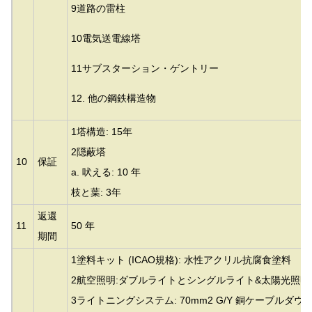
9道路の雷柱
10電気送電線塔
11サブスターション・ゲントリー
12. 他の鋼鉄構造物
1塔構造: 15年
2隠蔽塔
10
保証
a. 吠える: 10 年
枝と葉: 3年
返還
11
50 年
期間
1塗料キット (ICAO規格): 水性アクリル抗腐食塗料
2航空照明:ダブルライトとシングルライト&太陽光照明
3ライトニングシステム: 70mm2 G/Y 銅ケーブルダウ