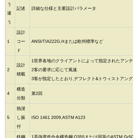
う
記述
詳細な仕様と主要設計パラメータ
違
う
設計
1
コー
ANSI/TIA222G,Hまたは欧州標準など
ド
1世界各地のクライアントによって指定されたアンテナ
設計
2
2客の要求に応じて風速.
積載
3客が指定したとおり,デフレクト&トウィストアングル,
構造
4
第2回
分類
熱浸
5
し振
ISO 1461 2009,ASTM A123
付
鉄鋼
1高強度低合金構造鋼:Q355または同等の
ASTM Gr50