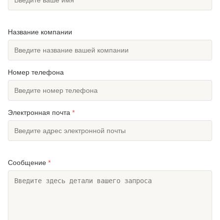
Color:
Серебряный или ориентированный на
заказчика
Название компании
High Light:
стальной оцинкованный монополь
,
болтовое соединение монопольной
вышки связи
,
Монополь из стали
Номер телефона
Электронная почта
*
Сообщение
*