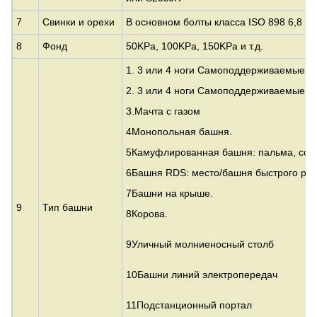
7
Свинки и орехи
В основном болты класса ISO 898 6,8 и 
8
Фонд
50KPa, 100KPa, 150KPa и т.д.
1. 3 или 4 ноги Самоподдерживаемые у
2. 3 или 4 ноги Самоподдерживаемые т
3.
Мачта с газом
4Монопольная башня.
5Камуфлированная башня: пальма, сосн
6Башня RDS: место/башня быстрого ра
7Башни на крыше.
9
Тип башни
8Корова.
9Уличный молниеносный столб
10Башни линий электропередач
11Подстанционный портал