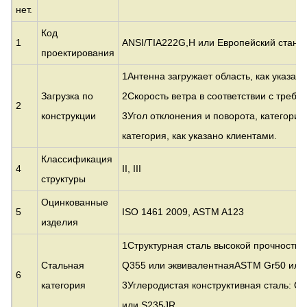
нет.
Код
1
ANSI/TIA222G,H или Европейский станда
проектирования
1Антенна загружает область, как указан
Загрузка по
2Скорость ветра в соответствии с требо
2
конструкции
3Угол отклонения и поворота, категория
категория, как указано клиентами.
Классификация
4
II, III
структуры
Оцинкованные
5
ISO 1461 2009, ASTM A123
изделия
1Структурная сталь высокой прочности 
Стальная
Q355 или эквивалентная
ASTM Gr50 или
6
категория
3Углеродистая конструктивная сталь: Q
или S235JR