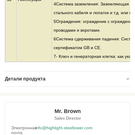
4Система заземления: Заземляющая ро
стального кабеля и лопаток и т.д. или 
5Ограждения: ограждение с ограждение
проводами и воротами.
6Система сдерживания падения: Систе
сертификатом GB и CE.
7- Ключ и генераторная клетка: как указ
Детали продукта
Material:
Оцинкованная сталь
Height:
от 10 до 500 м
Mr. Brown
Structrue Type:
одиночный монополь
Sales Director
Certification:
SGS, CE, ISO
Электронная
info@highlight-steeltower.com
почта: