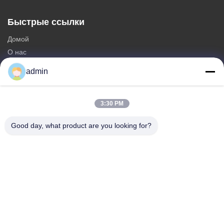
Быстрые ссылки
Домой
О нас
продукты
admin
Свяжитесь с нами
Категории
3:30 PM
Стальная Monopole башня
Good day, what product are you looking for?
треугольная антенная башня
башня угла стальная
Самонесущая башня
Фальшивая вышка сотовой связи в виде дерева
Свяжитесь с нами
Телефон: 0086-532-86627576