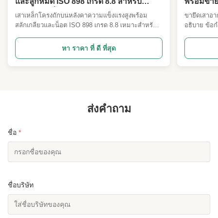
และลูกหมัด ISO 898 เกรด 8.8 สําหรับ
พร้อมขาย
โรงแรมไฟฟ้าไฟฟ้า
หอคอยท่อที่รองรับตัวเอง
เสาเหล็กโครงถักบนหลังคาความแข็งแรงสูงพร้อม
ขายึดเสาอา
สลักเกลียวและน็อต ISO 898 เกรด 8.8 เหมาะสำหรับ
อธิบาย ข้อ
หอคอยแบบตั้งอิสระ เลขที่ คำอธิบาย ข้อกำหนดโดย
ออกแบบหลั
ละเอียดและพารามิเตอร์การออกแบบหลัก 1 รหัสการ
หรือมาตรฐา
หา ราคา ที่ ดี ที่สุด
ออกแบบ ANSI/TIA222G,H หรือมาตรฐานยุโรปและ
1. พื้นที่ร
อื่นๆ 2 การออกแบบการรับน้ำหนัก 1. พื้นที่รับน้ำหนัก
2. ความเร็ว
เสาอากาศตามที่ลูกค้าทั่วโลกกำหน...
และการบิด, 
ส่งคำถาม
ชื่อ
*
ชื่อบริษัท