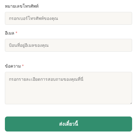
หมายเลขโทรศัพท์
อีเมล
*
ข้อความ
*
ส่งเดี๋ยวนี้