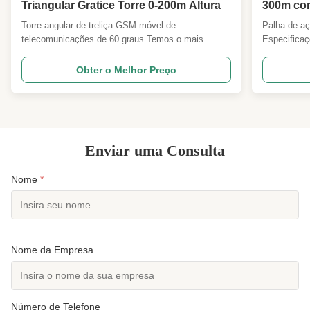
Triangular Gratice Torre 0-200m Altura
300m com
Galvaniz
Torre angular de treliça GSM móvel de
Palha de aç
telecomunicações de 60 graus Temos o mais
Especificaç
rigoroso padrão de qualidade de flexão para torres
parâmetros 
angulares de 60 graus usadas em projetos de torres
ANSI/TIA22
Obter o Melhor Preço
americanas em Uganda e outros países. Ao usar o
Carregament
controle do grau, também limitamos a inclinação
conforme es
para garantir um ...
mundo. 2Vel
Enviar uma Consulta
Nome
*
Nome da Empresa
Número de Telefone