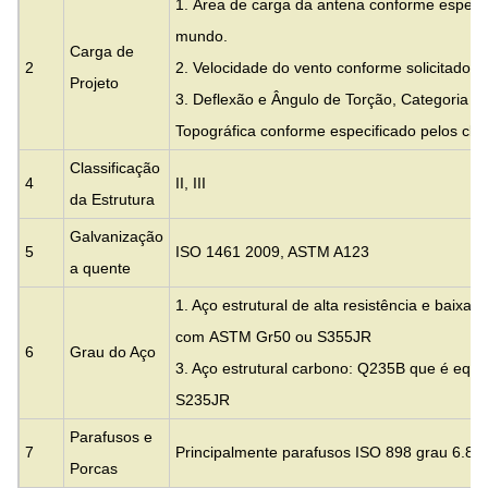
1. Área de carga da antena conforme especif
mundo.
Carga de
2
2. Velocidade do vento conforme solicitado pe
Projeto
3. Deflexão e Ângulo de Torção, Categoria d
Topográfica conforme especificado pelos clie
Classificação
4
II, III
da Estrutura
Galvanização
5
ISO 1461 2009, ASTM A123
a quente
1. Aço estrutural de alta resistência e baixa 
com
ASTM Gr50 ou S355JR
6
Grau do Aço
3. Aço estrutural carbono: Q235B que é equ
S235JR
Parafusos e
7
Principalmente parafusos ISO 898 grau 6.8 e
Porcas