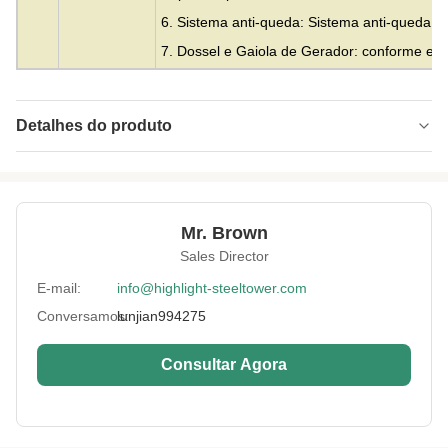
6. Sistema anti-queda: Sistema anti-queda c
7. Dossel e Gaiola de Gerador: conforme espe
Detalhes do produto
Material:
tubo sem costura ou soldado
Height:
0-300m
Mr. Brown
Structrue Type:
Treliça de 3 ou 4 pernas
Sales Director
Certification:
SGS, CE, ISO
E-mail:
info@highlight-steeltower.com
Conversamos:
lunjian994275
Warranty:
15 anos
Surface
HDG ou pintura
Consultar Agora
Treatment:
Lightning
Incluído
Protection: