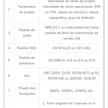
Velocidade do vento de projeto,
Parâmetros
velocidade do vento operacional, EPA
2
de projeto
ou FPA, classe de estrutura, classe
topográfica, grau de deflexão
AWS D1.1 ou rede estatal da China
Padrão de
3
padrão de linha de transmissão de
solda
tensão 10k
4
Padrão HDG
ASTM A123 ou ISO 1461
Padrão de
5
ISO 898 Gr. 6.8 ou 8.8 ou 10.9
parafusos
GBT Q355, Q235, ASTM A572 gr.50,
6
Aço
ASTM A36 ou S355JR, S235JR
Projeto das
7
50kPa, 100kPa, 150kPa, etc.
fundações
1. Torre angular em 3 pernas ou 4