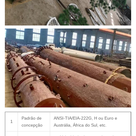
Padrão de
ANSI-TIA/EIA-222G, H ou Euro e
1
concepção
Austrália, África do Sul, etc.