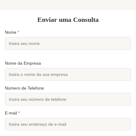
Europeia e outros 2 Carregament...
outras 2 Car
Enviar uma Consulta
Nome
*
Nome da Empresa
Número de Telefone
E-mail
*