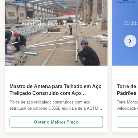
Mastro de Antena para Telhado em Aço
Torre de
Treliçado Construído com Aço
Padrões
Estrutural de Carbono Q355
Pólos de aço reticulado construídos com aço
Torre Monop
Equivalente a ASTM A572 GR.50
estrutural de carbono Q355B equivalente à ASTM
velocidade 
A572 GR.50 que asseguram o suporte do telhado -
atendendo 
Não, não. Descrição Especificações
europeus Nã
Obter o Melhor Preço
pormenorizadas e principais parâmetros de projeto
e Principai
1 Código de conceção ANSI/TIA222G,H ou Norma
Projeto AN