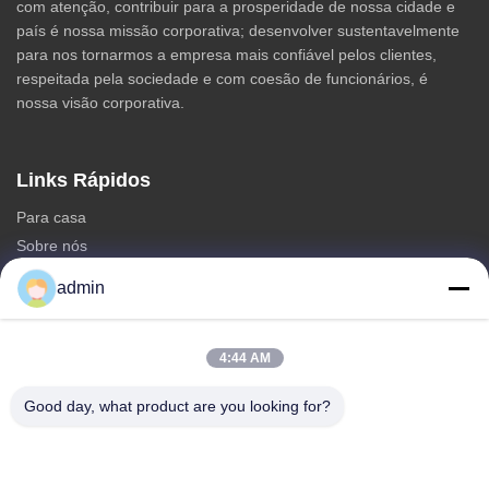
com atenção, contribuir para a prosperidade de nossa cidade e
país é nossa missão corporativa; desenvolver sustentavelmente
para nos tornarmos a empresa mais confiável pelos clientes,
respeitada pela sociedade e com coesão de funcionários, é
nossa visão corporativa.
Links Rápidos
Para casa
Sobre nós
produtos
admin
Contacte-nos
Categorias
4:44 AM
Torre Monopole de aço
Good day, what product are you looking for?
torre de antena triangular
torre de aço do ângulo
Torre Autoportante