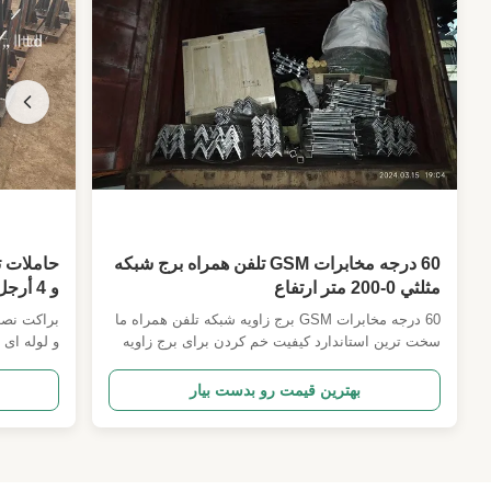
60 درجه مخابرات GSM تلفن همراه برج شبكه
مثلثي 0-200 متر ارتفاع
و 4 أرجل للأبراج المدعومة بالكابلات
60 درجه مخابرات GSM برج زاویه شبکه تلفن همراه ما
براکت نصب 
سخت ترین استاندارد کیفیت خم کردن برای برج زاویه
ای 60 درجه داریم که برای برج های آمریکایی و پروژه
گایید نه،
های اوگاندا و سایر کشورها استفاده می شود. با
بهترین قیمت رو بدست بیار
استفاده از کنترل درجه نیز محدود شیب برای اطمینان از
عملکرد مقاومت باد بهتر. و ما یکی از 20 کارخانه ی اول
بار آنتن 
در ...
سراسر جهان. 2سر