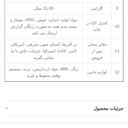
9
گارانتی
15-30 سال
مواد اولیه، اندازه، جوش، HDG، مونتاژ و
کنترل QC در
10
بسته بندی همه به صورت رایگان گزارش
خانه
ارسال می کنند.
دفاتر محلی
در آفریقا، آسیای جنوب شرقی، آمریکای
11
پس از
لاتین، کانادا، استرالیا. جزئیات خاص با ما
فروش
تماس بگیرید
رنگ، AWL، مواد ارت/زمین، نرده، سیستم
12
لوازم جانبی
توقف سقوط و غیره
جزئیات محصول
Type:
تک قطبی HDG با پوست و برگ درمان شده