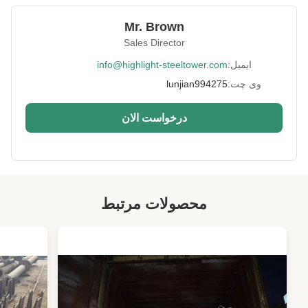
Material:
GB Q235 یا Q355
Mr. Brown
Surface
HDG و پوست درخت
Sales Director
Treatment:
ایمیل:
info@highlight-steeltower.com
Advanced
دستگاه پرس 2400 تنی و دستگاه برش لیزری،
Equipment:
دستگاه والدینگ خودکار
وی چت:
lunjian994275
Height:
0-200 متر
درخواست الان
Warranty:
15 سال
Port:
چینگدائو
High Light:
برج سلول درختان کاج,HDG Bark برج سلول های
کاذب درختان کاج,برج تلفن همراه پوشیده از درختان
محصولات مرتبط
کاج
,
HDG Bark fake pine tree cell tower
,
Camouflaged pine tree cell phone tower