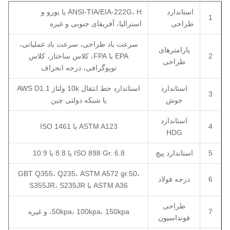
استاندارد
ANSI-TIA/EIA-222G، H یا یورو و
1
طراحی
استرالیا، آفریقای جنوبی و غیره
سرعت باد طراحی، سرعت باد عملیاتی،
پارامترهای
2
EPA یا FPA، کلاس ساختار، کلاس
طراحی
توپوگرافی، درجه انحراف
استاندارد
استاندارد خط انتقال 10k ولتاژ AWS D1.1
3
جوش
یا شبکه دولتی چین
استاندارد
4
ASTM A123 یا ISO 1461
HDG
5
استاندارد پیچ
ISO 898 Gr. 6.8 یا 8.8 یا 10.9
GBT Q355، Q235، ASTM A572 gr.50،
6
درجه فولاد
ASTM A36 یا S355JR، S235JR
طراحی
7
50kpa، 100kpa، 150kpa، و غیره
فونداسیون