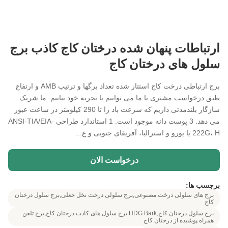
ارتباطات پنهان شده درختان کاج کاذب برج
سلول های درختان کاج
برج ارتباطی درخت کاج استتار شده تعداد برگها و ترتیب AMB و ارتفاع
طبق درخواست مشتری یا ما می توانیم با تجربه خود بیاییم. ما شریک
سازگار بلندمدتی داریم که سرعت باد را تا 290 کیلومتر در ساعت عبور
می دهد. 3 پوست دانه موجود است. 1 استاندارد طراحی ANSI-TIA/EIA-
222G، H یا یورو و استرالیا، آفریقای جنوبی و غ...
درخواست الان
برچسب ها:
برج های سلولی درخت مصنوعی,برج سلولی درخت نخل جعلی,برج سلول درختان
کاج
برج سلول درختان کاج,HDG Bark برج سلول های کاذب درختان کاج,برج تلفن
همراه پوشیده از درختان کاج