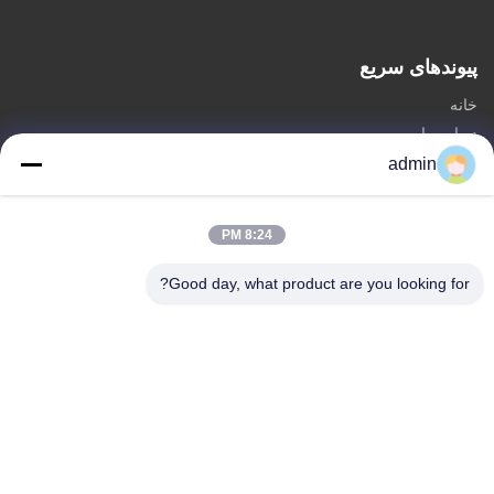
پیوندهای سریع
خانه
درباره ما
محصولات
admin
با ما تماس بگیرید
8:24 PM
دسته
برج تک قطبی فولادی
Good day, what product are you looking for?
برج آنتن مثلث
برج زاویه ای
برج خود نگهدار
برج سلول درخت ساختگی
با ما تماس بگیرید
تلفن: 0086-532-86627576