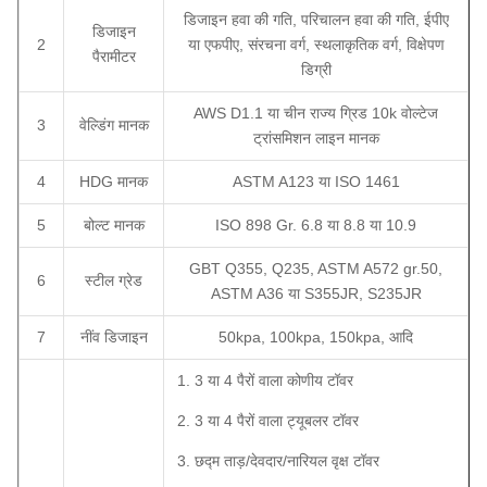
डिजाइन हवा की गति, परिचालन हवा की गति, ईपीए
डिजाइन
2
या एफपीए, संरचना वर्ग, स्थलाकृतिक वर्ग, विक्षेपण
पैरामीटर
डिग्री
AWS D1.1 या चीन राज्य ग्रिड 10k वोल्टेज
3
वेल्डिंग मानक
ट्रांसमिशन लाइन मानक
4
HDG मानक
ASTM A123 या ISO 1461
5
बोल्ट मानक
ISO 898 Gr. 6.8 या 8.8 या 10.9
GBT Q355, Q235, ASTM A572 gr.50,
6
स्टील ग्रेड
ASTM A36 या S355JR, S235JR
7
नींव डिजाइन
50kpa, 100kpa, 150kpa, आदि
1. 3 या 4 पैरों वाला कोणीय टॉवर
2. 3 या 4 पैरों वाला ट्यूबलर टॉवर
3. छद्म ताड़/देवदार/नारियल वृक्ष टॉवर