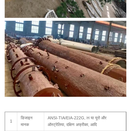
डिजाइन
ANSI-TIA/EIA-222G, H या यूरो और
1
मानक
ऑस्ट्रेलिया, दक्षिण अफ्रीका, आदि