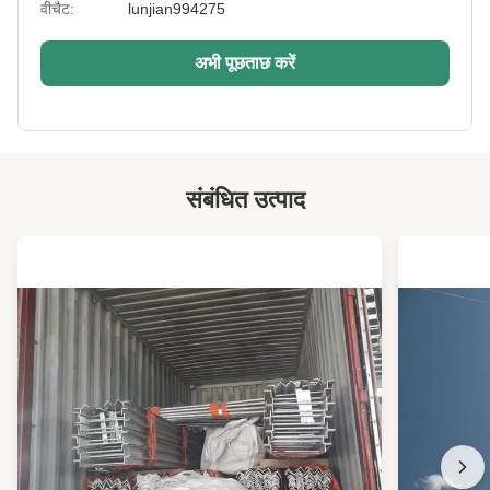
Equipment:
वाल्डिंग मशीनें
वीचैट:
lunjian994275
Height:
0-200मी
अभी पूछताछ करें
Warranty:
3000टन/माह
Port:
क़िंगदाओ
High Light:
संचार पाइन ट्री सेल टॉवर
,
एचडीजी बार्क नकली पाइन ट्री सेल टॉवर
,
संबंधित उत्पाद
छिपा हुआ पाइन ट्री सेल फोन टॉवर