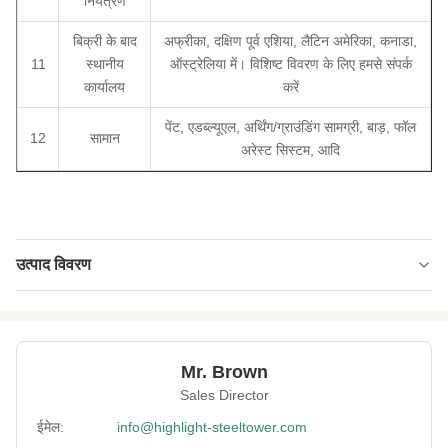
नियंत्रण
बिक्री के बाद
अफ्रीका, दक्षिण पूर्व एशिया, लैटिन अमेरिका, कनाडा,
11
स्थानीय
ऑस्ट्रेलिया में। विशिष्ट विवरण के लिए हमसे संपर्क
कार्यालय
करें
पेंट, एडब्ल्यूएल, अर्थिंग/ग्राउंडिंग सामग्री, बाड़, फॉल
12
सामान
अरेस्ट सिस्टम, आदि
उत्पाद विवरण
Type:
उपचारित छाल और पत्तियों के साथ एचडीजी मोनोपोल
Material:
जीबी Q235 या Q355
Mr. Brown
Surface
एचडीजी और छाल
Sales Director
Treatment:
ईमेल:
info@highlight-steeltower.com
Advanced
2,400 टन प्रेस मशीन और लेजर कटिंग मशीन, ऑटो