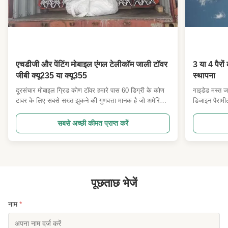
एचडीजी और पेंटिंग मोबाइल एंगल टेलीकॉम जाली टॉवर
3 या 4 पैरो
जीबी क्यू235 या क्यू355
स्थापना
दूरसंचार मोबाइल ग्रिड कोण टॉवर हमारे पास 60 डिग्री के कोण
गाइडेड मस्त जा
टावर के लिए सबसे सख्त झुकने की गुणवत्ता मानक है जो अमेरिकी
डिजाइन पैरा
टावरों के लिए यूगांडा और अन्य देशों की परियोजनाओं के लिए
यूरोपीय मानक औ
उपयोग किया जाता है। नियंत्रण का उपयोग करके, बेहतर हवा
स्तर पर निर्दिष
सबसे अच्छी कीमत प्राप्त करें
प्रतिरोध प्रदर्शन सुनिश्चित करने के लिए डिग्री ढलान को भी
की गति। 3. ग्रा
सीमित करती है। ...
पूछताछ भेजें
नाम
*