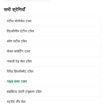
Loading 1. Antenna load area
as per specified by Clients
सभी श्रेणियाँ
worldwide. 2. Wind speed as
per requested by the clients. 3.
Deflection & Twist Angle,
स्टील मोनोपोल टावर
Exposure category, Topographic
category as per specified by
clients. 4 Structure Classification
त्रिकोणीय एंटीना टॉवर
II, III 5 Hot-dip galvanization ISO
1461 2009, ASTM A123 6 Steel
कोण स्टील टॉवर
Grade 1. High
सेल्फ सपोर्टिंग टावर
नकली पेड़ सेल टॉवर
रैपिड डिप्लॉयमेंट टॉवर
गाइड वायर टावर
हाइब्रिड जाली ट्यूबलर टॉवर
स्ट्रीट लैंप पोल