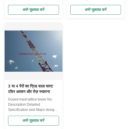
transmission line towers No.
Major design Parameters 1
Description Detailed
Design Code ANSI/TIA222G,H
अभी पूछताछ करें
अभी पूछताछ करें
Specification and Major design
or European Standard and
Parameters 1 Design Code
others 2 Design Loading 1.
ANSI/TIA222G,H or European
Antenna load area as per
Standard and others 2 Design
specified by Clients worldwide.
Loading 1. Antenna load area
2. Wind speed as per requested
as per specified by Clients
by the clients. 3. Deflection &
worldwide. 2. Wind speed as
Twist Angle, Exposure category,
per requested by the clients. 3.
Topographic category as per
Deflection & Twist Angle,
specified by clients. 4 Structure
Exposure category, Topographic
Classification II, III 5 Hot-dip
category as per specified by
galvanization ISO 1461 2009,
clients. 4 Structure Classification
ASTM A123 6
II, III 5
3 या 4 पैरों का ग्रिड वाला मास्ट
टॉवर आसान और तेज़ स्थापना
Guyed mast lattice tower No.
Description Detailed
Specification and Major design
Parameters 1 Design Code
ANSI/TIA222G,H or European
अभी पूछताछ करें
Standard and others 2 Design