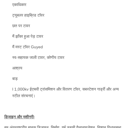
एकाधिकार
ट्यूबलर हाइब्रिड टॉवर
छत पर टावर
मैं झाँका हुआ पेड़ टावर
मैं मस्ट टॉवर Guyed
स्व-सहायक जाली टावर, कोणीय टावर
आश्रय
बाड़
l 1,000kv ईएचवी ट्रांसमिशन और वितरण टॉवर, सबस्टेशन गार्ड्री और अन्य
स्टील संरचनाएं।
डिजाइन और मशीनरीः
हम अंतरराष्ट्रीय मानक डिजाइन, निर्माण, गर्म डुबकी गैल्वनाइजेशन, निशान विधानसभा