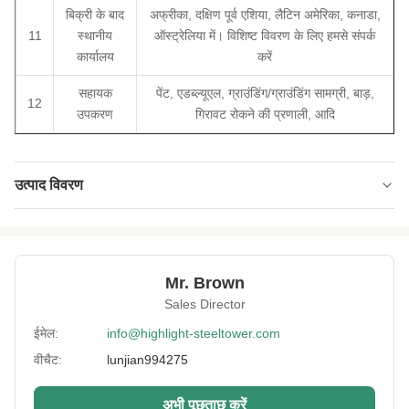
बिक्री के बाद
अफ्रीका, दक्षिण पूर्व एशिया, लैटिन अमेरिका, कनाडा,
11
स्थानीय
ऑस्ट्रेलिया में। विशिष्ट विवरण के लिए हमसे संपर्क
कार्यालय
करें
सहायक
पेंट, एडब्ल्यूएल, ग्राउंडिंग/ग्राउंडिंग सामग्री, बाड़,
12
उपकरण
गिरावट रोकने की प्रणाली, आदि
उत्पाद विवरण
Type:
3 या 4
Material:
जीबी Q235 या Q355
Mr. Brown
Surface
एचडीजी और पेटिंग
Sales Director
Treatment:
ईमेल:
info@highlight-steeltower.com
Advanced
2,400 टन और लेजर कटिंग मशीन, ऑटो वाल्डिंग मशीनें
Equipment:
वीचैट:
lunjian994275
Height:
0-200मी
अभी पूछताछ करें