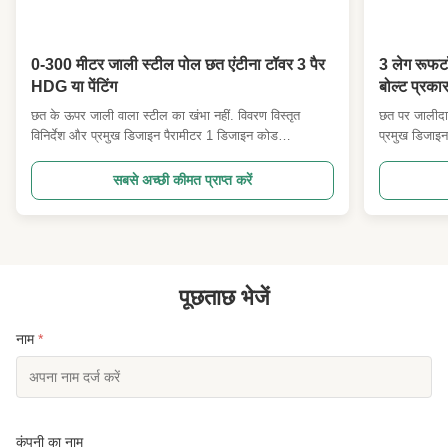
0-300 मीटर जाली स्टील पोल छत एंटीना टॉवर 3 पैर
3 लेग रूफट
HDG या पेंटिंग
बोल्ट प्रक
छत के ऊपर जाली वाला स्टील का खंभा नहीं. विवरण विस्तृत
छत पर जालीदार
विनिर्देश और प्रमुख डिजाइन पैरामीटर 1 डिजाइन कोड
प्रमुख डिजा
ANSI/TIA222G,H या यूरोपीय मानक और अन्य 2 डिजाइन
या यूरोपीय मान
लोडिंग 1दुनिया भर में ग्राहकों द्वारा निर्दिष्ट किए गए अनुसार एंटीना
निर्दिष्ट एंटीन
सबसे अच्छी कीमत प्राप्त करें
लोड क्षेत्र। 2- हवा की गति ग्राहकों द्वारा अनुरोधित के अनुसार।
गति। 3. ग्राहको
3विकृति और मोड़ क...
एक्सपोज...
पूछताछ भेजें
नाम
*
कंपनी का नाम