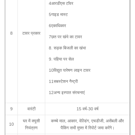
4आरडीएस टॉवर
5गाइड मास्ट
6एकाधिकार
8
टावर प्रकार
7छत पर खंभे का टावर
8. सड़क बिजली का खंभा
9. पहिया पर सेल
10विद्युत पारेषण लाइन टावर
11सबस्टेशन गैन्ट्री
12अन्य इस्पात संरचनाएं
9
वारंटी
15 वर्ष-30 वर्ष
घर में क्यूसी
कच्चे माल, आकार, वेल्डिंग, एचडीजी, असेंबली और
10
नियंत्रण
पैकिंग सभी मुफ्त में रिपोर्ट जमा करेंगे।