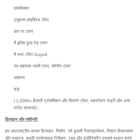
एकाधिकार
ट्यूबलर हाइब्रिड टॉवर
छत पर टावर
मैं झाँका हुआ पेड़ टावर
मैं मस्ट टॉवर Guyed
स्व-सहायक जाली टावर, कोणीय टावर
आश्रय
बाड़
l 1,000kv ईएचवी ट्रांसमिशन और वितरण टॉवर, सबस्टेशन गार्ड्री और अन्य
स्टील संरचनाएं।
डिजाइन और मशीनरीः
हम अंतरराष्ट्रीय मानक डिजाइन, निर्माण, गर्म डुबकी गैल्वनाइजेशन, निशान विधानसभा
और स्थापना, क्यूसी प्रयोगशाला निरीक्षण, रसद और इंजीनियरिंग परामर्श प्रदान करते