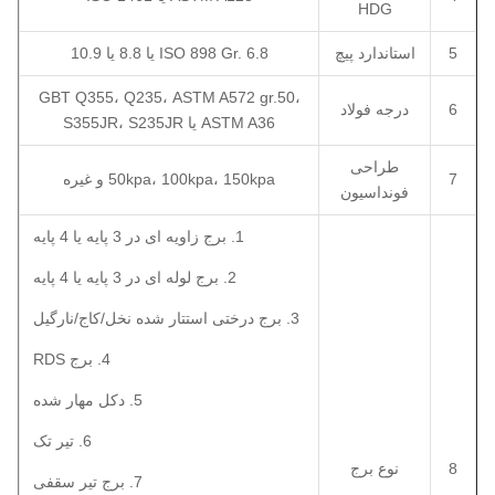
HDG
5
استاندارد پیچ
ISO 898 Gr. 6.8 یا 8.8 یا 10.9
GBT Q355، Q235، ASTM A572 gr.50،
6
درجه فولاد
ASTM A36 یا S355JR، S235JR
طراحی
7
50kpa، 100kpa، 150kpa و غیره
فونداسیون
1. برج زاویه ای در 3 پایه یا 4 پایه
2. برج لوله ای در 3 پایه یا 4 پایه
3. برج درختی استتار شده نخل/کاج/نارگیل
4. برج RDS
5. دکل مهار شده
6. تیر تک
8
نوع برج
7. برج تیر سقفی