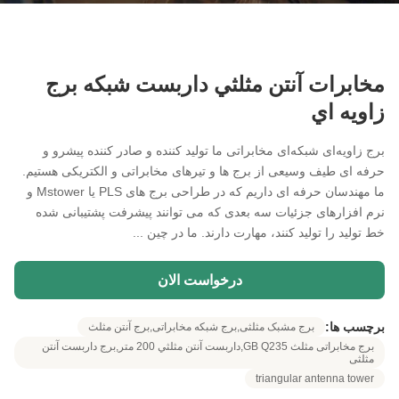
مخابرات آنتن مثلثي داربست شبكه برج
زاويه اي
برج زاویه‌ای شبکه‌ای مخابراتی ما تولید کننده و صادر کننده پیشرو و
حرفه ای طیف وسیعی از برج ها و تیرهای مخابراتی و الکتریکی هستیم.
ما مهندسان حرفه ای داریم که در طراحی برج های PLS یا Mstower و
نرم افزارهای جزئیات سه بعدی که می توانند پیشرفت پشتیبانی شده
خط تولید را تولید کنند، مهارت دارند. ما در چین ...
درخواست الان
برچسب ها:
برج مشبک مثلثی,برج شبکه مخابراتی,برج آنتن مثلث
برج مخابراتی مثلث GB Q235,داربست آنتن مثلثي 200 متر,برج داربست آنتن
مثلثی
triangular antenna tower