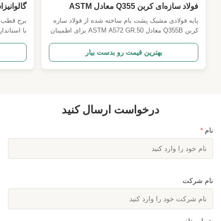
فولاد سازه‌ای کربن Q355 معادل ASTM
گالوانیز
A572 GR.50
پایه فولادی مشبک پشت بام ساخته شده از فولاد سازه
برج قطب فو
کربن Q355B معادل ASTM A572 GR.50 برای اطمینان
از پشتیبانی پشت بام شماره. شرح مشخصات دقیق و
مخابرات و
پارامترهای اصلی طراحی 1 کد طراحی
بهترین قیمت رو بدست بیار
ANSI/TIA222G,H یا استاندارد اروپایی و سایر موارد 2
بارگذاری طراحی 1. مساحت بار آنتن طبق مشخصات
مشتریان در سراسر جهان. 2. سرعت ب...
مشخص شده
درخواست ارسال کنید
نام
*
نام شرکت
شماره تلفن