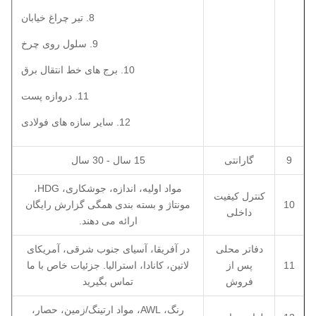
8. تیر چراغ خیابان
9. سلول روی چرخ
10. برج های خط انتقال برق
11. دروازه پست
12. سایر سازه های فولادی
9
گارانتی
15 سال - 30 سال
مواد اولیه، اندازه، جوشکاری، HDG،
کنترل کیفیت
10
مونتاژ و بسته بندی همگی گزارش رایگان
داخلی
ارائه می دهند.
دفاتر محلی
در آفریقا، آسیای جنوب شرقی، آمریکای
11
پس از
لاتین، کانادا، استرالیا. جزئیات خاص با ما
فروش
تماس بگیرید
رنگ، AWL، مواد ارتینگ/زمین، حصار،