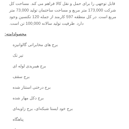
قابل توجهی را برای حمل و نقل کالا فراهم می کند. مساحت کل
شرکت 173,000 متر مربع و مساحت ساختمان تولید 73,000 متر
مربع است. در کل منطقه 597 کارمند از جمله 120 تکنسین وجود
دارد. ظرفیت تولید سالانه 100,000 تن است.
محصول
دامنه:
برج های مخابراتی گالوانیزه
تیر تک
برج هیبریدی لوله ای
برج سقف
برج درختی استتار شده
برج دکل مهار شده
برج خود ایستا شبکه‌ای، برج زاویه‌ای
پناهگاه