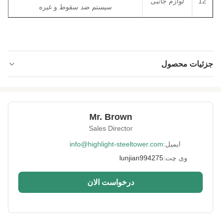
12
لوازم جانبی
سیستم ضد سقوط و غیره
جزئیات محصول
Type:
3 یا 4
Material:
GB Q235 یا Q355
Mr. Brown
Surface
HDG و رنگ آمیزی
Sales Director
Treatment:
ایمیل:
info@highlight-steeltower.com
Advanced
2400 تن و دستگاه برش لیزری، ماشین های
Equipment:
والدینگ خودکار
وی چت:
lunjian994275
Height:
0-200 متر
درخواست الان
Warranty:
15 سال
Port:
چینگدائو