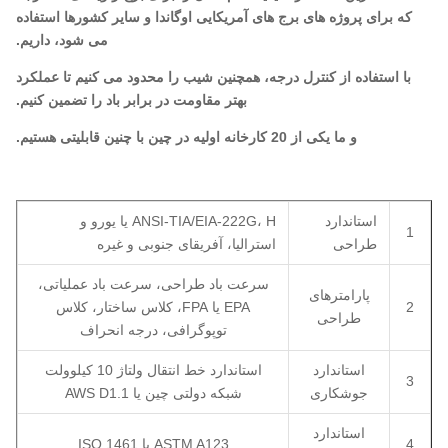
که برای پروژه های برج های آمریکایی اوگاندا و سایر کشورها استفاده
می شود، داریم.
با استفاده از کنترل درجه، همچنین شیب را محدود می کنیم تا عملکرد
بهتر مقاومت در برابر باد را تضمین کنیم.
و ما یکی از 20 کارخانه اولیه در چین با چنین قابلیتی هستیم.
استاندارد
ANSI-TIA/EIA-222G، H یا یورو و
1
طراحی
استرالیا، آفریقای جنوبی و غیره
سرعت باد طراحی، سرعت باد عملیاتی،
پارامترهای
2
EPA یا FPA، کلاس ساختار، کلاس
طراحی
توپوگرافی، درجه انحراف
استاندارد
استاندارد خط انتقال ولتاژ 10 کیلوولت
3
جوشکاری
شبکه دولتی چین یا AWS D1.1
استاندارد
4
ASTM A123 یا ISO 1461