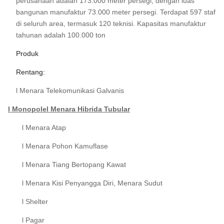
perusahaan adalah 173.000 meter persegi, dengan luas
bangunan manufaktur 73.000 meter persegi. Terdapat 597 staf
di seluruh area, termasuk 120 teknisi. Kapasitas manufaktur
tahunan adalah 100.000 ton
Produk
Rentang:
l Menara Telekomunikasi Galvanis
l Monopole
l Menara Hibrida Tubular
l Menara Atap
l Menara Pohon Kamuflase
l Menara Tiang Bertopang Kawat
l Menara Kisi Penyangga Diri, Menara Sudut
l Shelter
l Pagar