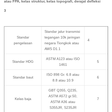
atau FPA, kelas struktur, kelas topografi, derajat defleksi
3
Standar jalur transmisi
Standar
tegangan 10k jaringan
4
pengelasan
negara Tiongkok atau
AWS D1.1
ASTM A123 atau ISO
Standar HDG
5
1461
ISO 898 Gr. 6.8 atau
Standar baut
6
8.8 atau 10.9
GBT Q355, Q235,
ASTM A572 gr.50,
Kelas baja
7
ASTM A36 atau
S355JR, S235JR