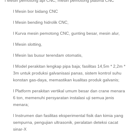
l Mesin pemotong api CNC, mesin pemotong plasma CNC
l Mesin bor bidang CNC
l Mesin bending hidrolik CNC,
l Kurva mesin pemotong CNC, gunting besar, mesin alur,
l Mesin slotting,
l Mesin las busur terendam otomatis,
l Model perakitan lengkap pipa baja; fasilitas 14,5m * 2,2m *
3m untuk produksi galvanisasi panas, sistem kontrol suhu
konstan gas-daya, memastikan kualitas produk galvanis;
l Platform perakitan vertikal umum besar dan crane menara
6 ton, memenuhi persyaratan instalasi uji semua jenis
menara;
l Instrumen dan fasilitas eksperimental fisik dan kimia yang
sempurna, pengujian ultrasonik, peralatan deteksi cacat
sinar-X