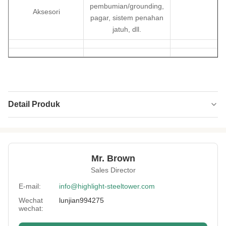
pembumian/grounding,
Aksesori
pagar, sistem penahan
jatuh, dll.
Detail Produk
Type:
3 atau 4
Material:
GB Q235 atau Q355
Mr. Brown
Surface
HDG dan lukisan
Sales Director
Treatment:
E-mail:
info@highlight-steeltower.com
Advanced
2.400 ton dan mesin laser cutting, mesin auto
Equipment:
walding
Wechat
lunjian994275
wechat:
Height:
0-200m