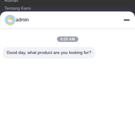
Rumah
Tentang Kami
Produk
admin
Hubungi Kami
Kategori
6:20 AM
menara monopole baja
Good day, what product are you looking for?
menara antena segitiga
Menara baja sudut
Menara Mandiri
Menara Seluler Pohon Palsu
Hubungi Kami
tel: 0086-532-86627576
E-mail:
info@highlight-steeltower.com
Tambahkan: Daerah industri Jiaoxi, Kota Jiaozhou, Provinsi
Shandong, Cina