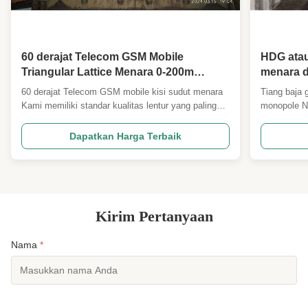
60 derajat Telecom GSM Mobile
HDG atau
Triangular Lattice Menara 0-200m
menara d
Tinggi
60 derajat Telecom GSM mobile kisi sudut menara
Tiang baja g
Kami memiliki standar kualitas lentur yang paling
monopole No
ketat untuk menara sudut 60 derajat yang
Parameter 
digunakan untuk menara Amerika proyek Uganda
ANSI/TIA22
Dapatkan Harga Terbaik
dan negara lain. Dengan menggunakan kontrol
Beban Desai
derajat juga membatasi kemiringan untuk
spesifikasi 
memastikan kinerja daya tahan ...
angin sesua
Kirim Pertanyaan
Nama
*