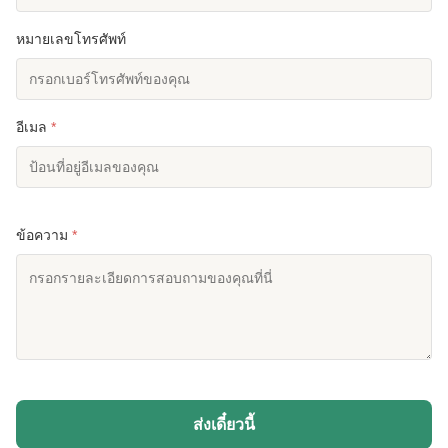
หมายเลขโทรศัพท์
อีเมล
*
ข้อความ
*
ส่งเดี๋ยวนี้