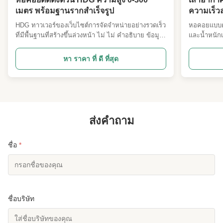
เมตร พร้อมฐานรากสำเร็จรูป
ความเร็ว
High Light:
หอเสาแบบยึดโยงสำหรับงานหนัก
,
HDG ทาวเวอร์ของเว็บไซต์การจัดจําหน่ายอย่างรวดเร็ว
หอคอยแบบตั
หอเสาแบบยืดหดได้พร้อมสายยึดโยง
,
ที่มีพื้นฐานที่สร้างขึ้นล่วงหน้า ไม่ ไม่ คําอธิบาย ข้อมูล
และน้ำหนักเ
หอเสาแบบยึดโยงสำหรับสายส่งไฟฟ้า
รายละเอียดและปริมาตรการออกแบบหลัก 1 รหัสการ
อธิบาย ข้อ
ออกแบบ ANSI/TIA222G,H หรือมาตรฐานยุโรป และ
ออกแบบหลั
หา ราคา ที่ ดี ที่สุด
อื่นๆ 2 การบรรทุกแบบออกแบบ 1พื้นที่บรรทุกแอนเทน
หรือมาตรฐา
นา ตามที่กําหนดโดยลูกค้าทั่วโลก 2ความเร็วลมตามที่
1. พื้นที่ร
ลูกค้าต้องการ ...
2. ความเร็ว
ส่งคำถาม
ชื่อ
*
ชื่อบริษัท