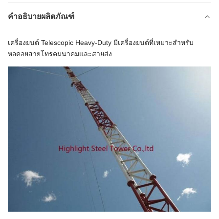
คำอธิบายผลิตภัณฑ์
เครื่องยนต์ Telescopic Heavy-Duty มีเครื่องยนต์ที่เหมาะสําหรับ
หอคอยสายโทรคมนาคมและสายส่ง