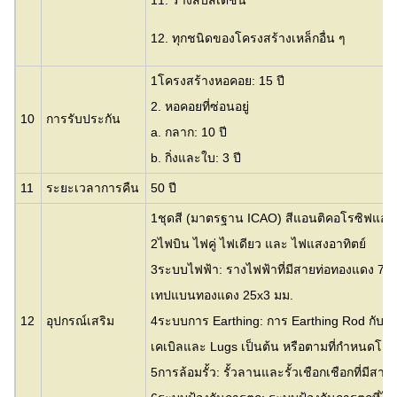
12. ทุกชนิดของโครงสร้างเหล็กอื่น ๆ
1โครงสร้างหอคอย: 15 ปี
2. หอคอยที่ซ่อนอยู่
10
การรับประกัน
a. กลาก: 10 ปี
b. กิ่งและใบ: 3 ปี
11
ระยะเวลาการคืน
50 ปี
1ชุดสี (มาตรฐาน ICAO) สีแอนติคอโรซิฟแอครีล
2ไฟบิน ไฟคู่ ไฟเดียว และ ไฟแสงอาทิตย์
3ระบบไฟฟ้า: รางไฟฟ้าที่มีสายท่อทองแดง 70 
เทปแบนทองแดง 25x3 มม.
12
อุปกรณ์เสริม
4ระบบการ Earthing: การ Earthing Rod กั
เคเบิลและ Lugs เป็นต้น หรือตามที่กําหนดโดย
5การล้อมรั้ว: รั้วลานและรั้วเชือกเชือกที่มีสา