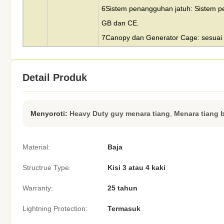
6Sistem penangguhan jatuh: Sistem pe
GB dan CE.
7Canopy dan Generator Cage: sesuai d
Detail Produk
Menyoroti:
Heavy Duty guy menara tiang
,
Menara tiang b
Material:
Baja
Structrue Type:
Kisi 3 atau 4 kaki
Warranty:
25 tahun
Lightning Protection:
Termasuk