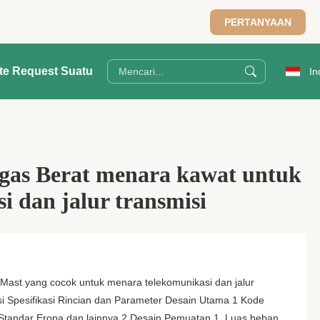
PERTANYAAN
te Request Suatu
In
ugas Berat menara kawat untuk
i dan jalur transmisi
Mast yang cocok untuk menara telekomunikasi dan jalur
ipsi Spesifikasi Rincian dan Parameter Desain Utama 1 Kode
Standar Eropa dan lainnya 2 Desain Pemuatan 1. Luas beban