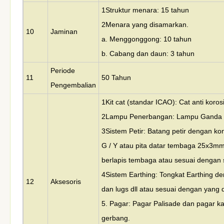
1Struktur menara: 15 tahun
2Menara yang disamarkan.
10
Jaminan
a. Menggonggong: 10 tahun
b. Cabang dan daun: 3 tahun
Periode
11
50 Tahun
Pengembalian
1Kit cat (standar ICAO): Cat anti korosi
2Lampu Penerbangan: Lampu Ganda 
3Sistem Petir: Batang petir dengan 
G / Y atau pita datar tembaga 25x3mm
berlapis tembaga atau sesuai dengan sp
4Sistem Earthing: Tongkat Earthing d
12
Aksesoris
dan lugs dll atau sesuai dengan yang d
5. Pagar: Pagar Palisade dan pagar 
gerbang.