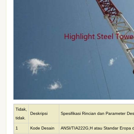
Tidak,
Deskripsi
Spesifikasi Rincian dan Parameter De
tidak.
1
Kode Desain
ANSI/TIA222G,H atau Standar Eropa d