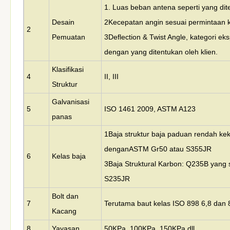
1. Luas beban antena seperti yang dite
Desain
2Kecepatan angin sesuai permintaan k
2
Pemuatan
3Deflection & Twist Angle, kategori eks
dengan yang ditentukan oleh klien.
Klasifikasi
4
II, III
Struktur
Galvanisasi
5
ISO 1461 2009, ASTM A123
panas
1Baja struktur baja paduan rendah kek
dengan
ASTM Gr50 atau S355JR
6
Kelas baja
3Baja Struktural Karbon: Q235B yang
S235JR
Bolt dan
7
Terutama baut kelas ISO 898 6,8 dan 
Kacang
8
Yayasan
50KPa, 100KPa, 150KPa dll.