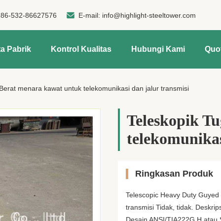
:
86-532-86627576
E-mail:
info@highlight-steeltower.com
a Pabrik
Kontrol Kualitas
Hubungi Kami
Quo
Berat menara kawat untuk telekomunikasi dan jalur transmisi
Teleskopik T
telekomunikas
Ringkasan Produk
Telescopic Heavy Duty Guyed 
transmisi Tidak, tidak. Deskr
Desain ANSI/TIA222G,H atau 