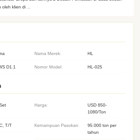
oleh klien di ...
ina
Nama Merek:
HL
WS D1.1
Nomor Model:
HL-025
n
Set
Harga:
USD 850-
1080/Ton
C, T/T
Kemampuan Pasokan:
95.000 ton per
tahun