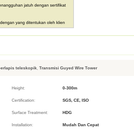
nangguhan jatuh dengan sertifikat
engan yang ditentukan oleh klien
erlapis teleskopik
,
Transmisi Guyed Wire Tower
Height:
0-300m
Certification:
SGS, CE, ISO
Surface Treatment:
HDG
Installation:
Mudah Dan Cepat