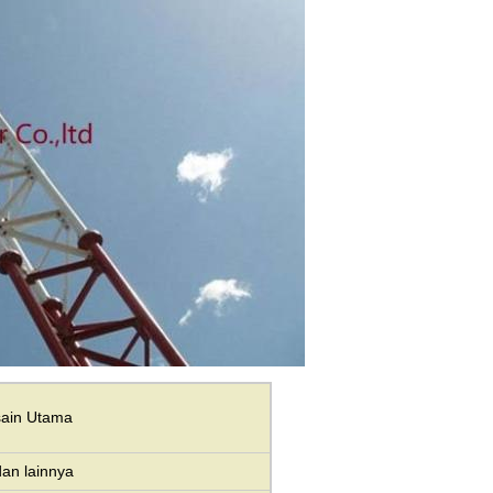
sain Utama
an lainnya