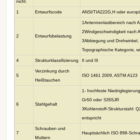
nicht.
1
Entwurfscode
ANSI/TIA222G,H oder europ
1Antennenlastbereich nach A
2Windgeschwindigkeit nach 
2
Entwurfsbelastung
3Abbiegung und Drehwinkel, 
Topographische Kategorie, 
4
Strukturklassifizierung
II und III
Verzinkung durch
5
ISO 1461 2009, ASTM A123
Heißtauchen
1- hochfeste Niedriglegierun
Gr50 oder S355JR
6
Stahlgehalt
3Kohlenstoff-Strukturstahl:
entspricht
Schrauben und
7
Hauptsächlich ISO 898-Schra
Muttern