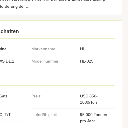
orderung der ...
chaften
hina
Markenname:
HL
WS D1.1
Modellnummer:
HL-025
Satz
Preis:
USD 850-
1080/Ton
C, T/T
Lieferfähigkeit:
95.000 Tonnen
pro Jahr