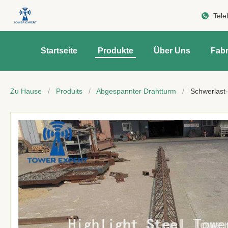
Tele
Startseite
Produkte
Über Uns
Fabr
Zu Hause
/
Produits
/
Abgespannter Drahtturm
/
Schwerlast