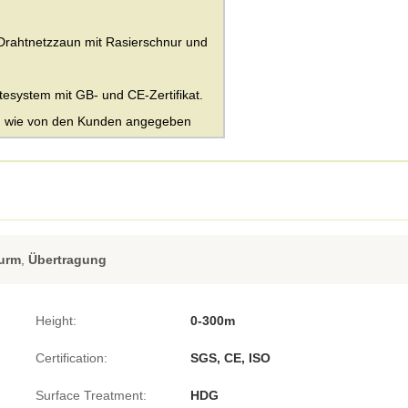
Drahtnetzzaun mit Rasierschnur und
tesystem mit GB- und CE-Zertifikat.
g: wie von den Kunden angegeben
Turm
,
Übertragung
Height:
0-300m
Certification:
SGS, CE, ISO
Surface Treatment:
HDG