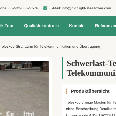
fone:
86-532-86627576
E-Mail:
info@highlight-steeltower.com
ik Tour
Qualitätskontrolle
Kontakt
Referenze
-Teleskop-Strahtturm für Telekommunikation und Übertragung
Schwerlast-Te
Telekommunik
Produktübersicht
Teleskopförmige Masten für T
nicht. Beschreibung Detaillier
Entwurfscode ANSI/TIA222G,H