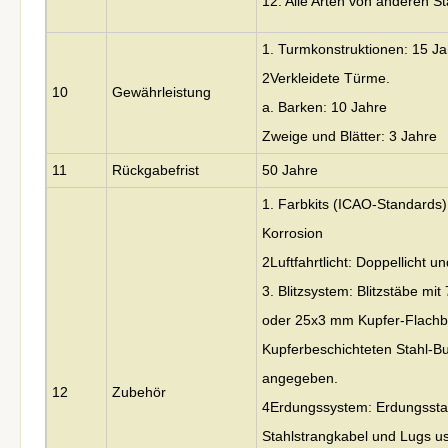
12. Alle Arten von anderen S
1. Turmkonstruktionen: 15 J
2Verkleidete Türme.
10
Gewährleistung
a. Barken: 10 Jahre
Zweige und Blätter: 3 Jahre
11
Rückgabefrist
50 Jahre
1. Farbkits (ICAO-Standards)
Korrosion
2Luftfahrtlicht: Doppellicht un
3. Blitzsystem: Blitzstäbe m
oder 25x3 mm Kupfer-Flach
Kupferbeschichteten Stahl-B
angegeben.
12
Zubehör
4Erdungssystem: Erdungsstan
Stahlstrangkabel und Lugs u