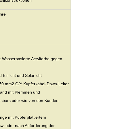
tahlkonstruktionen
ahre
: Wasserbasierte Acrylfarbe gegen
d Einlicht und Solarlicht
it 70 mm2 G/Y Kupferkabel-Down-Leiter
band mit Klemmen und
usbars oder wie von den Kunden
ge mit Kupferplattiertem
sw. oder nach Anforderung der