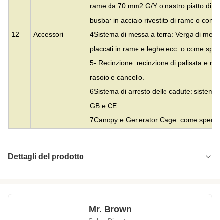
rame da 70 mm2 G/Y o nastro piatto di 
busbar in acciaio rivestito di rame o come s
12
Accessori
4Sistema di messa a terra: Verga di messa a
placcati in rame e leghe ecc. o come specif
5- Recinzione: recinzione di palisata e reci
rasoio e cancello.
6Sistema di arresto delle cadute: sistema d
GB e CE.
7Canopy e Generator Cage: come specifica
Dettagli del prodotto
Material:
Acciaio
Height:
0-300m
Mr. Brown
Structrue Type:
Traliccio a 3 o 4 gambe