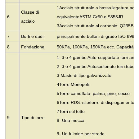
1Acciaio strutturale a bassa legatura ad a
Classe di
6
equivalente
ASTM Gr50 o S355JR
acciaio
3Acciaio strutturale al carbonio: Q235B
7
Borti e dadi
principalmente bulloni di grado ISO 898 6
8
Fondazione
50KPa, 100KPa, 150KPa ecc. Capacità por
1. 3 o 4 gambe Auto-supportate torri ango
2. 3 o 4 gambe Autosostenuto torri tubolar
3.
Masto di tipo galvanizzato
4Torre Monopoli.
5Torre camuffata: palma, pino, cocco
6Torre RDS: sito/torre di dispiegamento r
7Torri sul tetto
9
Tipo di torre
8- Una mucca.
9- Un fulmine per strada.