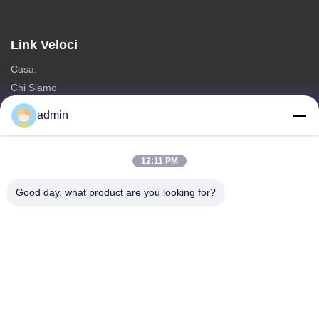
Link Veloci
Casa.
Chi Siamo
prodotti
admin
Contattaci
Categorie
12:11 PM
Torre unipolare d'acciaio
Good day, what product are you looking for?
torre di antenna triangolare
torre d'acciaio di angolo
Torre autoportante
Torre cellulare ad albero finto
Contattaci
tel: 0086-532-86627576