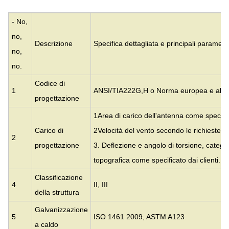
- No,
no,
Descrizione
Specifica dettagliata e principali parametr
no,
no.
Codice di
1
ANSI/TIA222G,H o Norma europea e altri
progettazione
1Area di carico dell'antenna come specifica
Carico di
2Velocità del vento secondo le richieste dei
2
progettazione
3. Deflezione e angolo di torsione, catego
topografica come specificato dai clienti.
Classificazione
4
II, III
della struttura
Galvanizzazione
5
ISO 1461 2009, ASTM A123
a caldo