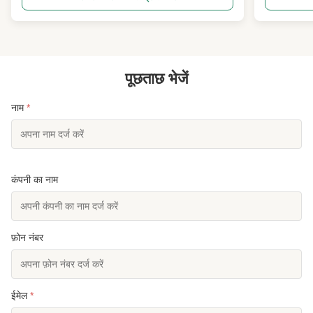
लोड क्षेत्र। 2- हवा की गति ग्राहकों द्वारा अनुरोधित के अनुसार।
और अन्य 2 डिजाइ
3व...
एंटीना लोड क्ष.
पूछताछ भेजें
नाम
*
कंपनी का नाम
फ़ोन नंबर
ईमेल
*