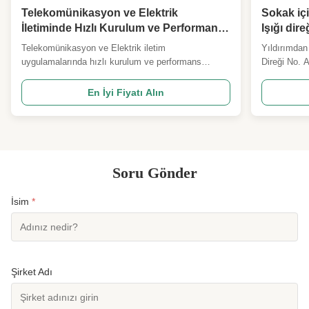
Telekomünikasyon ve Elektrik
Sokak iç
İletiminde Hızlı Kurulum ve Performans
Işığı dir
Sağlayan Hızlı Konuşlandırma Kulesi
Telekomünikasyon ve Elektrik iletim
Yıldırımdan
uygulamalarında hızlı kurulum ve performans
Direği No. 
sağlayan Hızlı dağıtım kulesi - Hayır, hayır.
Ana Tasarım
Açıklama Ayrıntılı Spesifikasyon ve Ana Tasarım
ANSI/TIA22
En İyi Fiyatı Alın
Parametreleri 1 Tasarım Kodu ANSI/TIA222G,H
diğerleri 2
veya Avrupa Standartı ve diğerleri 2 Tasarım
tarafından d
Yükleme 1Anten yük alanı, dünya çap...
yükleme alan
Soru Gönder
İsim
*
Şirket Adı