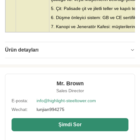
5. Çit: Palisade çit ve jiletli teller ve kapılı tel 
6. Düşme önleyici sistem: GB ve CE sertifikal
7. Kanopi ve Jeneratör Kafesi: müşterilerin bel
Ürün detayları
Material:
Çelik
Height:
0-300m
Mr. Brown
Structrue Type:
3 veya 4 bacaklı kafes
Sales Director
Certification:
SGS, CE, ISO
E-posta:
info@highlight-steeltower.com
Wechat:
lunjian994275
Warranty:
15 Yıl
Surface
HDG veya boyama
Şimdi Sor
Treatment:
Lightning
Sos, Salça, Reçel, Ketçap