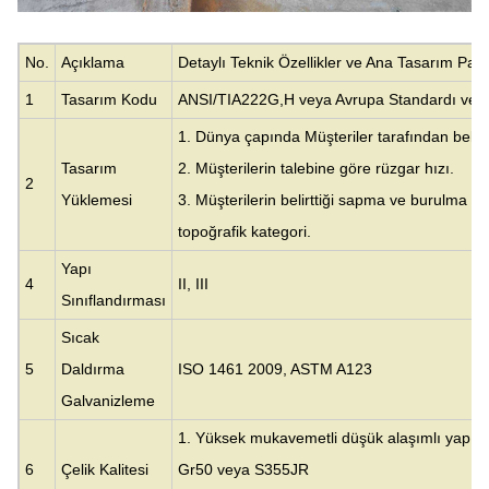
No.
Açıklama
Detaylı Teknik Özellikler ve Ana Tasarım Para
1
Tasarım Kodu
ANSI/TIA222G,H veya Avrupa Standardı ve di
1. Dünya çapında Müşteriler tarafından belirt
Tasarım
2. Müşterilerin talebine göre rüzgar hızı.
2
Yüklemesi
3. Müşterilerin belirttiği sapma ve burulma aç
topoğrafik kategori.
Yapı
4
II, III
Sınıflandırması
Sıcak
5
Daldırma
ISO 1461 2009, ASTM A123
Galvanizleme
1. Yüksek mukavemetli düşük alaşımlı yapı ç
6
Çelik Kalitesi
Gr50 veya S355JR