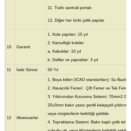
11. Trafo santrali portalı
12. Diğer her türlü çelik yapılar
1. Kule yapıları: 15 yıl
2. Kamuflajlı kuleler
10
Garanti
a. Kabuklar: 10 yıl
b. Dalllar ve yapraklar: 3 yıl
11
İade Süresi
50 Yıl
1. Boya kitleri (ICAO standartları): Su Bazlı A
2. Havacılık Feneri: Çift Fener ve Tek Fener
3. Yıldırımdan Korunma Sistemi: 70mm2 G/Y ba
25x3mm bakır yassı şeritli kelepçeli yıldırım 
veya müşterilerin belirttiği şekilde.
12
Aksesuarlar
4. Topraklama Sistemi: Bakır kaplı çelik tel 
çubuğu vb. veya Müşterilerin belirttiği şekilde