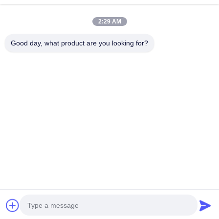
Kategoriler
2:29 AM
çelik tek kutuplu kule
Good day, what product are you looking for?
Üçgen anten kulesi
Açılı çelik kulesi
Kendini Destekleyen Kule
Sahte ağaç hücre kulesi
Bize Ulaşın
tele: 0086-532-86627576
E-posta:
info@highlight-steeltower.com
Ekle: Jiaoxi Endüstri Bölgesi, Jiaozhou Şehri, Shandong
Eyaleti, Çin
Copyright © 2026-2026 Qingdao highlight steel tower co.,ltd. Tüm haklar
saklıdır. |
Site Haritası