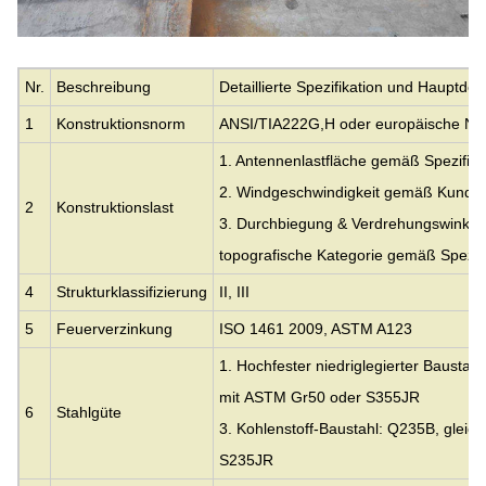
Nr.
Beschreibung
Detaillierte Spezifikation und Hauptde
1
Konstruktionsnorm
ANSI/TIA222G,H oder europäische No
1. Antennenlastfläche gemäß Spezifika
2. Windgeschwindigkeit gemäß Kunde
2
Konstruktionslast
3. Durchbiegung & Verdrehungswinkel, 
topografische Kategorie gemäß Spezif
4
Strukturklassifizierung
II, III
5
Feuerverzinkung
ISO 1461 2009, ASTM A123
1. Hochfester niedriglegierter Baustah
mit
ASTM Gr50 oder S355JR
6
Stahlgüte
3. Kohlenstoff-Baustahl: Q235B, gleic
S235JR