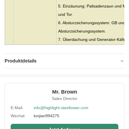
5. Einzäunung: Palisadenzaun und Ma
und Tor.
6. Absturzsicherungssystem: GB und CE 
Absturzsicherungssystem.
7. Überdachung und Generator-Käfig: 
Produktdetails
Material:
Stahl
Height:
0-300m
Mr. Brown
Structrue Type:
Gitter mit 3 oder 4 Beinen
Sales Director
Certification:
SGS, CE, ISO
E-Mail:
info@highlight-steeltower.com
Wechat:
lunjian994275
Warranty:
15 Jahre
Surface
HDG oder Malerei