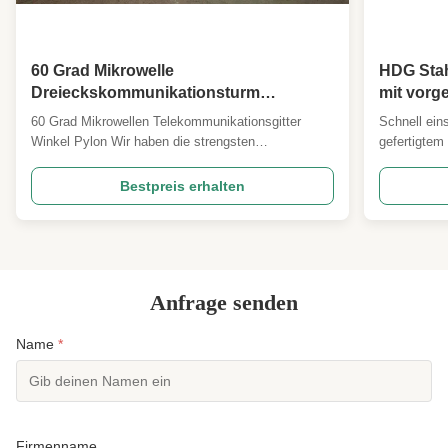
Türme
,
Schnelle Einrichtung Schnell Einsatz CCTV
Turm
60 Grad Mikrowelle
HDG Stah
Dreieckskommunikationsturm
mit vorg
Gitterwinkel Pylon
60 Grad Mikrowellen Telekommunikationsgitter
Schnell ein
Winkel Pylon Wir haben die strengsten
gefertigtem
Qualitätsstandards für 60 Grad Winkelturm, der für
Beschreibun
amerikanische Türme Uganda und andere Länder
wesentliche
Bestpreis erhalten
Projekte verwendet wird. Durch den Einsatz der
Entwurfsco
Steuerung wird auch die Steigung begrenzt, um eine
Norm und a
bessere Windwiderstands...
1Antennenla
Anfrage senden
Name
*
Firmenname