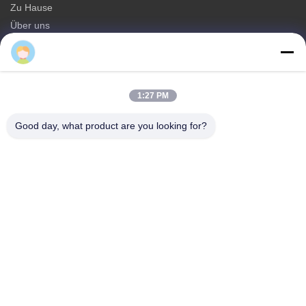
Zu Hause
Über uns
produits
Kontakt
Kategorien
1:27 PM
Monopole Stahlturm
Good day, what product are you looking for?
dreieckiger Antennturm
Winkeleisenturm
Selbsttragender Turm
Unechte Baum-Mobilfunkmast
Kontakt
Telefone: 0086-532-86627576
E-Mail:
info@highlight-steeltower.com
Hinzufügen: Industriegebiet Jiaoxi, Stadt Jiaozhou, Provinz
Shandong, China