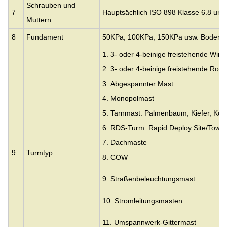
Schrauben und
7
Hauptsächlich ISO 898 Klasse 6.8 und
Muttern
8
Fundament
50KPa, 100KPa, 150KPa usw. Bodenp
1. 3- oder 4-beinige freistehende Win
2. 3- oder 4-beinige freistehende Roh
3.
Abgespannter Mast
4. Monopolmast
5. Tarnmast: Palmenbaum, Kiefer, Ko
6. RDS-Turm: Rapid Deploy Site/Tower
7. Dachmaste
9
Turmtyp
8. COW
9. Straßenbeleuchtungsmast
10. Stromleitungsmasten
11. Umspannwerk-Gittermast