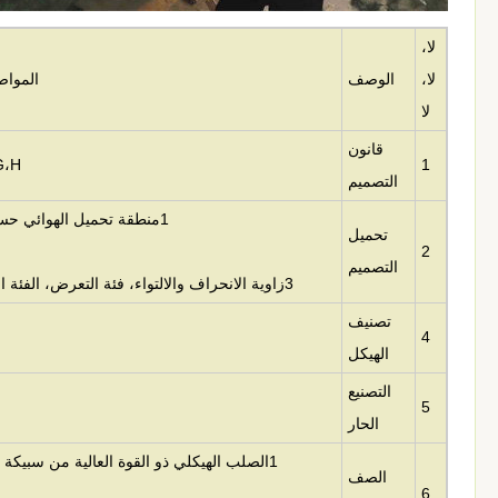
لا،
لا،
الوصف
المواص
لا
قانون
1
IA222G،H
التصميم
1منطقة تحميل الهوائي حسب ما تحدده العملاء في جميع أنحاء العالم.
تحميل
2
التصميم
3زاوية الانحراف والالتواء، فئة التعرض، الفئة الطوبوغرافية كما هو محدد من قبل العملاء.
تصنيف
4
الهيكل
التصنيع
5
الحار
1الصلب الهيكلي ذو القوة العالية من سبيكة منخفضة: Q355 أو ما يعادلها
الصف
6