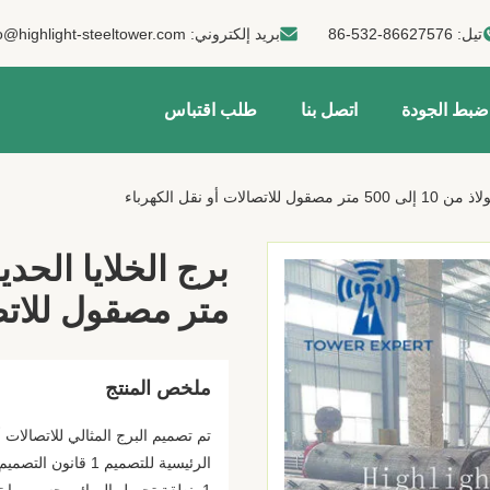
تيل:
86-532-86627576
بريد إلكتروني:
o@highlight-steeltower.com
ضبط الجودة
اتصل بنا
طلب اقتباس
لات أو نقل الكهرباء
متر مصقول للاتصا
ملخص المنتج
تم تصميم البرج المثالي للاتصالات أ