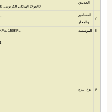
الحديدي
3الفولاذ الهيكلي الكربوني: Q235B الذي يعادل ASTM A36 أو S235JR
المسامير
7
أس
والمحار
8
المؤسسة
50KPa، 100KPa، 150KPa الخ
1. 3 أو 4 ساق ذاتية مدعومة الأبر
9
نوع البرج