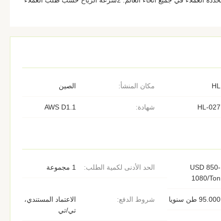
1منطقة تحميل الهوائي حسب ما تحدده العملاء في جميع أنحاء العالم. 2سرعة الرياح حسب طلب العملاء
HL
مكان المنشأ:
الصين
HL-027
شهادة:
AWS D1.1
USD 850-
الحد الأدنى لكمية الطلب:
1 مجموعة
1080/Ton
95.000 طن سنويا
شروط الدفع:
الاعتماد المستندي،
تي/تي