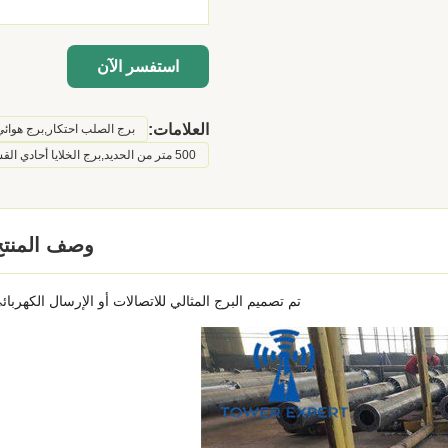
استفسر الآن
العلامات:
برج الصلب احتكار,برج هوائي
500 متر من الحديد,برج الخلايا أحادي القسم,عقدة صلبية ذات طول 10 أمتار
وصف المنتج
تم تصميم البرج المثالي للاتصالات أو الإرسال الكهربائ