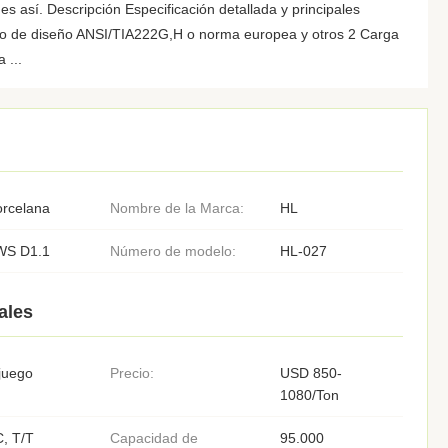
es así. Descripción Especificación detallada y principales
o de diseño ANSI/TIA222G,H o norma europea y otros 2 Carga
 ...
orcelana
Nombre de la Marca:
HL
WS D1.1
Número de modelo:
HL-027
ales
juego
Precio:
USD 850-
1080/Ton
, T/T
Capacidad de
95.000