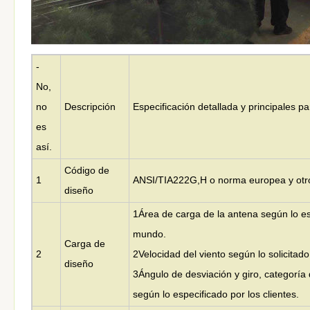
-
No,
no
Descripción
Especificación detallada y principales 
es
así.
Código de
1
ANSI/TIA222G,H o norma europea y otr
diseño
1Área de carga de la antena según lo esp
mundo.
Carga de
2
2Velocidad del viento según lo solicitado 
diseño
3Ángulo de desviación y giro, categoría 
según lo especificado por los clientes.