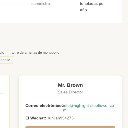
suministro:
toneladas por
año
olo
torre de antenas de monopolio
nopolio
Mr. Brown
Sales Director
Correo electrónico:
info@highlight-steeltower.co
m
El Wechat:
lunjian994275