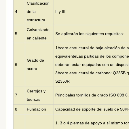
Clasificación
4
de la
II y III
estructura
Galvanizado
5
Se aplicarán los siguientes requisitos:
en caliente
1Acero estructural de baja aleación de a
equivalente
Las partidas de los compon
Grado de
6
deberán estar equipadas con un disposit
acero
3Acero estructural de carbono: Q235B 
S235JR
Cerrojos y
7
Principales tornillos de grado ISO 898 6.
tuercas
8
Fundación
Capacidad de soporte del suelo de 50K
1. 3 o 4 piernas de apoyo a sí mismo to