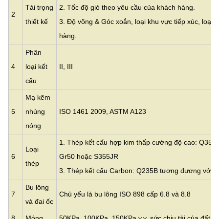
Tải trọng
2. Tốc độ gió theo yêu cầu của khách hàng.
2
thiết kế
3. Độ võng & Góc xoắn, loại khu vực tiếp xúc, loại 
hàng.
Phân
4
loại kết
II, III
cấu
Mạ kẽm
5
nhúng
ISO 1461 2009, ASTM A123
nóng
1. Thép kết cấu hợp kim thấp cường độ cao: Q355
Loại
6
Gr50 hoặc S355JR
thép
3. Thép kết cấu Carbon: Q235B tương đương với
Bu lông
7
Chủ yếu là bu lông ISO 898 cấp 6.8 và 8.8
và đai ốc
8
Móng
50KPa, 100KPa, 150KPa v.v. sức chịu tải của đất