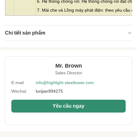
6. Hệ thống chống rơi: Hệ thống chống rơi đạt ch
7. Mái che và Lồng máy phát điện: theo yêu cầu c
Chi tiết sản phẩm
Material:
Thép mạ kẽm
Height:
10m đến 500m
Mr. Brown
Structrue Type:
đơn cực đơn
Sales Director
Certification:
SGS, CE, ISO
E-mail:
info@highlight-steeltower.com
Wechat:
lunjian994275
Warranty:
15 năm
Surface
HDG hoặc sơn
Yêu cầu ngay
Treatment:
Lightning
Bao gồm
Protection:
Installation:
Dễ dàng và nhanh chóng