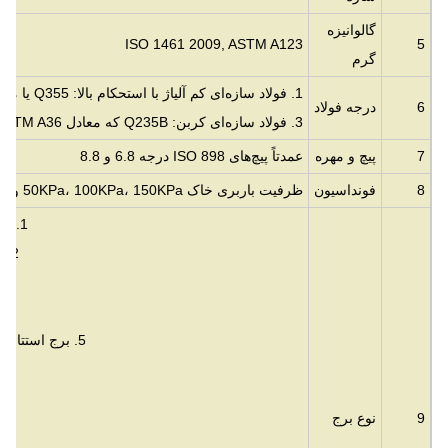
گالوانیزه
ISO 1461 2009, ASTM A123
5
گرم
1. فولاد سازه‌ای کم آلیاژ با استحکام بالا: Q355 یا معادل آن با
6
درجه فولاد
3. فولاد سازه‌ای کربن: Q235B که معادل ASTM A36 یا S235JR است
7
پیچ و مهره
عمدتاً پیچ‌های ISO 898 درجه 6.8 و 8.8
8
فونداسیون
ظرفیت باربری خاک 50KPa، 100KPa، 150KPa و غیره
1. برج‌های زاویه‌دار خودایستا 3 یا 4 پایه‌ای
2. برج‌های لوله‌ای خودایستا 3 یا 4 پایه‌ای
5. برج استتار شده: درخت نخل، درخت کاج، نارگیل
6. برج RDS: سایت/برج استقرار سریع
9
نوع برج