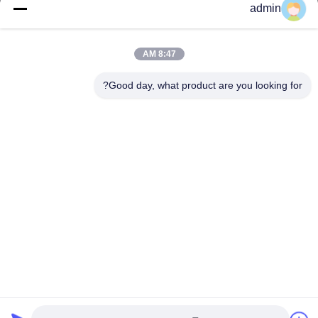
محصولات
admin
با ما تماس بگیرید
8:47 AM
دسته
برج تک قطبی فولادی
Good day, what product are you looking for?
برج آنتن مثلث
برج زاویه ای
برج خود نگهدار
برج سلول درخت ساختگی
با ما تماس بگیرید
تلفن: 0086-532-86627576
نامه الکترونیکی:
info@highlight-steeltower.com
افزودن: منطقه صنعتی جیاوکسی، شهر جیاژو، استان شاندونگ، چین
Copyright © 2026-2026 Qingdao highlight steel tower co.,ltd. تمام حقوق
محفوظ است |
نقشه سایت