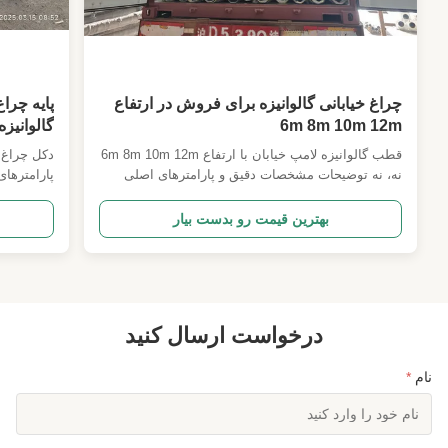
Character:
اشغال منطقه کوچک، ظاهر زیبا
Foundationtype:
پایه بتنی
Wall Thickness:
5 میلی متر تا 20 میلی متر
چراغ خیابانی گالوانیزه برای فروش در ارتفاع
پایه چرا
6m 8m 10m 12m
Application:
مخابرات، روشنایی، انتقال نیرو
15 ساله
قطب گالوانیزه لامپ خیابان با ارتفاع 6m 8m 10m 12m
دکل چراغ 
Installationmethod:
پیچ و مهره یا جوش داده شده
نه، نه توضیحات مشخصات دقیق و پارامترهای اصلی
طراحی 1 کد طراحی ANSI/TIA222G،H یا استاندارد
Windresistance:
تا 200 کیلومتر در ساعت
اروپایی و دیگران 2 بارگذاری طراحی 1منطقه بار آنتن
بهترین قیمت رو بدست بیار
به عنوان مشخص شده توسط مشتریان در سراسر
Productname:
برج تک قطبی فولادی
جهان. 2سرعت باد طبق درخواست مشتریان 3. زاویه
Diameter:
100 میلی متر تا 6000 میلی متر
انحراف و پیچ و تاب، دسته ...
بندی نورگ
مشتریا...
Loadcapacity:
تا 50 تن
درخواست ارسال کنید
Shape:
استوانه ای
نام
*
Corrosionresistance:
بالا
Surfacetreatment:
گالوانیزه گرم