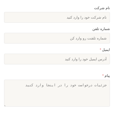
Color:
نقره ای یا قابل تنظیم
نام شرکت
High Light:
500 متري از فولاد,برج سلول تک قطبی گالوانیزه
شده,10 متری از فولاد
,
monopole cell tower galvanized
,
10m steel monopole
شماره تلفن
ایمیل
*
پیام
*