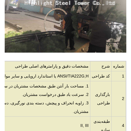
شماره
شرح
مشخصات دقیق و پارامترهای اصلی طراحی
1
کد طراحی
ANSI/TIA222G,H یا استاندارد اروپایی و سایر موارد
1. مساحت بار آنتن طبق مشخصات مشتریان در سراسر جهان.
بارگذاری
2. سرعت باد طبق درخواست مشتریان.
2
طراحی
3. زاویه انحراف و پیچش، دسته بندی نورگیری، دس
مشتریان.
طبقه‌بندی
II, III
4
سازه