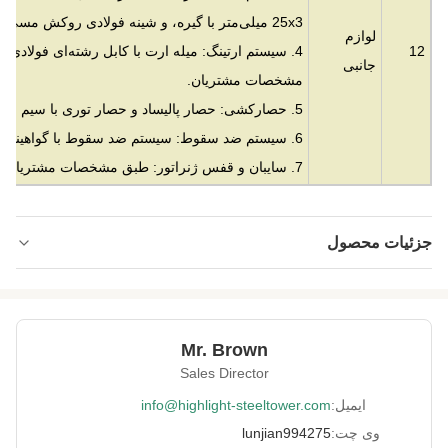
25x3 میلی‌متر با گیره، و شینه فولادی روکش مسی یا طبق مشخصات مشتریان.
لوازم
12
4. سیستم ارتینگ: میله ارت با کابل رشته‌ای فولاد
جانبی
مشخصات مشتریان.
5. حصارکشی: حصار پالیساد و حصار توری با سیم خاردار و دروازه.
6. سیستم ضد سقوط: سیستم ضد سقوط با گواهینامه GB و CE.
7. سایبان و قفس ژنراتور: طبق مشخصات مشتریان
جزئیات محصول
Material:
فولاد گالوانیزه
Height:
10 متر تا 500 متر
Mr. Brown
Structrue Type:
تک قطبی
Sales Director
SGS, CE, ISO
Certification:
ایمیل:
info@highlight-steeltower.com
وی چت:
lunjian994275
Warranty:
15 سال