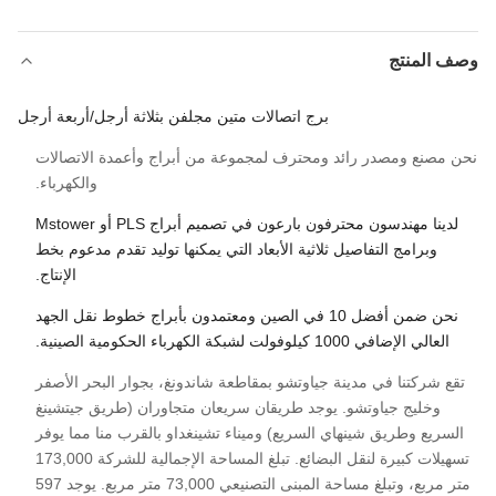
وصف المنتج
برج اتصالات متين مجلفن بثلاثة أرجل/أربعة أرجل
نحن مصنع ومصدر رائد ومحترف لمجموعة من أبراج وأعمدة الاتصالات
والكهرباء.
لدينا مهندسون محترفون بارعون في تصميم أبراج PLS أو Mstower
وبرامج التفاصيل ثلاثية الأبعاد التي يمكنها توليد تقدم مدعوم بخط
الإنتاج.
نحن ضمن أفضل 10 في الصين ومعتمدون بأبراج خطوط نقل الجهد
العالي الإضافي 1000 كيلوفولت لشبكة الكهرباء الحكومية الصينية.
تقع شركتنا في مدينة جياوتشو بمقاطعة شاندونغ، بجوار البحر الأصفر
وخليج جياوتشو. يوجد طريقان سريعان متجاوران (طريق جيتشينغ
السريع وطريق شينهاي السريع) وميناء تشينغداو بالقرب منا مما يوفر
تسهيلات كبيرة لنقل البضائع. تبلغ المساحة الإجمالية للشركة 173,000
متر مربع، وتبلغ مساحة المبنى التصنيعي 73,000 متر مربع. يوجد 597