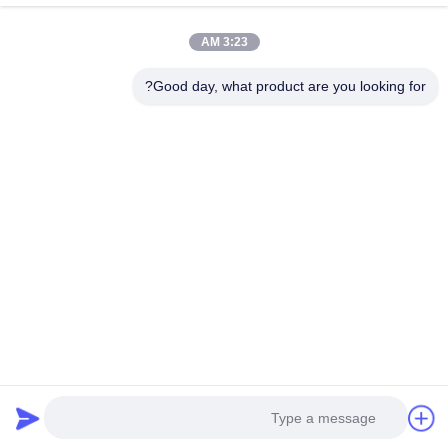
فئات
3:23 AM
برج احتكار الصلب
Good day, what product are you looking for?
برج الهوائي المثلث
برج الزاوية الصلب
برج الدعم الذاتي
برج خلية شجرة مزيفة
اتصل بنا
تيل: 0086-532-86627576
بريد إلكتروني:
info@highlight-steeltower.com
أضف: منطقة جياوشي الصناعية، مدينة جياوجو، مقاطعة شاندونغ،
الصين
Copyright © 2026-2026 Qingdao highlight steel tower co.,ltd. جميع الحقوق
محفوظة |
خريطة الموقع