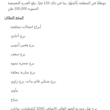
موظفًا في المنطقة بأكملها، بما في ذلك 120 فنيًا. تبلغ القدرة التصنيعية
السنوية 100,000 طن
المنتج
النطاق:
أبراج اتصالات مجلفنة
برج أحادي
برج هجين أنبوبي
برج سقف
برج شجرة مموه
برج سارية معلقة
برج شبكي قائم بذاته، برج زاوي
مأوى
سياج
برج نقل وتوزيع الجهد العالي الإضافي 1000 كيلوفولت، بوابات