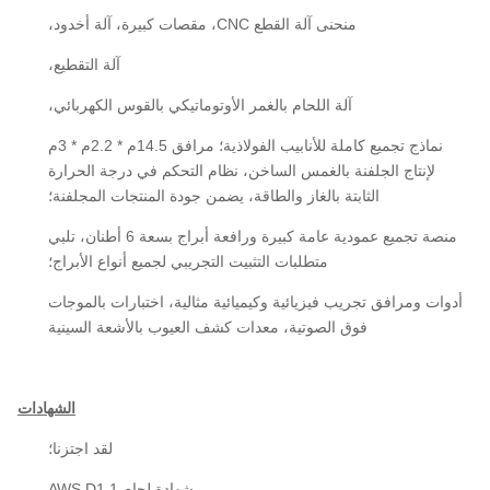
منحنى آلة القطع CNC، مقصات كبيرة، آلة أخدود،
آلة التقطيع،
آلة اللحام بالغمر الأوتوماتيكي بالقوس الكهربائي،
نماذج تجميع كاملة للأنابيب الفولاذية؛ مرافق 14.5م * 2.2م * 3م
لإنتاج الجلفنة بالغمس الساخن، نظام التحكم في درجة الحرارة
الثابتة بالغاز والطاقة، يضمن جودة المنتجات المجلفنة؛
منصة تجميع عمودية عامة كبيرة ورافعة أبراج بسعة 6 أطنان، تلبي
متطلبات التثبيت التجريبي لجميع أنواع الأبراج؛
أدوات ومرافق تجريب فيزيائية وكيميائية مثالية، اختبارات بالموجات
فوق الصوتية، معدات كشف العيوب بالأشعة السينية
الشهادات
لقد اجتزنا؛
شهادة لحام AWS D1.1