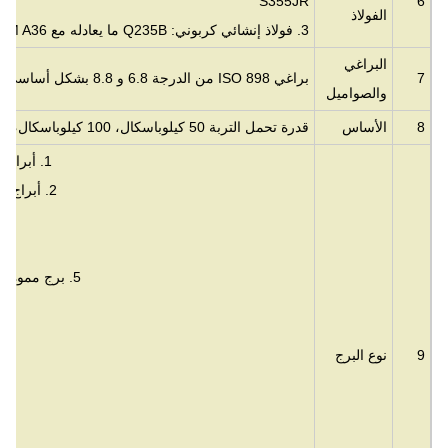
S355JR
6
الفولاذ
3. فولاذ إنشائي كربوني: Q235B ما يعادله مع ASTM A36 أو S235JR
البراغي
7
براغي ISO 898 من الدرجة 6.8 و 8.8 بشكل أساسي
والصواميل
8
الأساس
قدرة تحمل التربة 50 كيلوباسكال، 100 كيلوباسكال، 150 كيلوباسكال إلخ.
1. أبراج زاوية قائمة بذاتها بثلاثة أو أربعة أرجل
2. أبراج أنبوبية قائمة بذاتها بثلاثة أو أربعة أرجل
5. برج مموه: شجرة نخيل، شجرة صنوبر، جوز الهند
9
نوع البرج