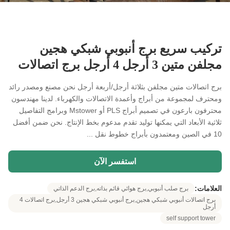
تركيب سريع برج أنبوبي شبكي هجين
مجلفن متين 3 أرجل 4 أرجل برج اتصالات
برج اتصالات متين مجلفن بثلاثة أرجل/أربعة أرجل نحن مصنع ومصدر رائد
ومحترف لمجموعة من أبراج وأعمدة الاتصالات والكهرباء. لدينا مهندسون
محترفون بارعون في تصميم أبراج PLS أو Mstower وبرامج التفاصيل
ثلاثية الأبعاد التي يمكنها توليد تقدم مدعوم بخط الإنتاج. نحن ضمن أفضل
10 في الصين ومعتمدون بأبراج خطوط نقل ...
استفسر الآن
العلامات:
برج صلب أنبوبي,برج هوائي قائم بذاته,برج الدعم الذاتي
برج اتصالات أنبوبي شبكي هجين,برج أنبوبي شبكي هجين 3 أرجل,برج اتصالات 4
أرجل
self support tower