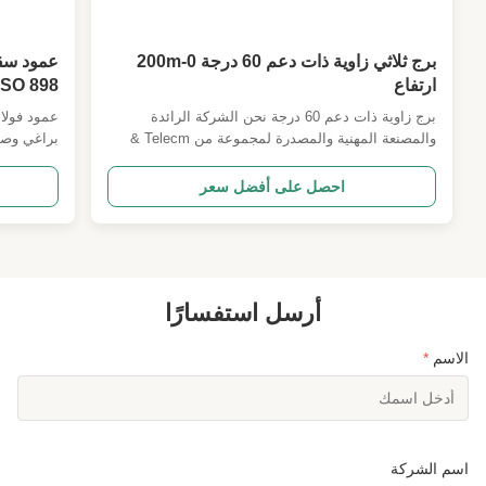
هجين 3 أرجل,برج اتصالات 4 أرجل
,
hybrid lattice tubular tower 3 Legs
,
4 legs telecom tower
برج ثلاثي زاوية ذات دعم 60 درجة 0-200m
عمود سق
ارتفاع
ISO 898 درجة 8.8 للأبراج الأنبوبية ذاتية ال
برج زاوية ذات دعم 60 درجة نحن الشركة الرائدة
عمود فولا
والمصنعة المهنية والمصدرة لمجموعة من Telecm &
البرج الكهربائية & القطب. لدينا مهندسين مهنيين
مناسب للأب
محترفين جيدين في تصميم PLS أو MStower وبرمجيات
احصل على أفضل سعر
التفاصيل ثلاثية الأبعاد التي يمكن أن تولد خط إنتاج
مدعوم بالتقدم. نحن في المرتبة العاشرة الأولى في
الصين و معتمدين ...
ما يحدده ..
أرسل استفسارًا
الاسم
*
اسم الشركة