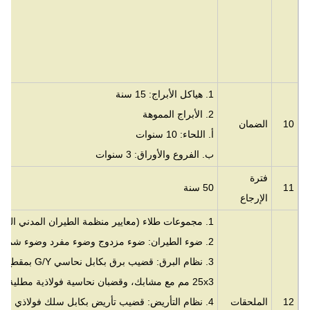
12. جميع أنواع الهياكل الفولاذ
1. هياكل الأبراج: 15 سنة
2. الأبراج المموهة
10
الضمان
أ. اللحاء: 10 سنوات
ب. الفروع والأوراق: 3 سنوات
فترة
11
50 سنة
الإرجاع
1. مجموعات طلاء (معايير منظمة الطيران المدني الدولي): طلاء أكريليك مضاد للتآكل مائي
2. ضوء الطيران: ضوء مزدوج وضوء مفرد وضوء شمسي
25x3 مم مع مشابك، وقضبان نحاسية فولاذية مطلية بالنحاس أو حسب ما يحدده العملاء.
12
الملحقات
4. نظام التأريض: قضيب تأريض بكابل سلك فولاذي م