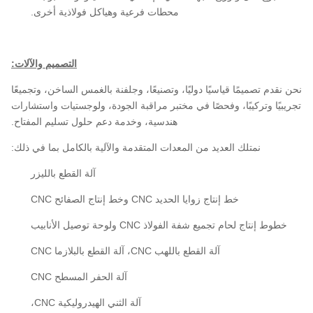
محطات فرعية وهياكل فولاذية أخرى.
التصميم والآلات:
نحن نقدم تصميمًا قياسيًا دوليًا، وتصنيعًا، وجلفنة بالغمس الساخن، وتجميعًا
تجريبيًا وتركيبًا، وفحصًا في مختبر مراقبة الجودة، ولوجستيات واستشارات
هندسية، وخدمة دعم حلول تسليم المفتاح.
نمتلك العديد من المعدات المتقدمة والآلية بالكامل بما في ذلك:
آلة القطع بالليزر
خط إنتاج زوايا الحديد CNC وخط إنتاج الصفائح CNC
خطوط إنتاج لحام تجميع شفة الفولاذ CNC ولوحة توصيل الأنابيب
آلة القطع باللهب CNC، آلة القطع بالبلازما CNC
آلة الحفر المسطح CNC
آلة الثني الهيدروليكية CNC،