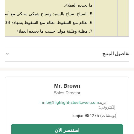
ما يحدده العملاء.
5. السياج: سياج باليسيد وسياج شبكي سلكي مع أسلاك شائكة وبوابة.
6. نظام منع السقوط: نظام منع السقوط بشهادة GB و CE.
7. مظلة وقنّينة مولد: حسب ما يحدده العملاء
تفاصيل المنتج
Material:
الأنابيب غير الملحومة أو الملحومة
0-300M
Height:
Mr. Brown
Structrue Type:
3 أو 4 أرجل شعرية
Sales Director
SGS, CE, ISO
Certification:
بريد
info@highlight-steeltower.com
إلكتروني:
Warranty:
15 سنة
(ويتشات):
lunjian994275
Surface
HDG أو اللوحة
Treatment:
استفسر الآن