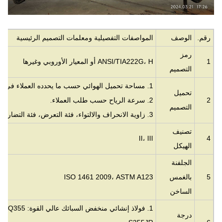
رقم.
الوصف
المواصفات التفصيلية ومعلمات التصميم الرئيسية
رمز
1
ANSI/TIA222G، H أو المعيار الأوروبي وغيرها
التصميم
1. مساحة تحميل الهوائي حسب ما يحدده العملاء في جميع أنحاء العالم.
تحميل
2
2. سرعة الرياح حسب طلب العملاء.
التصميم
3. زاوية الانحراف والالتواء، فئة التعرض، فئة التضاريس حسب ما يحدده العملاء.
تصنيف
II، III
4
الهيكل
الجلفنة
5
بالغمس
ISO 1461 2009، ASTM A123
الساخن
1. فولاذ إنشائي منخفض السبائك عالي القوة: Q355 أو ما يعادله مع
درجة