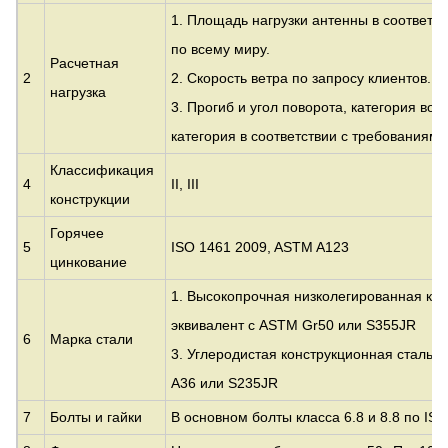
1. Площадь нагрузки антенны в соответс
по всему миру.
Расчетная
2
2. Скорость ветра по запросу клиентов.
нагрузка
3. Прогиб и угол поворота, категория во
категория в соответствии с требованиями
Классификация
4
II, III
конструкции
Горячее
5
ISO 1461 2009, ASTM A123
цинкование
1. Высокопрочная низколегированная кон
эквивалент с
ASTM Gr50 или S355JR
6
Марка стали
3. Углеродистая конструкционная сталь:
A36 или S235JR
7
Болты и гайки
В основном болты класса 6.8 и 8.8 по IS