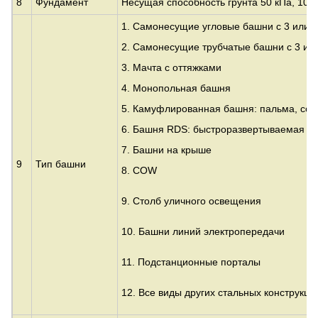
8
Фундамент
Несущая способность грунта 50 кПа, 100 к
1. Самонесущие угловые башни с 3 или 
2. Самонесущие трубчатые башни с 3 ил
3.
Мачта с оттяжками
4. Монопольная башня
5. Камуфлированная башня: пальма, сос
6. Башня RDS: быстроразвертываемая п
7. Башни на крыше
9
Тип башни
8. COW
9. Столб уличного освещения
10. Башни линий электропередачи
11. Подстанционные порталы
12. Все виды других стальных конструкци