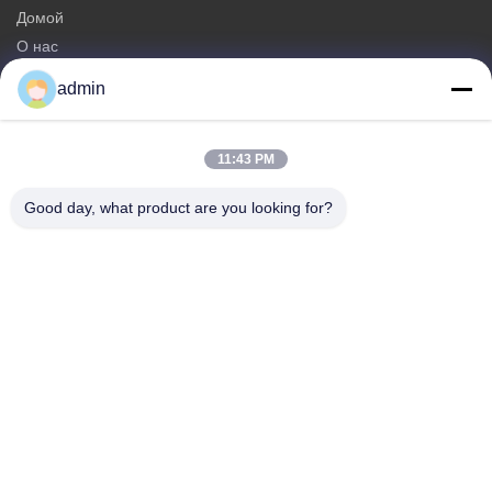
Домой
О нас
продукты
admin
Свяжитесь с нами
Категории
11:43 PM
Стальная Monopole башня
Good day, what product are you looking for?
треугольная антенная башня
башня угла стальная
Самонесущая башня
Фальшивая вышка сотовой связи в виде дерева
Свяжитесь с нами
Телефон: 0086-532-86627576
Электронная почта:
info@highlight-steeltower.com
Добавить: Промышленная зона Цзяоси, город Цзяочжоу,
провинция Шаньдун, Китай