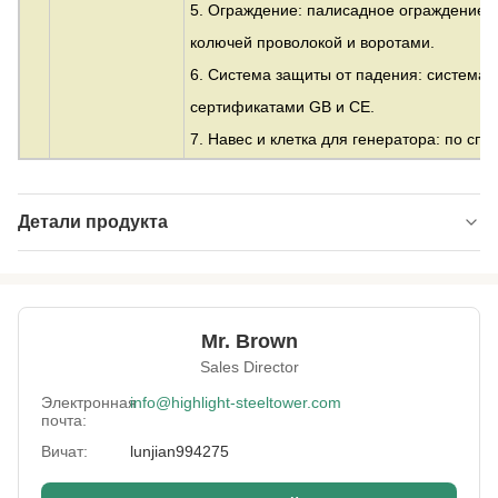
5. Ограждение: палисадное ограждение и
колючей проволокой и воротами.
6. Система защиты от падения: система 
сертификатами GB и CE.
7. Навес и клетка для генератора: по сп
Детали продукта
Material:
бесшовная или сварная труба
Height:
0-300 м
Mr. Brown
Structrue Type:
Решетка на 3 или 4 ножках
Sales Director
Certification:
SGS, CE, ISO
Электронная
info@highlight-steeltower.com
почта:
Warranty:
15 лет
Вичат:
lunjian994275
Surface
HDG или покраска
Treatment: