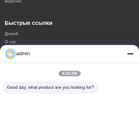
видение.
Быстрые ссылки
Домой
О нас
продукты
admin
Свяжитесь с нами
Категории
8:29 AM
Стальная Monopole башня
Good day, what product are you looking for?
треугольная антенная башня
башня угла стальная
Самонесущая башня
Фальшивая вышка сотовой связи в виде дерева
Свяжитесь с нами