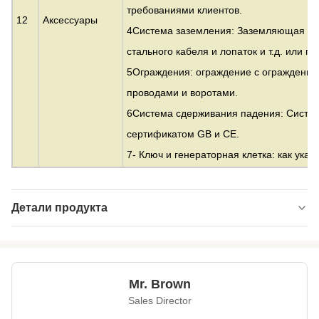
требованиями клиентов.
12
Аксессуары
4Система заземления: Заземляющая ро
стального кабеля и лопаток и т.д. или 
5Ограждения: ограждение с ограждение
проводами и воротами.
6Система сдерживания падения: Систе
сертификатом GB и CE.
7- Ключ и генераторная клетка: как указ
Детали продукта
Material:
Оцинкованная сталь
Height:
от 10 до 500 м
Mr. Brown
Structrue Type:
одиночный монополь
Sales Director
Certification:
SGS, CE, ISO