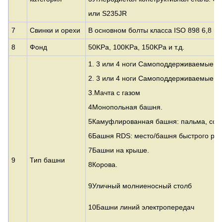
или S235JR
7
Свинки и орехи
В основном болты класса ISO 898 6,8 и 
8
Фонд
50KPa, 100KPa, 150KPa и т.д.
1. 3 или 4 ноги Самоподдерживаемые у
2. 3 или 4 ноги Самоподдерживаемые т
3.
Мачта с газом
4Монопольная башня.
5Камуфлированная башня: пальма, сосн
6Башня RDS: место/башня быстрого ра
7Башни на крыше.
9
Тип башни
8Корова.
9Уличный молниеносный столб
10Башни линий электропередач