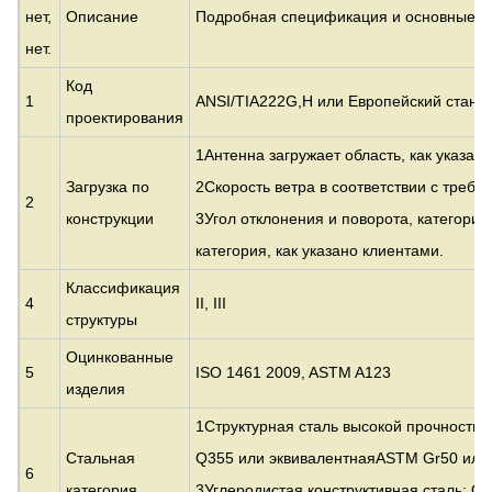
нет,
Описание
Подробная спецификация и основные п
нет.
Код
1
ANSI/TIA222G,H или Европейский станда
проектирования
1Антенна загружает область, как указан
Загрузка по
2Скорость ветра в соответствии с требо
2
конструкции
3Угол отклонения и поворота, категория
категория, как указано клиентами.
Классификация
4
II, III
структуры
Оцинкованные
5
ISO 1461 2009, ASTM A123
изделия
1Структурная сталь высокой прочности 
Стальная
Q355 или эквивалентная
ASTM Gr50 или
6
категория
3Углеродистая конструктивная сталь: Q