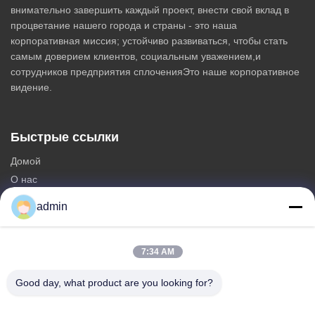
внимательно завершить каждый проект, внести свой вклад в
процветание нашего города и страны - это наша
корпоративная миссия; устойчиво развиваться, чтобы стать
самым доверием клиентов, социальным уважением,и
сотрудников предприятия сплоченияЭто наше корпоративное
видение.
Быстрые ссылки
Домой
О нас
продукты
admin
Свяжитесь с нами
Категории
7:34 AM
Стальная Monopole башня
Good day, what product are you looking for?
треугольная антенная башня
башня угла стальная