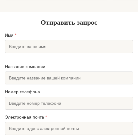
ограничивает наклон, чтобы обеспечить лучшую
антенной н
произво...
клиентов п
Отправить запрос
Имя
*
Название компании
Номер телефона
Электронная почта
*