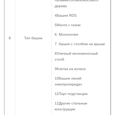
пальмы/сосны/кокосового
дерева
4Башня RDS.
5Мачта с газом
6. Монополия
8
Тип башни
7. башня с столбом на крыше
8Уличный молниеносный
столб
9Клетка на колесе.
10Башни линий
электропередач
11Порт подстанции.
12Другие стальные
конструкции