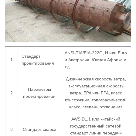
ANSI-TIA/EIA-222G, H или Euro
Стандарт
1
и Австралия, Южная Африка и
проектирования
т.д.
Дизайнерская скорость ветра,
эксплуатационная скорость
Параметры
2
ветра, EPA или FPA, класс
проектирования
конструкции, топографический
класс, степень отклонения
AWS D1.1 или китайский
государственный сетевой
3
Стандарт сварки
стандарт линии передачи