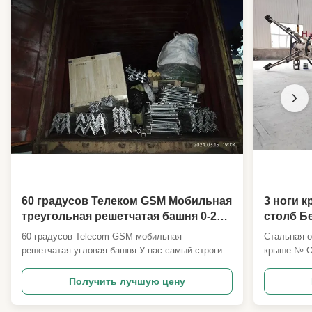
60 градусов Телеком GSM Мобильная
3 ноги 
треугольная решетчатая башня 0-200
столб Б
м Высота
болты Т
60 градусов Telecom GSM мобильная
Стальная о
решетчатая угловая башня У нас самый строгий
крыше № О
стандарт качества изгиба для 60-градусной
основные п
угловой башни, которая используется для
Нормативн
Получить лучшую цену
американских башен Уганды и других стран
ANSI/TIA22
проектов. Используя управление, степень также
другие 2 Р