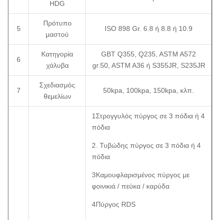
HDG
Πρότυπο
5
ISO 898 Gr. 6.8 ή 8.8 ή 10.9
μαστού
Κατηγορία
GBT Q355, Q235, ASTM A572
6
χάλυβα
gr.50, ASTM A36 ή S355JR, S235JR
Σχεδιασμός
7
50kpa, 100kpa, 150kpa, κλπ.
θεμελίων
1Στρογγυλός πύργος σε 3 πόδια ή 4
πόδια
2. Τυβώδης πύργος σε 3 πόδια ή 4
πόδια
3Καμουφλαρισμένος πύργος με
φοινικιά / πεύκα / καρύδα
4Πύργος RDS