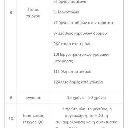
5Πύργος με άξονα
Τύπος
6. Μονοπώλιο
8
πύργου
7Πύργος σταθμών στην ταράτσα.
8- Στάβλος κεραυνών δρόμου
9Κύτταρο στο τιμόνι.
10Πύργοι ηλεκτρικών γραμμών
μεταφοράς
11Πύλη υποσταθμού.
12Άλλες δομές από χάλυβα
9
Εγγύηση
15 χρόνια - 30 χρόνια
Η πρώτη ύλη, το μέγεθος, η
Εσωτερικός
συγκόλληση, το HDG, η
10
έλεγχος QC
συναρμολόγηση και η συσκευασία