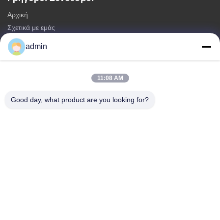
Αρχική
Σχετικά με εμάς
προϊόντα
admin
Επικοινωνήστε μαζί μας
Κατηγορίες
11:08 AM
Μονοπωλιακός πύργος χάλυβα
Good day, what product are you looking for?
τριγωνικός πύργος κεραίας
πύργος χάλυβα γωνίας
Αυτοστηριζόμενος Πύργος
Ψεύτικος Πύργος Κελών Δέντρου
Επικοινωνήστε μαζί μας
τηλ: 0086-532-86627576
E-mail:
info@highlight-steeltower.com
Προσθήκη: Βιομηχανική Περιοχή Jiaoxi, Πόλη Jiaozhou,