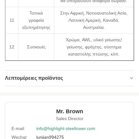
θα υποβάλλουν αναφορά δωρεάν.
Τοπικά
Στην Αφρική, Νοτιοανατολική Ασία,
11
γραφεία
Λατινική Αμερική, Καναδά,
εξυπηρέτησης
Αυστραλία.
Χρώμα, AWL, υλικό γείωσης/
12
Συσκευές
γείωσης, φράχτης, σύστημα
καταστολής πτώσης, κλπ.
Λεπτομέρειες προϊόντος
Type:
Μονόπολο HDG με επεξεργασμένο φλοιό και
φύλλα
Material:
GB Q235 ή Q355
Mr. Brown
Sales Director
Surface
HDG και φλοιός
Treatment:
E-mail:
info@highlight-steeltower.com
Advanced
Μηχανή πρέσας 2.400 τόνων και μηχανή
Wechat:
lunjian994275