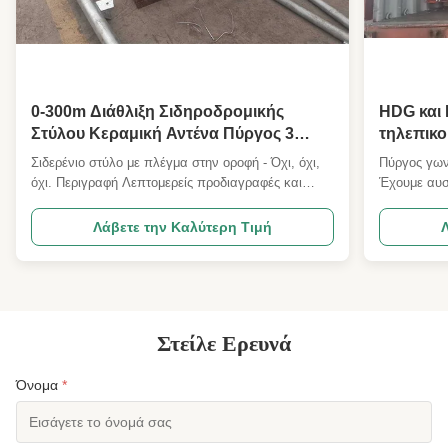
0-300m Διάθλιξη Σιδηροδρομικής
HDG και 
Στύλου Κεραμική Αντένα Πύργος 3
τηλεπικο
πόδια HDG ή Ζωγραφική
Q235 ή 
Σιδερένιο στύλο με πλέγμα στην οροφή - Όχι, όχι,
Πύργος γων
όχι. Περιγραφή Λεπτομερείς προδιαγραφές και
Έχουμε αυσ
βασικές παραμέτρους σχεδιασμού 1 Κώδικας
για 60 βαθ
σχεδιασμού ANSI/TIA222G,H ή ευρωπαϊκό
χρησιμοποιε
Λάβετε την Καλύτερη Τιμή
πρότυπο και άλλα 2 Σχεδιασμός φόρτωσης 1.
Ουγκάντα κ
Περιοχή φόρτωσης κεραίας όπως ορίζεται από τους
ελέγχου ο β
πελάτες παγκοσμίως. 2Η ταχύτητα του αν...
να εξασφαλ
Στείλε Ερευνά
Όνομα
*