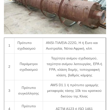
Πρότυπο
ANSI-TIA/EIA-222G, H ή Euro και
1
σχεδιασμού
Αυστραλία, Νότια Αφρική, κλπ.
Ταχύτητα ανέμου σχεδιασμού,
Παράμετροι
ταχύτητα ανέμου λειτουργίας, EPA ή
2
σχεδιασμού
FPA, κλάση δομής, τοπογραφική
κλάση, βαθμός κάμψης
AWS D1.1 ή πρότυπο γραμμής
Πρότυπο
3
μεταφοράς τάσης 10k του κρατικού
συγκόλλησης
δικτύου της Κίνας
Πρότυπο
4
ΑΣTM A123 ή ISO 1461