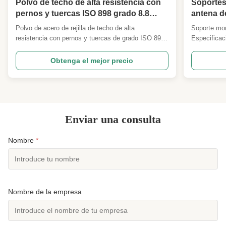
Polvo de techo de alta resistencia con
Soportes
pernos y tuercas ISO 898 grado 8.8
antena de
para torres tubulares autoportantes
años de 
Polvo de acero de rejilla de techo de alta
Soporte mon
resistencia con pernos y tuercas de grado ISO 898
Especificac
8.8 adecuado para torres tubulares autoportantes -
principales
No, no es así. Descripción Especificación detallada
Norma Europ
Obtenga el mejor precio
y principales parámetros de diseño 1 Código de
de carga de
diseño ANSI/TIA222G,H o norma europea y otros 2
a nivel mund
Carga de ...
solicitado ..
Enviar una consulta
Nombre
*
Nombre de la empresa