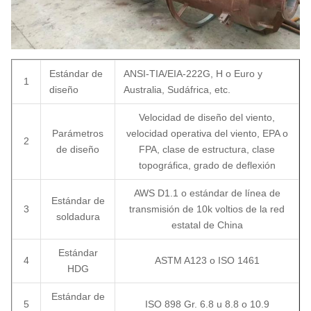
Estándar de
ANSI-TIA/EIA-222G, H o Euro y
1
diseño
Australia, Sudáfrica, etc.
Velocidad de diseño del viento,
Parámetros
velocidad operativa del viento, EPA o
2
de diseño
FPA, clase de estructura, clase
topográfica, grado de deflexión
AWS D1.1 o estándar de línea de
Estándar de
3
transmisión de 10k voltios de la red
soldadura
estatal de China
Estándar
4
ASTM A123 o ISO 1461
HDG
Estándar de
5
ISO 898 Gr. 6.8 u 8.8 o 10.9