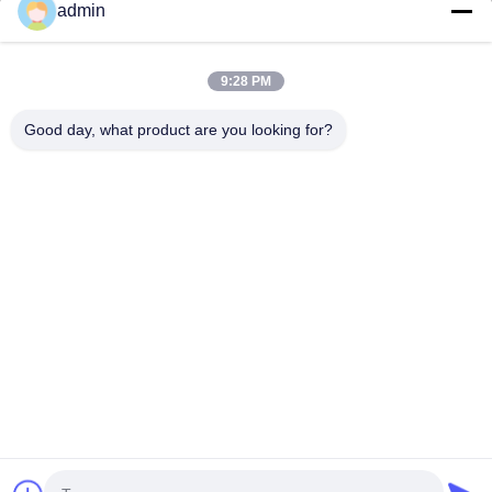
admin
Contacta con nosotros
Categorías
9:28 PM
Torre monopolar de acero
Good day, what product are you looking for?
torre de antena triangular
torre de acero del ángulo
Torre autoportante
Torre de celdas de árbol falso
Contacta con nosotros
Tel: 0086-532-86627576
Correo electrónico:
info@highlight-steeltower.com
Añadir: Área industrial de Jiaoxi, ciudad de Jiaozhou,
provincia de Shandong, China
Copyright © 2026-2026 Qingdao highlight steel tower co.,ltd. Todos los
derechos reservados. |
Mapa del Sitio