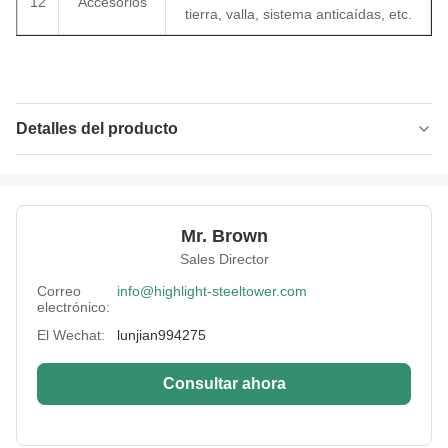
12
Accesorios
tierra, valla, sistema anticaídas, etc.
Detalles del producto
Type:
Monopolo HDG con corteza y hojas tratadas.
Material:
GB Q235 o Q355
Mr. Brown
Surface
HDG y corteza
Sales Director
Treatment:
Correo
info@highlight-steeltower.com
Advanced
Máquina prensadora de 2.400 toneladas y
electrónico:
Equipment:
máquina cortadora por láser, máquinas
soldadoras automáticas
El Wechat:
lunjian994275
Height:
los 0-200m
Consultar ahora
Warranty:
15 años
Port:
Qingdao