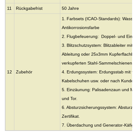
11
Rückgabefrist
50 Jahre
1. Farbsets (ICAO-Standards): Wasserb
Antikorrosionsfarbe
2. Flugbefeuerung: Doppel- und Einzel
3. Blitzschutzsystem: Blitzableiter mi
Ableitung oder 25x3mm Kupferflachb
verkupferten Stahl-Sammelschienen od
12
Zubehör
4. Erdungssystem: Erdungsstab mit ver
Kabelschuhen usw. oder nach Kundensp
5. Einzäunung: Palisadenzaun und Ma
und Tor.
6. Absturzsicherungssystem: Absturzs
Zertifikat.
7. Überdachung und Generator-Käfig: 