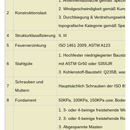
1. Antennenlastfläche gemäß Spezifika
2. Windgeschwindigkeit gemäß Kunde
2
Konstruktionslast
3. Durchbiegung & Verdrehungswinkel, 
topografische Kategorie gemäß Spezif
4
Strukturklassifizierung
II, III
5
Feuerverzinkung
ISO 1461 2009, ASTM A123
1. Hochfester niedriglegierter Baustah
6
Stahlgüte
mit
ASTM Gr50 oder S355JR
3. Kohlenstoff-Baustahl: Q235B, was 
Schrauben und
7
Hauptsächlich Schrauben der ISO 898 
Muttern
8
Fundament
50KPa, 100KPa, 150KPa usw. Bodenp
1. 3- oder 4-beinige freistehende Win
2. 3- oder 4-beinige freistehende Roh
3.
Abgespannte Masten