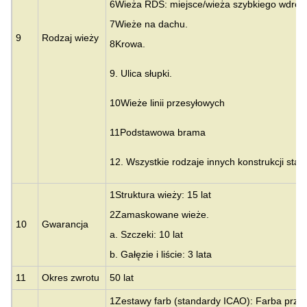
6Wieża RDS: miejsce/wieża szybkiego wdroż
7Wieże na dachu.
9
Rodzaj wieży
8Krowa.
9. Ulica słupki.
10Wieże linii przesyłowych
11Podstawowa brama
12. Wszystkie rodzaje innych konstrukcji stal
1Struktura wieży: 15 lat
2Zamaskowane wieże.
10
Gwarancja
a. Szczeki: 10 lat
b. Gałęzie i liście: 3 lata
11
Okres zwrotu
50 lat
1Zestawy farb (standardy ICAO): Farba prz