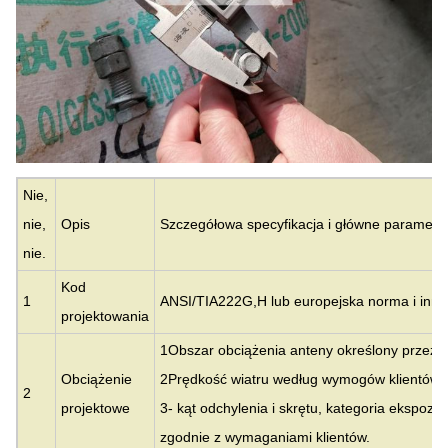
Nie,
nie,
Opis
Szczegółowa specyfikacja i główne parametr
nie.
Kod
1
ANSI/TIA222G,H lub europejska norma i inne
projektowania
1Obszar obciążenia anteny określony przez k
Obciążenie
2Prędkość wiatru według wymogów klientów.
2
projektowe
3- kąt odchylenia i skrętu, kategoria ekspozyc
zgodnie z wymaganiami klientów.