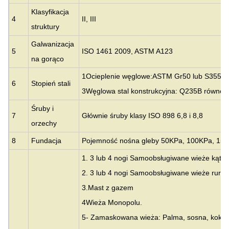
Klasyfikacja
4
II, III
struktury
Galwanizacja
5
ISO 1461 2009, ASTM A123
na gorąco
1Ocieplenie węglowe:
ASTM Gr50 lub S355J
6
Stopień stali
3Węglowa stal konstrukcyjna: Q235B równo
Śruby i
7
Głównie śruby klasy ISO 898 6,8 i 8,8
orzechy
8
Fundacja
Pojemność nośna gleby 50KPa, 100KPa, 150K
1. 3 lub 4 nogi Samoobsługiwane wieże kąto
2. 3 lub 4 nogi Samoobsługiwane wieże rurk
3.
Mast z gazem
4Wieża Monopolu.
5- Zamaskowana wieża: Palma, sosna, koko