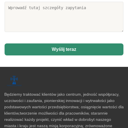
Wyślij teraz
Będziemy traktować klientów jako centrum, jedność współpracy,
uczciwości i zaufania, pionierskiej innowacji i wytrwałości jako
podstawowych wartości przedsiębiorstwa; osiągnięcie wartości dla
klientów,tworzenie możliwości dla pracowników, starannie
realizować każdy projekt, czynić wkład w dobrobyt naszego
miasta i kraju jest naszą misją korporacyjną; zrównoważone