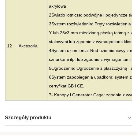
akrylowa
2Światło lotnicze: podwójne i pojedyncze świa
3System rozświetlenia: Pręty rozświetlenia 
Y lub 25x3 mm miedzianą płaską taśmą z zac
stalowymi lub zgodnie z wymaganiami klientó
12
Akcesoria
4System uziemienia: Rod uziemieniowy z mied
sznurkami itp. lub zgodnie z wymaganiami Kli
5Ogrodzenie: Ogrodzenie z płaszczyzną i sie
6System zapobiegania upadkom: system zap
certyfikat GB i CE.
7- Kanopy i Generator Cage: zgodnie z wyma
Szczegóły produktu
Material:
Hebei, Chiny