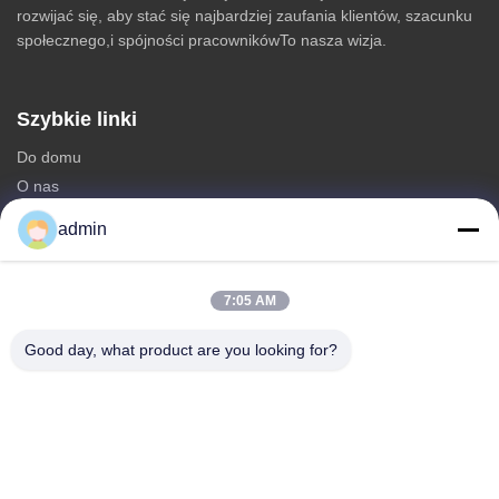
rozwijać się, aby stać się najbardziej zaufania klientów, szacunku
społecznego,i spójności pracownikówTo nasza wizja.
Szybkie linki
Do domu
O nas
produkty
admin
Skontaktuj się z nami
Kategorie
7:05 AM
stalowa wieża monopolowa
Good day, what product are you looking for?
trójkątna wieża antenowa
Stalowa wieża kątowa
Wieża samonośna
Fałszywa wieża komórkowa w kształcie drzewa