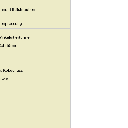
8 und 8.8 Schrauben
denpressung
Winkelgittertürme
 Rohrtürme
er, Kokosnuss
Tower