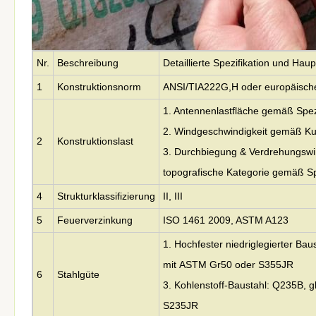
Nr.
Beschreibung
Detaillierte Spezifikation und Ha
1
Konstruktionsnorm
ANSI/TIA222G,H oder europäisch
1. Antennenlastfläche gemäß Spezi
2. Windgeschwindigkeit gemäß K
2
Konstruktionslast
3. Durchbiegung & Verdrehungswin
topografische Kategorie gemäß Sp
4
Strukturklassifizierung
II, III
5
Feuerverzinkung
ISO 1461 2009, ASTM A123
1. Hochfester niedriglegierter Bau
mit
ASTM Gr50 oder S355JR
6
Stahlgüte
3. Kohlenstoff-Baustahl: Q235B, 
S235JR