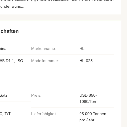
Kundenwuns...
chaften
hina
Markenname:
HL
WS D1.1, ISO
Modellnummer:
HL-025
Satz
Preis:
USD 850-
1080/Ton
C, T/T
Lieferfähigkeit:
95.000 Tonnen
pro Jahr