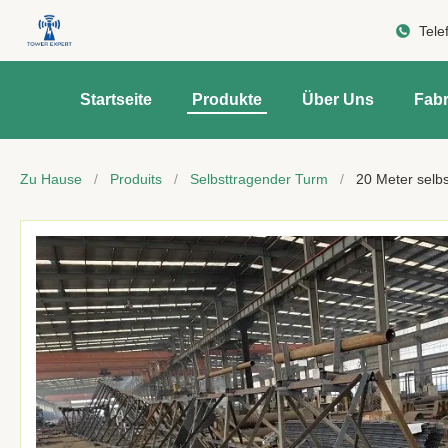
Tele
Startseite
Produkte
Über Uns
Fabr
Zu Hause
/
Produits
/
Selbsttragender Turm
/
20 Meter selbs