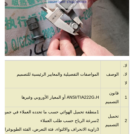
لا،
لا،
الوصف
المواصفات التفصيلية والمعايير الرئيسية للتصميم
لا
قانون
1
ANSI/TIA222G،H أو المعيار الأوروبي وغيرها
التصميم
1منطقة تحميل الهوائي حسب ما تحدده العملاء في جميع أنحاء العالم.
تحميل
2
2سرعة الرياح حسب طلب العملاء
التصميم
3زاوية الانحراف والالتواء، فئة التعرض، الفئة الطوبوغرافية كما هو محدد من قبل العملاء.