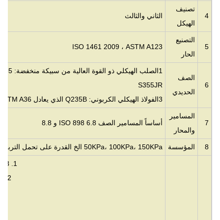
تصنيف
4
الثاني والثالث
الهيكل
التصنيع
ISO 1461 2009 ، ASTM A123
5
الحار
1الصلب الهيكلي ذو القوة العالية من سبيكة منخفضة: Q355 أو ما يعادلها
الصف
S355JR
6
الحديدي
3الفولاذ الهيكلي الكربوني: Q235B الذي يعادل ASTM A36 أو S235JR
المسامير
7
أساساً المسامير الصف ISO 898 6.8 و 8.8
والمحار
8
المؤسسة
50KPa، 100KPa، 150KPa الخ القدرة على تحمل التربة
1. 3 أو 4 ساق ذاتية مدعومة الأبراج الزاوية
2. 3 أو 4 ساق ذاتية مدعومة أبراج أنبوبية