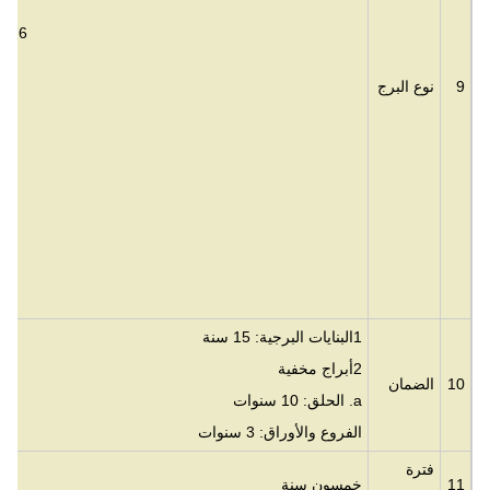
5برج مخفي: النخيل، الصنوبر، جوز الهند
6برج RDS: موقع / برج الاستخدام السريع
9
نوع البرج
12جميع أنو
1البنايات البرجية: 15 سنة
2أبراج مخفية
10
الضمان
a. الحلق: 10 سنوات
الفروع والأوراق: 3 سنوات
فترة
11
خمسون سنة