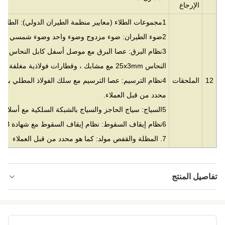
الإرجاع
1مجموعات الطلاء (معايير منظمة الطيران الدولي): الطلاء المضاد للتآكل على أساس الماء
2ضوء الطيران: ضوء مزدوج وضوء واحد وضوء شمسي
النحاس 25x3mm مع مشابك ، وقطارات فولاذية مغلفة بالنحاس أو حسب ما يحدده العملاء.
12
الملحقات
4نظام الترسيم: عصا الترسيم مع سلك الفولاذ المطلي بالن
محدد من قبل العملاء.
5السياج: سياج الحاجز والسياج بالشبكة السلكية مع أسلاك الحلاقة والباب.
6نظام إيقاف السقوط: نظام إيقاف السقوط مع شهادة GB و CE.
7. المظلة والقفص مولد: كما هو محدد من قبل العملاء
تفاصيل المنتج
Material:
الصلب المجلفن
Height:
20 متر