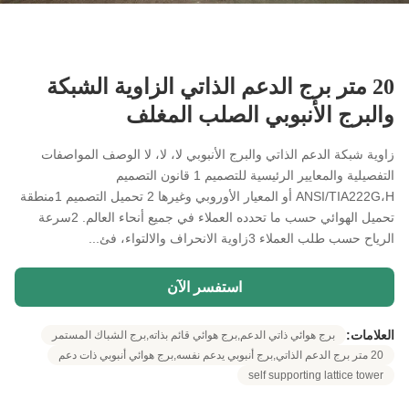
20 متر برج الدعم الذاتي الزاوية الشبكة
والبرج الأنبوبي الصلب المغلف
زاوية شبكة الدعم الذاتي والبرج الأنبوبي لا، لا، لا الوصف المواصفات
التفصيلية والمعايير الرئيسية للتصميم 1 قانون التصميم
ANSI/TIA222G،H أو المعيار الأوروبي وغيرها 2 تحميل التصميم 1منطقة
تحميل الهوائي حسب ما تحدده العملاء في جميع أنحاء العالم. 2سرعة
الرياح حسب طلب العملاء 3زاوية الانحراف والالتواء، فئ...
استفسر الآن
العلامات:
برج هوائي ذاتي الدعم,برج هوائي قائم بذاته,برج الشباك المستمر
20 متر برج الدعم الذاتي,برج أنبوبي يدعم نفسه,برج هوائي أنبوبي ذات دعم
self supporting lattice tower