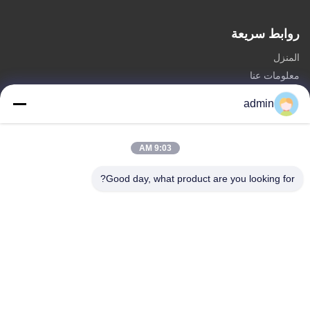
روابط سريعة
المنزل
معلومات عنا
المنتجات
admin
اتصل بنا
فئات
9:03 AM
برج احتكار الصلب
Good day, what product are you looking for?
برج الهوائي المثلث
برج الزاوية الصلب
برج الدعم الذاتي
برج خلية شجرة مزيفة
اتصل بنا
تيل: 0086-532-86627576