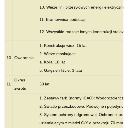
10. Wieże linii przesyłowych energii elektrycznej
11. Bramownica podstacji
12. Wszystkie rodzaje innych konstrukcji stalowy
1. Konstrukcje wież: 15 lat
2. Wieże maskujące
10
Gwarancja
a. Kora: 10 lat
b. Gałęzie i liście: 3 lata
Okres
11
50 lat
zwrotu
1. Zestawy farb (normy ICAO): Wodorozcieńczal
2. Światło przeszkodowe: Podwójne i pojedyncze 
3. System ochrony odgromowej: Ochronnik prze
uziemiającym z miedzi G/Y o przekroju 70 mm2 