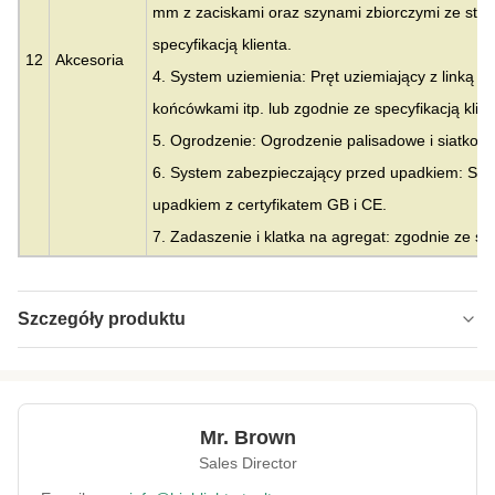
mm z zaciskami oraz szynami zbiorczymi ze stali
specyfikacją klienta.
12
Akcesoria
4. System uziemienia: Pręt uziemiający z linką st
końcówkami itp. lub zgodnie ze specyfikacją klien
5. Ogrodzenie: Ogrodzenie palisadowe i siatkow
6. System zabezpieczający przed upadkiem: Sys
upadkiem z certyfikatem GB i CE.
7. Zadaszenie i klatka na agregat: zgodnie ze spe
Szczegóły produktu
Material:
Stal
Height:
0-300m
Mr. Brown
Structrue Type:
pojedynczy monopol
Sales Director
Certification:
SGS, CE, ISO