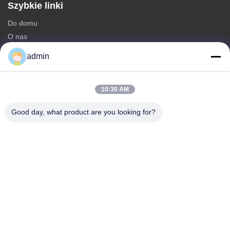
Szybkie linki
Do domu
O nas
produkty
admin
Skontaktuj się z nami
Kategorie
10:30 AM
stalowa wieża monopolowa
Good day, what product are you looking for?
trójkątna wieża antenowa
Stalowa wieża kątowa
Wieża samonośna
Fałszywa wieża komórkowa w kształcie drzewa
Skontaktuj się z nami
teren: 0086-532-86627576
E-mail:
info@highlight-steeltower.com