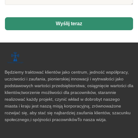
Wyślij teraz
Będziemy traktować klientów jako centrum, jedność współpracy,
uczciwości i zaufania, pionierskiej innowacji i wytrwałości jako
podstawowych wartości przedsiębiorstwa; osiągnięcie wartości dla
klientów,tworzenie możliwości dla pracowników, starannie
realizować każdy projekt, czynić wkład w dobrobyt naszego
miasta i kraju jest naszą misją korporacyjną; zrównoważone
rozwijać się, aby stać się najbardziej zaufania klientów, szacunku
społecznego,i spójności pracownikówTo nasza wizja.