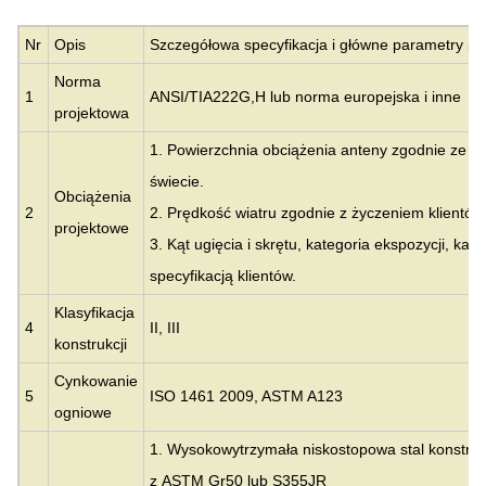
Nr
Opis
Szczegółowa specyfikacja i główne parametry pr
Norma
1
ANSI/TIA222G,H lub norma europejska i inne
projektowa
1. Powierzchnia obciążenia anteny zgodnie ze sp
świecie.
Obciążenia
2
2. Prędkość wiatru zgodnie z życzeniem klientów
projektowe
3. Kąt ugięcia i skrętu, kategoria ekspozycji, kat
specyfikacją klientów.
Klasyfikacja
4
II, III
konstrukcji
Cynkowanie
5
ISO 1461 2009, ASTM A123
ogniowe
1. Wysokowytrzymała niskostopowa stal konstru
z
ASTM Gr50 lub S355JR