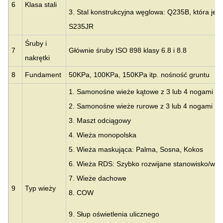
6
Klasa stali
3. Stal konstrukcyjna węglowa: Q235B, która je
S235JR
Śruby i
7
Głównie śruby ISO 898 klasy 6.8 i 8.8
nakrętki
8
Fundament
50KPa, 100KPa, 150KPa itp. nośność gruntu
1. Samonośne wieże kątowe z 3 lub 4 nogami
2. Samonośne wieże rurowe z 3 lub 4 nogami
3.
Maszt odciągowy
4. Wieża monopolska
5. Wieża maskująca: Palma, Sosna, Kokos
6. Wieża RDS: Szybko rozwijane stanowisko/wie
7. Wieże dachowe
9
Typ wieży
8. COW
9. Słup oświetlenia ulicznego