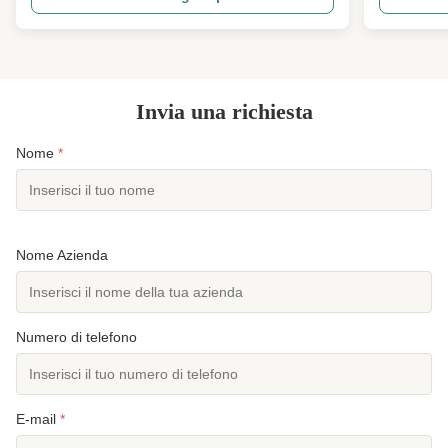
progettazione 1 Codice di progettazione
compatibile 
ANSI/TIA222G,H o Standard Europeo e altri 2
passano la v
Carico di ...
Invia una richiesta
Nome
*
Nome Azienda
Numero di telefono
E-mail
*