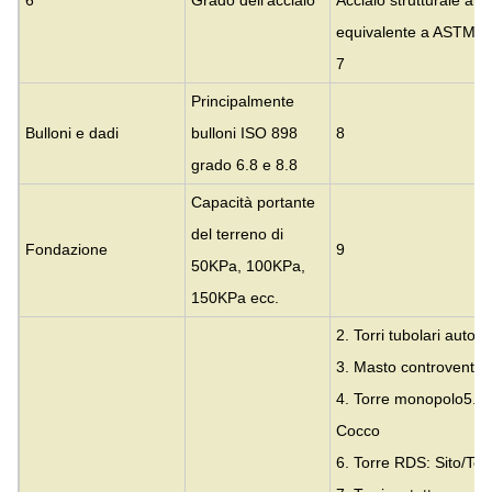
equivalente a ASTM 
7
Principalmente
Bulloni e dadi
bulloni ISO 898
8
grado 6.8 e 8.8
Capacità portante
del terreno di
Fondazione
9
50KPa, 100KPa,
150KPa ecc.
2. Torri tubolari autop
3. Masto controventat
4. Torre monopolo
5. T
Cocco
6. Torre RDS: Sito/To