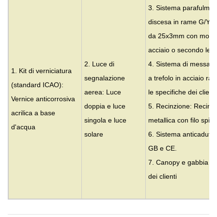
3. Sistema parafulmin
discesa in rame G/Y d
da 25x3mm con morsett
acciaio o secondo le sp
2. Luce di
4. Sistema di messa a 
1. Kit di verniciatura
segnalazione
a trefolo in acciaio r
(standard ICAO):
aerea: Luce
le specifiche dei clienti
Vernice anticorrosiva
doppia e luce
5. Recinzione: Recinzi
acrilica a base
singola e luce
metallica con filo spin
d'acqua
solare
6. Sistema anticaduta:
GB e CE.
7. Canopy e gabbia ge
dei clienti