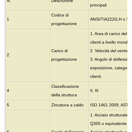
N.
Descrizione
principali
Codice di
1
ANSI/TIA222G,H o Sta
progettazione
1. Area di carico dell
clienti a livello mondial
Carico di
2. Velocità del vento c
2
progettazione
3. Angolo di deflession
esposizione, categoria
clienti.
Classificazione
4
II, III
della struttura
5
Zincatura a caldo
ISO 1461 2009, ASTM
1. Acciaio strutturale 
Q355 o equivalente 
6
Grado dell'acciaio
Acciaio strutturale al