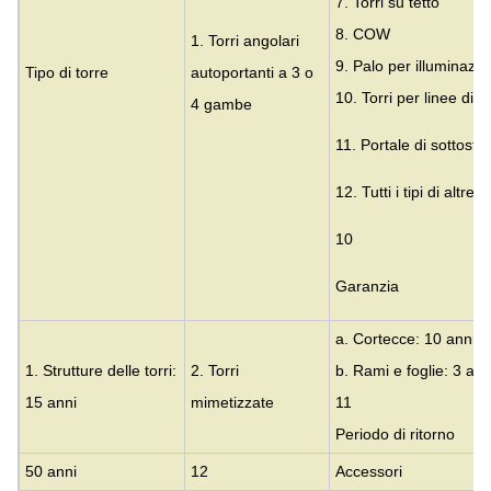
7. Torri su tetto
8. COW
1. Torri angolari
9. Palo per illuminazi
Tipo di torre
autoportanti a 3 o
10. Torri per linee di t
4 gambe
11. Portale di sottosta
12. Tutti i tipi di altre 
10
Garanzia
a. Cortecce: 10 anni
1. Strutture delle torri:
2. Torri
b. Rami e foglie: 3 ann
15 anni
mimetizzate
11
Periodo di ritorno
50 anni
12
Accessori