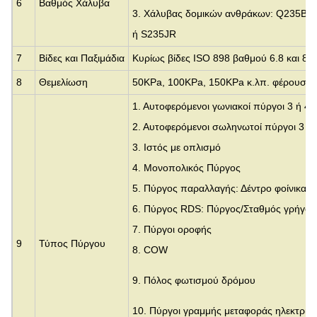
6
Βαθμός Χάλυβα
3. Χάλυβας δομικών ανθράκων: Q235B π
ή S235JR
7
Βίδες και Παξιμάδια
Κυρίως βίδες ISO 898 βαθμού 6.8 και 8.8
8
Θεμελίωση
50KPa, 100KPa, 150KPa κ.λπ. φέρουσα 
1. Αυτοφερόμενοι γωνιακοί πύργοι 3 ή 4
2. Αυτοφερόμενοι σωληνωτοί πύργοι 3 ή
3.
Ιστός με οπλισμό
4. Μονοπολικός Πύργος
5. Πύργος παραλλαγής: Δέντρο φοίνικα,
6. Πύργος RDS: Πύργος/Σταθμός γρήγορ
7. Πύργοι οροφής
9
Τύπος Πύργου
8. COW
9. Πόλος φωτισμού δρόμου
10. Πύργοι γραμμής μεταφοράς ηλεκτρική