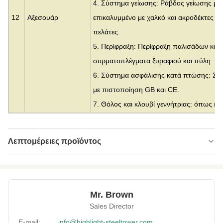
4. Σύστημα γείωσης: Ράβδος γείωσης με
12
Αξεσουάρ
επικαλυμμένο με χαλκό και ακροδέκτες κ.
πελάτες.
5. Περίφραξη: Περίφραξη παλισάδων και
συρματοπλέγματα ξυραφιού και πύλη.
6. Σύστημα ασφάλισης κατά πτώσης: Σύ
με πιστοποίηση GB και CE.
7. Θόλος και κλουβί γεννήτριας: όπως κα
Λεπτομέρειες προϊόντος
Material:
Ατσάλι
Height:
0-300μ.
Mr. Brown
Structrue Type:
μονόπολο
Sales Director
Certification:
SGS, CE, ISO
E-mail:
info@highlight-steeltower.com