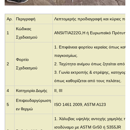
Αρ.
Περιγραφή
Λεπτομερής προδιαγραφή και κύριες παρ
Κώδικας
1
ANSI/TIA222G,H ή Ευρωπαϊκό Πρότυπο 
Σχεδιασμού
1. Επιφάνεια φορτίου κεραίας όπως καθο
παγκοσμίως.
Φορτίο
2
2. Ταχύτητα ανέμου όπως ζητείται από το
Σχεδιασμού
3. Γωνία εκτροπής & στρέψης, κατηγορία
όπως καθορίζεται από τους πελάτες.
4
Κατηγορία Δομής
II, III
Επιψευδαργύρωση
5
ISO 1461 2009, ASTM A123
εν θερμώ
1. Χάλυβας υψηλής αντοχής χαμηλής περ
ισοδύναμο με
ASTM Gr50 ή S355JR