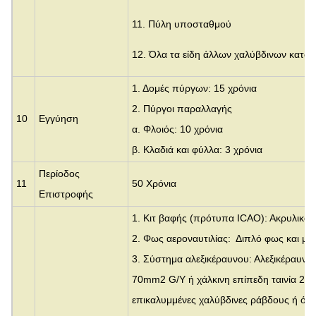
11. Πύλη υποσταθμού
12. Όλα τα είδη άλλων χαλύβδινων κατα
1. Δομές πύργων: 15 χρόνια
2. Πύργοι παραλλαγής
10
Εγγύηση
α. Φλοιός: 10 χρόνια
β. Κλαδιά και φύλλα: 3 χρόνια
Περίοδος
11
50 Χρόνια
Επιστροφής
1. Κιτ βαφής (πρότυπα ICAO): Ακρυλικό
2. Φως αεροναυτιλίας: Διπλό φως και μ
3. Σύστημα αλεξικέραυνου: Αλεξικέραυνο
70mm2 G/Y ή χάλκινη επίπεδη ταινία 25x
επικαλυμμένες χαλύβδινες ράβδους ή όπω