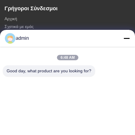
Γρήγοροι Σύνδεσμοι
Αρχική
Σχετικά με εμάς
προϊόντα
admin
Επικοινωνήστε μαζί μας
Κατηγορίες
6:48 AM
Μονοπωλιακός πύργος χάλυβα
Good day, what product are you looking for?
τριγωνικός πύργος κεραίας
πύργος χάλυβα γωνίας
Αυτοστηριζόμενος Πύργος
Ψεύτικος Πύργος Κελών Δέντρου
Επικοινωνήστε μαζί μας
τηλ: 0086-532-86627576
E-mail:
info@highlight-steeltower.com