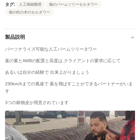
タグ:
人工樹細胞塔
偽のパームツリーセルタワー
偽の松の木のセルタワー
製品説明
パーソナライズ可能な人工パームツリータワー
葉の量とAMBの配置と高度は,クライアントの要求に応じて
あるいは自分の経験で 出来上がりましょう
290km/hまでの風速で 葉を飛ばすことができるパートナーがいま
す
3つの穀物皮が用意されています.