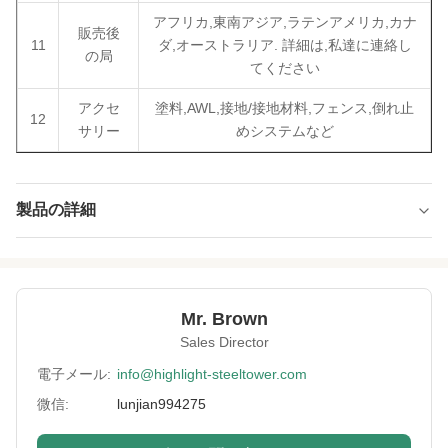
アフリカ,東南アジア,ラテンアメリカ,カナ
販売後
11
ダ,オーストラリア. 詳細は,私達に連絡し
の局
てください
アクセ
塗料,AWL,接地/接地材料,フェンス,倒れ止
12
サリー
めシステムなど
製品の詳細
Type:
樹皮と葉を処理した HDG モノポール
Material:
GB Q235 または Q355
Mr. Brown
Surface
HDGと樹皮
Sales Director
Treatment:
電子メール:
info@highlight-steeltower.com
Advanced
2,400トンプレス機、レーザー切断機、オート
Equipment:
微信:
lunjian994275
ウェーディング機
Height:
0-200m