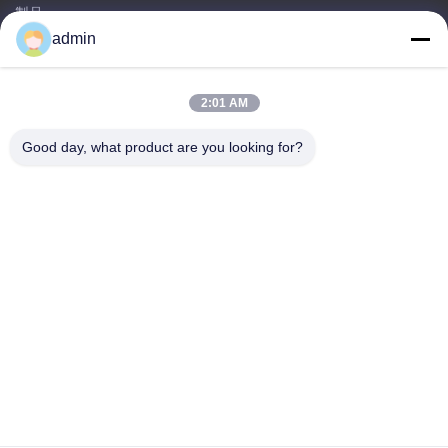
製品
admin
お問い合わせ
カテゴリ
2:01 AM
鋼鉄Monopoleタワー
Good day, what product are you looking for?
三角型アンテナ塔
角度の鋼鉄タワー
自立型タワー
偽木 細胞塔
お問い合わせ
テレ: 0086-532-86627576
電子メール:
info@highlight-steeltower.com
追加: 中国山東省 江西工業区