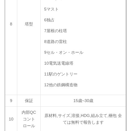
5マスト
6独占
8
塔型
7屋根の柱塔
8道路の雷柱
9セル・オン・ホール
10電気送電線塔
11駅のゲントリー
12他の鉄鋼構造物
9
保証
15歳~30歳
内部QC
原材料,サイズ,溶接,HDG,組み立て,梱包 全
10
コント
ては無料で報告します
ロール