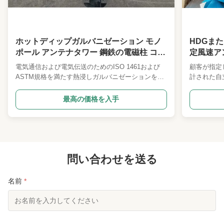
ホットディップガルバニゼーション モノ
HDGま
ポール アンテナタワー 鋼鉄の電磁柱 コン
定風速ア
クリートベース
電気通信および電気伝送のためのISO 1461および
顧客が指定
ASTM規格を満たす熱浸しガルバニゼーションを持
計された自
つ電化鋼ポールタワー 違う 違う 記述 詳細な仕様と
仕様と主要
主要設計パラメータ 1 設計コード ANSI/TIA222G,H
ANSI/TI
最高の価格を入手
または欧州標準など 2 設計積載 1世界各地のクライ
世界各地の
アントによって指定されたアンテナ負荷エリア. 2客
ナ負荷エリア
の要求に応じて風速. 3客が指定したとおり,デフレ
したとおり
クト&トウィストアングル,露出カテゴリー,地形カ
カテゴリー,
テゴリー. 4 構造分類 第2回 5 熱浸し振付 ISO 1461
浸し振付 ISO
2009,ASTM A123 6 鉄鋼類 1高強度低合金構造
問い合わせを送る
強度低合金構
鋼:Q355または同等のASTM Gr50また...
たはS355J
名前
*