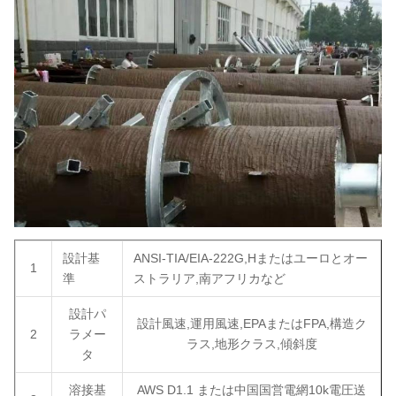
設計基
ANSI-TIA/EIA-222G,Hまたはユーロとオー
1
準
ストラリア,南アフリカなど
設計パ
設計風速,運用風速,EPAまたはFPA,構造ク
2
ラメー
ラス,地形クラス,傾斜度
タ
溶接基
AWS D1.1 または中国国営電網10k電圧送