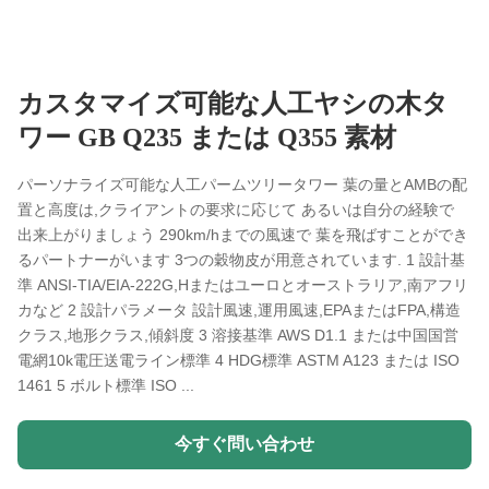
カスタマイズ可能な人工ヤシの木タ
ワー GB Q235 または Q355 素材
パーソナライズ可能な人工パームツリータワー 葉の量とAMBの配
置と高度は,クライアントの要求に応じて あるいは自分の経験で
出来上がりましょう 290km/hまでの風速で 葉を飛ばすことができ
るパートナーがいます 3つの穀物皮が用意されています. 1 設計基
準 ANSI-TIA/EIA-222G,Hまたはユーロとオーストラリア,南アフリ
カなど 2 設計パラメータ 設計風速,運用風速,EPAまたはFPA,構造
クラス,地形クラス,傾斜度 3 溶接基準 AWS D1.1 または中国国営
電網10k電圧送電ライン標準 4 HDG標準 ASTM A123 または ISO
1461 5 ボルト標準 ISO ...
今すぐ問い合わせ