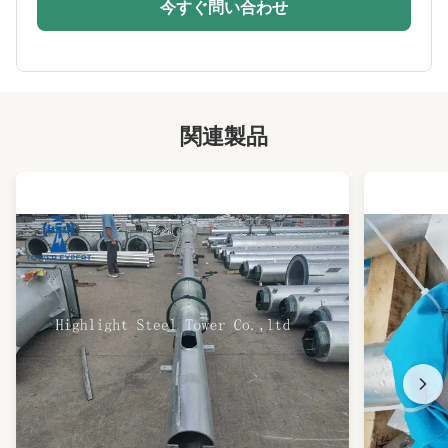
今すぐ問い合わせ
Warranty:
15年
Port:
青島
High Light:
カスタマイズ可能なヤシの木タワー
,
人工5Gヤシの木タワー
,
関連製品
人工ヤシの木セルタワー