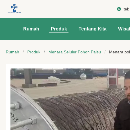
tel
Rumah
Produk
Tentang Kita
Wisat
Rumah
/
Produk
/
Menara Seluler Pohon Palsu
/
Menara poh