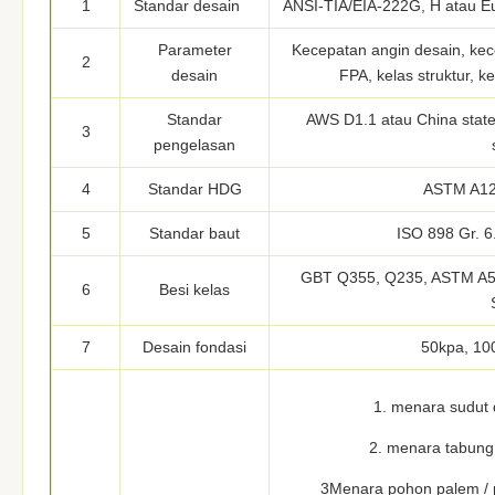
1
Standar desain
ANSI-TIA/EIA-222G, H atau Euro
Parameter
Kecepatan angin desain, kec
2
desain
FPA, kelas struktur, ke
Standar
AWS D1.1 atau China state 
3
pengelasan
4
Standar HDG
ASTM A12
5
Standar baut
ISO 898 Gr. 6
GBT Q355, Q235, ASTM A57
6
Besi kelas
7
Desain fondasi
50kpa, 100
1. menara sudut 
2. menara tabung 
3Menara pohon palem / p