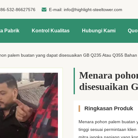
:
86-532-86627576
E-mail:
info@highlight-steeltower.com
a Pabrik
Kontrol Kualitas
Hubungi Kami
Quo
on palem buatan yang dapat disesuaikan GB Q235 Atau Q355 Bahan
Menara pohon
disesuaikan 
Ringkasan Produk
Menara pohon palem buatan y
tinggi sesuai permintaan klie
mitra jangka panjang yang ko