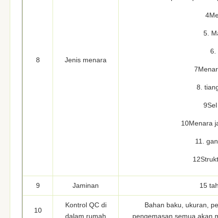
4Me
5. M
6.
8
Jenis menara
7Menara
8. tian
9Sel
10Menara jal
11. gan
12Strukt
9
Jaminan
15 ta
Kontrol QC di
Bahan baku, ukuran, pe
10
dalam rumah
pengemasan semua akan men