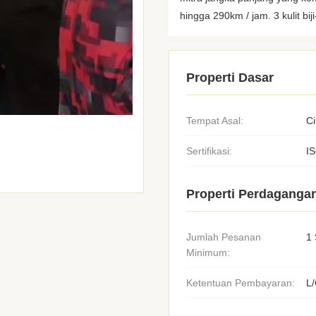
hingga 290km / jam. 3 kulit biji-
Properti Dasar
Tempat Asal:
C
Sertifikasi:
I
Properti Perdaganga
Jumlah Pesanan
1 
Minimum:
Ketentuan Pembayaran:
L/