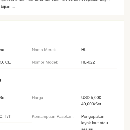
bijian ...
ina
Nama Merek:
HL
SO, CE
Nomor Model:
HL-022
n
Set
Harga:
USD 5,000-
40,000/Set
C, T/T
Kemampuan Pasokan:
Pengepakan
layak laut atau
sesuai