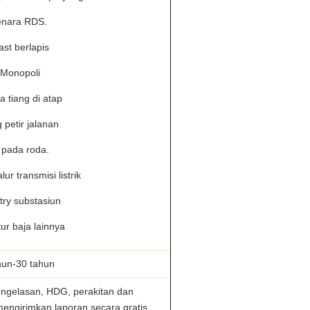
nara RDS.
ast berlapis
 Monopoli
 tiang di atap
g petir jalanan
 pada roda.
ur transmisi listrik
try substasiun
ur baja lainnya
hun-30 tahun
ngelasan, HDG, perakitan dan
girimkan laporan secara gratis.