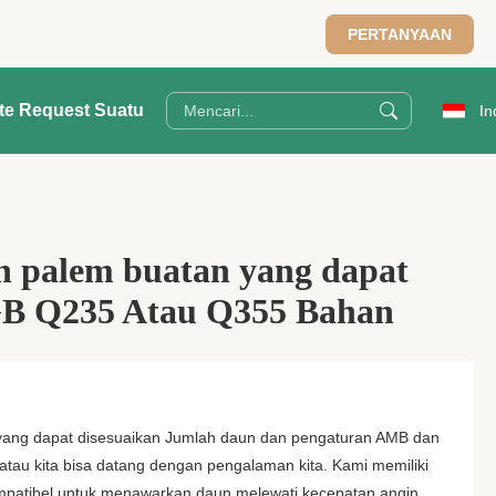
PERTANYAAN
te Request Suatu
In
 palem buatan yang dapat
GB Q235 Atau Q355 Bahan
ang dapat disesuaikan Jumlah daun dan pengaturan AMB dan
n atau kita bisa datang dengan pengalaman kita. Kami memiliki
mpatibel untuk menawarkan daun melewati kecepatan angin