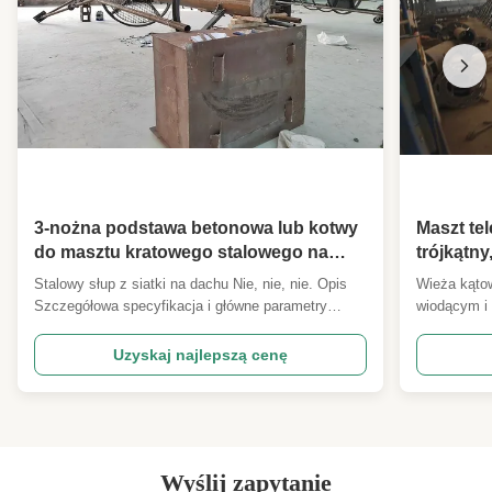
3-nożna podstawa betonowa lub kotwy
Maszt te
do masztu kratowego stalowego na
trójkątny
dachu, wysokość 0-300m
Stalowy słup z siatki na dachu Nie, nie, nie. Opis
Wieża kątow
Szczegółowa specyfikacja i główne parametry
wiodącym i 
projektowe 1 Kod projektowania ANSI/TIA222G,H
eksporterem
lub europejska norma i inne 2 Obciążenie
Telecm. Mam
Uzyskaj najlepszą cenę
projektowe 1Obszar obciążenia anteny określony
są dobrzy w
przez klientów na całym świecie. 2Prędkość wiatru
oprogramow
według wymogów klient...
generować p
Wyślij zapytanie