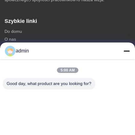
Szybkie linki
Do domu
O nas
produkty
admin
Skontaktuj się z nami
Kategorie
5:00 AM
stalowa wieża monopolowa
Good day, what product are you looking for?
trójkątna wieża antenowa
Stalowa wieża kątowa
Wieża samonośna
Fałszywa wieża komórkowa w kształcie drzewa
Skontaktuj się z nami