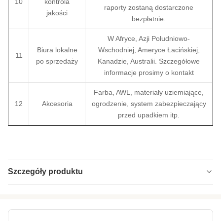
10
kontrola
raporty zostaną dostarczone
jakości
bezpłatnie.
W Afryce, Azji Południowo-
Biura lokalne
Wschodniej, Ameryce Łacińskiej,
11
po sprzedaży
Kanadzie, Australii. Szczegółowe
informacje prosimy o kontakt
Farba, AWL, materiały uziemiające,
12
Akcesoria
ogrodzenie, system zabezpieczający
przed upadkiem itp.
Szczegóły produktu
Type:
Monopole HDG z przetworzoną korą i liśćmi
Material:
GB Q235 lub Q355