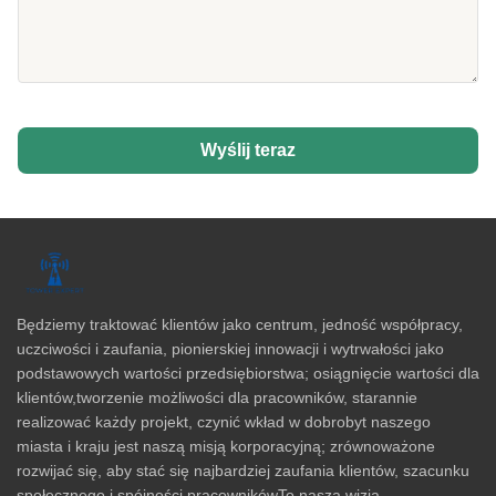
Wyślij teraz
Będziemy traktować klientów jako centrum, jedność współpracy,
uczciwości i zaufania, pionierskiej innowacji i wytrwałości jako
podstawowych wartości przedsiębiorstwa; osiągnięcie wartości dla
klientów,tworzenie możliwości dla pracowników, starannie
realizować każdy projekt, czynić wkład w dobrobyt naszego
miasta i kraju jest naszą misją korporacyjną; zrównoważone
rozwijać się, aby stać się najbardziej zaufania klientów, szacunku
społecznego,i spójności pracownikówTo nasza wizja.