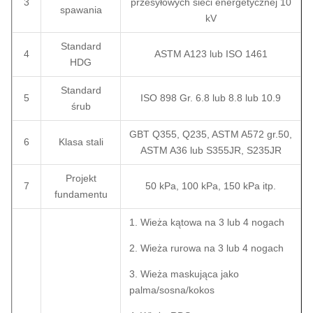
3
przesyłowych sieci energetycznej 10
spawania
kV
Standard
4
ASTM A123 lub ISO 1461
HDG
Standard
5
ISO 898 Gr. 6.8 lub 8.8 lub 10.9
śrub
GBT Q355, Q235, ASTM A572 gr.50,
6
Klasa stali
ASTM A36 lub S355JR, S235JR
Projekt
7
50 kPa, 100 kPa, 150 kPa itp.
fundamentu
1. Wieża kątowa na 3 lub 4 nogach
2. Wieża rurowa na 3 lub 4 nogach
3. Wieża maskująca jako
palma/sosna/kokos