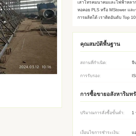
เสาโทรคมนาคมและไฟฟ้าหลากหล
หอคอย PLS หรือ MStower และซ
การผลิตได้ เราติดอันดับ Top 1
คุณสมบัติพื้นฐาน
สถานที่กำเนิด:
จี
การรับรอง:
I
การซื้อขายอสังหาริมทรั
ปริมาณการสั่งซื้อขั้นต่ำ:
1 
เงื่อนไขการชำระเงิน:
แอ