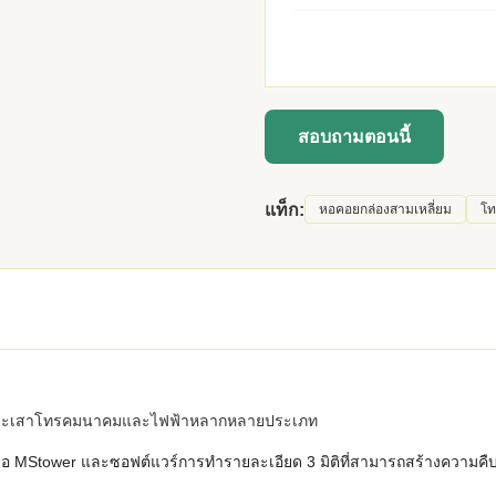
สอบถามตอนนี้
แท็ก:
หอคอยกล่องสามเหลี่ยม
โท
คอยและเสาโทรคมนาคมและไฟฟ้าหลากหลายประเภท
ือ MStower และซอฟต์แวร์การทำรายละเอียด 3 มิติที่สามารถสร้างความคื