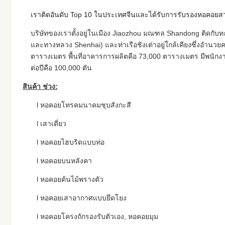
เราติดอันดับ Top 10 ในประเทศจีนและได้รับการรับรองหอคอยสาย
บริษัทของเราตั้งอยู่ในเมือง Jiaozhou มณฑล Shandong ติดกับท
และทางหลวง Shenhai) และท่าเรือชิงเต่าอยู่ใกล้เคียงซึ่งอำนวย
ตารางเมตร พื้นที่อาคารการผลิตคือ 73,000 ตารางเมตร มีพนักงา
ต่อปีคือ 100,000 ตัน
สินค้า
ช่วง:
l หอคอยโทรคมนาคมชุบสังกะสี
l เสาเดี่ยว
l หอคอยไฮบริดแบบท่อ
l หอคอยบนหลังคา
l หอคอยต้นไม้พรางตัว
l หอคอยเสาอากาศแบบยึดโยง
l หอคอยโครงถักรองรับตัวเอง, หอคอยมุม