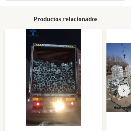
Rotation Angle:
0-60 grados o callejón sin salida
Safety Factor:
Según el requisito del cliente
Productos relacionados
Norminal Height:
Personalizado
Foundation Type:
Base de hormigón o empotrar
Painting Color:
Según el requisito del cliente
Climbing Ladder:
Externo
Wind Resistance:
Hasta 340 kilómetros por hora
High Light:
torre de acero angular hdg
,
torre de línea de transmisión pintada
,
torre de línea de transmisión hdg