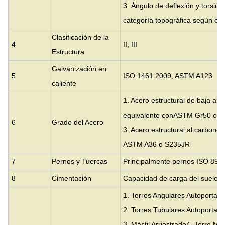
3. Ángulo de deflexión y torsión
categoría topográfica según espe
Clasificación de la
4
II, III
Estructura
Galvanización en
5
ISO 1461 2009, ASTM A123
caliente
1. Acero estructural de baja ale
equivalente con
ASTM Gr50 o S
6
Grado del Acero
3. Acero estructural al carbono
ASTM A36 o S235JR
7
Pernos y Tuercas
Principalmente pernos ISO 898 
8
Cimentación
Capacidad de carga del suelo 
1. Torres Angulares Autoportant
2. Torres Tubulares Autoportant
3. Mástil Arriostrado
4. Torre Mo