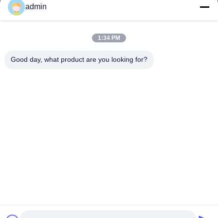
productos
admin
Contacta con nosotros
Categorías
1:34 PM
Torre monopolar de acero
Good day, what product are you looking for?
torre de antena triangular
torre de acero del ángulo
Torre autoportante
Torre de celdas de árbol falso
Contacta con nosotros
Tel: 0086-532-86627576
Correo electrónico:
info@highlight-steeltower.com
Añadir: Área industrial de Jiaoxi, ciudad de Jiaozhou,
provincia de Shandong, China
Copyright © 2026-2026 Qingdao highlight steel tower co.,ltd. Todos los