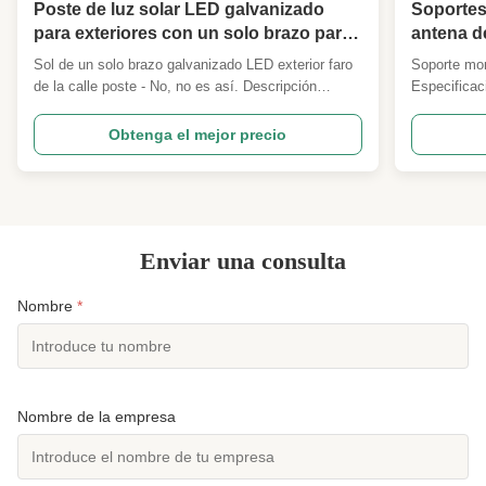
Poste de luz solar LED galvanizado
Soportes
para exteriores con un solo brazo para
antena de
venta
años de 
Sol de un solo brazo galvanizado LED exterior faro
Soporte mon
de la calle poste - No, no es así. Descripción
Especificac
Especificación detallada y principales parámetros
principales
de diseño 1 Código de diseño ANSI/TIA222G,H o
Norma Europ
Obtenga el mejor precio
norma europea y otros 2 Carga de diseño 1Área de
de carga de
carga de la antena según lo especificado por los
a nivel mund
clientes ...
solicitado ..
Enviar una consulta
Nombre
*
Nombre de la empresa