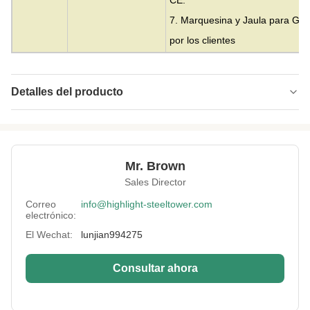
CE.
7. Marquesina y Jaula para Gen
por los clientes
Detalles del producto
Tower Type:
Tensión, tangente o callejón sin salida
Height:
0-300m
Mr. Brown
Structrue Type:
celosía de 4 patas
Sales Director
Certification:
SGS, CE, ISO
Correo
info@highlight-steeltower.com
electrónico:
Warranty:
25 años
El Wechat:
lunjian994275
Surface
HDG o pintura
Treatment:
Consultar ahora
Voltage:
10-500kv-1.000V