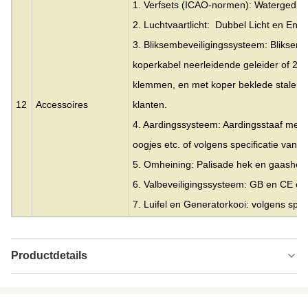
1. Verfsets (ICAO-normen): Watergedrag
2. Luchtvaartlicht: Dubbel Licht en Enke
3. Bliksembeveiligingssysteem: Blikse
koperkabel neerleidende geleider of 2
klemmen, en met koper beklede stalen st
12
Accessoires
klanten.
4. Aardingssysteem: Aardingsstaaf met 
oogjes etc. of volgens specificatie van K
5. Omheining: Palisade hek en gaashek
6. Valbeveiligingssysteem: GB en CE cert
7. Luifel en Generatorkooi: volgens speci
Productdetails
Tower Type:
Spanning, raaklijn of doodlopende weg