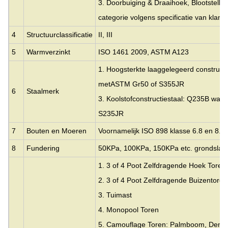
3. Doorbuiging & Draaihoek, Blootstelli
categorie volgens specificatie van klante
4
Structuurclassificatie
II, III
5
Warmverzinkt
ISO 1461 2009, ASTM A123
1. Hoogsterkte laaggelegeerd constructi
met
ASTM Gr50 of S355JR
6
Staalmerk
3. Koolstofconstructiestaal: Q235B wat 
S235JR
7
Bouten en Moeren
Voornamelijk ISO 898 klasse 6.8 en 8.8
8
Fundering
50KPa, 100KPa, 150KPa etc. grondslagc
1. 3 of 4 Poot Zelfdragende Hoek Toren
2. 3 of 4 Poot Zelfdragende Buizentoren
3.
Tuimast
4. Monopool Toren
5. Camouflage Toren: Palmboom, Den,