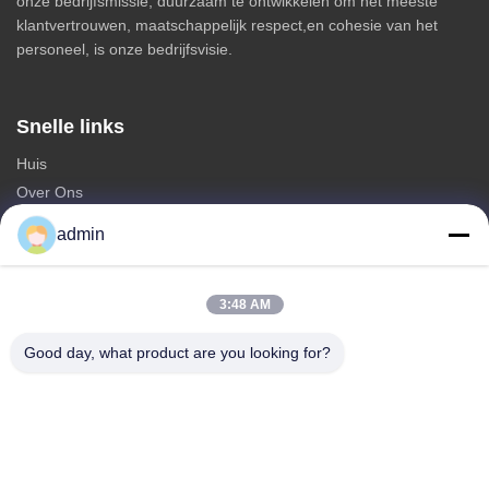
onze bedrijfsmissie; duurzaam te ontwikkelen om het meeste
klantvertrouwen, maatschappelijk respect,en cohesie van het
personeel, is onze bedrijfsvisie.
Snelle links
Huis
Over Ons
producten
admin
Neem contact met ons op
Categorieën
3:48 AM
Staal Monopole Toren
Good day, what product are you looking for?
driehoekige antenntoren
de toren van het hoekstaal
Zelfdragende toren
Valse boom mobiele zendmast