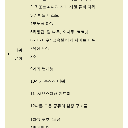
2. 3 또는 4 다리 자기 지원 튜버 타워
3.
가이드 마스트
4모노폴 타워
5위장탑: 팜 나무, 소나무, 코코넛
6RDS 타워: 급속한 배치 사이트/타워
7옥상 타워
타워
9
8소
유형
9거리 번개봉
10전기 송전선 타워
11- 서브스타션 랜트리
12다른 모든 종류의 철강 구조물
1타워 구조: 15년
2은폐된 탑