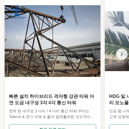
Foundation Type:
콘크리트 기초 또는 매입
Painting Color:
고객의 요구 사항에 따라
Climbing Ladder:
외부
Wind Resistance:
최대 340km/h
High Light:
앵글 스틸 타워 hdg
,
페인팅 송전선 타워
,
hdg 송전선 타워
빠른 설치 하이브리드 격자형 강관 타워 아
HDG 및 
연 도금 내구성 3각 4각 통신 타워
리 모노폴 
장착 된 내구성 3 다리 / 4 다리 통신 타워 우리는
인공 팜 나무
Telecm & 전기 타워 & 폴의 범위를위한 선도적이고
고객 요청에
전문적인 제조업체 및 수출업체입니다. 우리는 PLS
수도 있습니
나 MStower 디자인과 3D 디테일링 소프트웨어를 잘
를 가지고 있