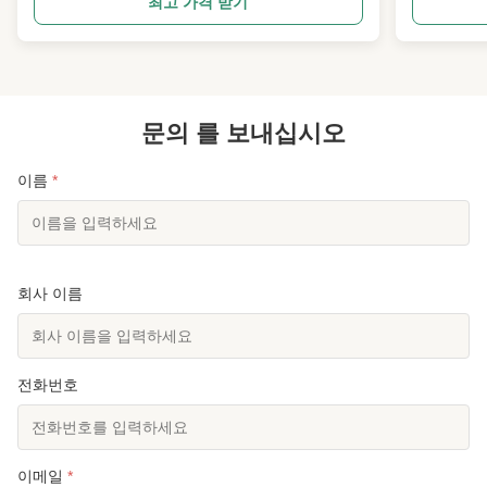
최고 가격 받기
하는 전문 엔지니어들이 있습니다. 생산 라인을 지원
과하는 잎을
하는 진보를 생성할 수 있습니다. 우리는 중국에서
다. 1 설계 
상위 10위를 차지하고 있으며 중국 국가 전력망에
및 호주, 남
1,000kV의 초고전압 송전 라인 타워를 보유하고 있
운용풍속, E
습니다. 우리 회사는 Jiaozhou 시에 위치하고, 산둥
스, 기울기 
지방, yelllow 바다와 Jiaozhou 베이 옆에....
문의 를 보내십시오
국가 네트워크
이름
*
회사 이름
전화번호
이메일
*