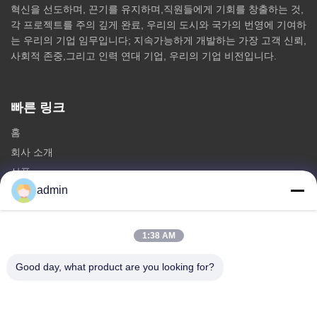
혁신을 선도하며, 끈기를 유지하며,직원들에게 기회를 창출하는 것,
각 프로젝트를 주의 깊게 완료, 우리의 도시와 국가의 번영에 기여하
는 우리의 기업 임무입니다; 지속가능하게 개발하는 가장 고객 신뢰,
사회적 존중,그리고 인력 연대 기업, 우리의 기업 비전입니다.
빠른 링크
홈
회사 소개
상품
admin
문의하기
카테고리
1:38 AM
철 단극 탑
Good day, what product are you looking for?
삼각형 안테나 타워
앵글 스틸 탑
자립 타워