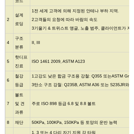
코드
1전 세계 고객에 의해 지정된 안테나 부하 지역.
설계
2
2고객들의 요청에 따라 바람의 속도
로딩
3기울기 & 트위스트 앵글, 노출 범주, 클라이언트가 지
구조
4
II, III
분류
핫디프
5
ISO 1461 2009, ASTM A123
진료
철강
1고강도 낮은 합금 구조용 강철: Q355 또는
ASTM Gr5
6
등급
3탄소 구조 강철: Q235B, ASTM A36 또는 S235JR와
볼트
7
및 견
주로 ISO 898 등급 6.8 및 8.8 볼트
과류
8
재단
50KPa, 100KPa, 150KPa 등 토양의 운반 능력
1. 3 또는 4 다리 자기 지원 각 타워