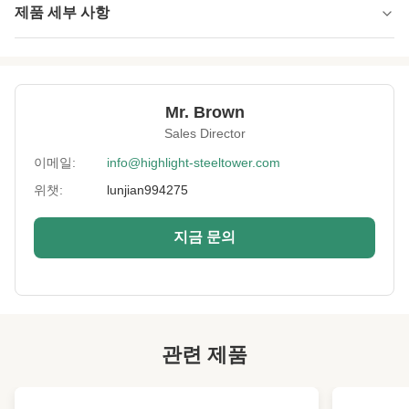
제품 세부 사항
Tower Type:
장력, 접선 또는 막다른 골목
Height:
0-300m
Mr. Brown
Structrue Type:
4개의 다리 격자
Sales Director
Certification:
SGS, CE, ISO
이메일:
info@highlight-steeltower.com
위챗:
lunjian994275
Warranty:
25 년
Surface
HDG 또는 페인팅
지금 문의
Treatment:
Voltage:
10-500kv-1,000V
Rotation Angle:
0-60deg 또는 막다른 골목
Safety Factor:
고객 요구 사항에 따라서
관련 제품
Norminal Height:
맞춤형