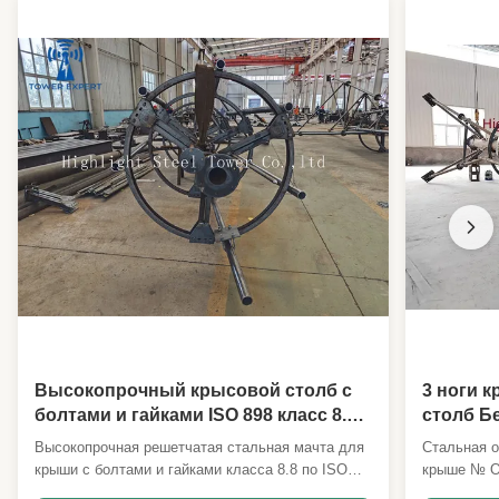
Maintenance:
Бюджетный
Antenna Load:
Согласно требованию клиента
Wind Resistance:
До 340 км/ч
Character:
занимают небольшую площадь, красивый
внешний вид
High Light:
проданный оцинкованный столб
уличного освещения
,
проданный оцинкованный столб
светофора
,
Продается 6-метровый столб
светофора.
Высокопрочный крысовой столб с
3 ноги 
болтами и гайками ISO 898 класс 8.8
столб Б
для самоподдерживающихся
болты Т
Высокопрочная решетчатая стальная мачта для
Стальная о
трубчатых башен
крыши с болтами и гайками класса 8.8 по ISO
крыше № О
898, подходящая для самонесущих трубчатых
основные п