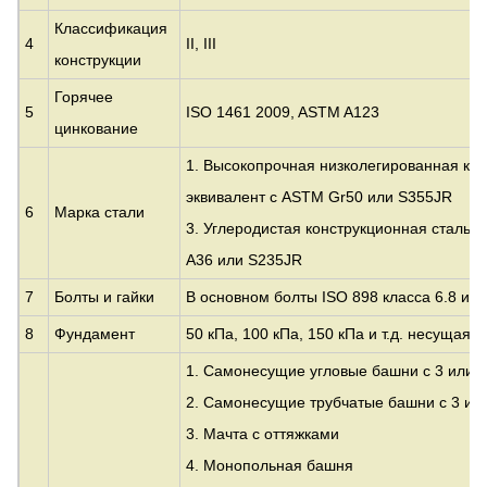
Классификация
4
II, III
конструкции
Горячее
5
ISO 1461 2009, ASTM A123
цинкование
1. Высокопрочная низколегированная кон
эквивалент с
ASTM Gr50 или S355JR
6
Марка стали
3. Углеродистая конструкционная сталь:
A36 или S235JR
7
Болты и гайки
В основном болты ISO 898 класса 6.8 и 8
8
Фундамент
50 кПа, 100 кПа, 150 кПа и т.д. несущая 
1. Самонесущие угловые башни с 3 или 
2. Самонесущие трубчатые башни с 3 ил
3.
Мачта с оттяжками
4. Монопольная башня