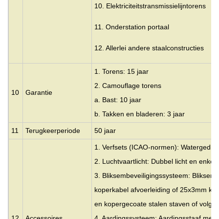
10. Elektriciteitstransmissielijntorens
11. Onderstation portaal
12. Allerlei andere staalconstructies
1. Torens: 15 jaar
2. Camouflage torens
10
Garantie
a. Bast: 10 jaar
b. Takken en bladeren: 3 jaar
11
Terugkeerperiode
50 jaar
1. Verfsets (ICAO-normen): Watergedrag
2. Luchtvaartlicht: Dubbel licht en enkel 
3. Bliksembeveiligingssysteem: Blikse
koperkabel afvoerleiding of 25x3mm ko
en kopergecoate stalen staven of volgens
12
Accessoires
4. Aardingssysteem: Aardingsstaaf met 