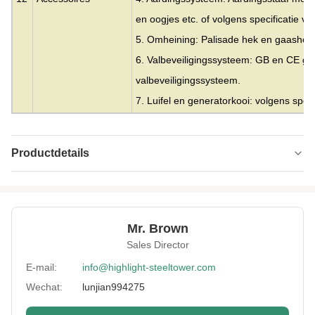
en oogjes etc. of volgens specificatie va
5. Omheining: Palisade hek en gaashek
6. Valbeveiligingssysteem: GB en CE gec
valbeveiligingssysteem.
7. Luifel en generatorkooi: volgens speci
Productdetails
Material:
Staal
Height:
0-300m
Mr. Brown
Structrue Type:
enkele monopool
Sales Director
Certification:
SGS, CE, ISO
E-mail:
info@highlight-steeltower.com
Wechat:
lunjian994275
Warranty:
15 jaar
Surface
HDG of schilderen