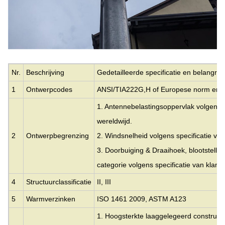
Nr.
Beschrijving
Gedetailleerde specificatie en belangri
1
Ontwerpcodes
ANSI/TIA222G,H of Europese norm en 
1. Antennebelastingsoppervlak volgens s
wereldwijd.
2
Ontwerpbegrenzing
2. Windsnelheid volgens specificatie van
3. Doorbuiging & Draaihoek, blootstellin
categorie volgens specificatie van klante
4
Structuurclassificatie
II, III
5
Warmverzinken
ISO 1461 2009, ASTM A123
1. Hoogsterkte laaggelegeerd constructi