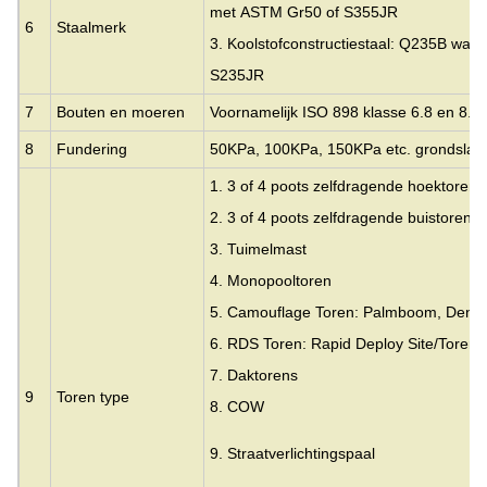
met
ASTM Gr50 of S355JR
6
Staalmerk
3. Koolstofconstructiestaal: Q235B wat 
S235JR
7
Bouten en moeren
Voornamelijk ISO 898 klasse 6.8 en 8.8
8
Fundering
50KPa, 100KPa, 150KPa etc. grondslagc
1. 3 of 4 poots zelfdragende hoektorens
2. 3 of 4 poots zelfdragende buistorens
3.
Tuimelmast
4. Monopooltoren
5. Camouflage Toren: Palmboom, Den,
6. RDS Toren: Rapid Deploy Site/Toren
7. Daktorens
9
Toren type
8. COW
9. Straatverlichtingspaal