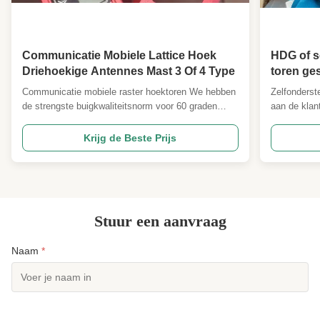
Communicatie Mobiele Lattice Hoek
HDG of s
Driehoekige Antennes Mast 3 Of 4 Type
toren ge
antenneb
Communicatie mobiele raster hoektoren We hebben
Zelfonderst
de strengste buigkwaliteitsnorm voor 60 graden
aan de klan
hoektorens die worden gebruikt voor Amerikaanse
belasting - 
torens in Oeganda en projecten in andere landen.
Gedetailleer
Krijg de Beste Prijs
Door de graad te regelen en de helling te beperken,
ontwerppar
zorgen we voor betere
ANSI/TIA22
windbestendigheidsprestaties. En ...
Ontwerpbela
Stuur een aanvraag
Naam
*