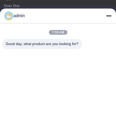
Over Ons
producten
admin
Neem contact met ons op
Categorieën
7:19 AM
Staal Monopole Toren
Good day, what product are you looking for?
driehoekige antenntoren
de toren van het hoekstaal
Zelfdragende toren
Valse boom mobiele zendmast
Neem contact met ons op
Tel: 0086-532-86627576
E-mail:
info@highlight-steeltower.com
Voeg toe: Industriegebied Jiaoxi, stad Jiaozhou, provincie
Shandong, China