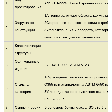
1
ANSI/TIA222G,H или Европейский станда
проектирования
1Антенна загружает область, как указан
Загрузка по
2Скорость ветра в соответствии с требо
2
конструкции
3Угол отклонения и поворота, категория
категория, как указано клиентами.
Классификация
4
II, III
структуры
Оцинкованные
5
ISO 1461 2009, ASTM A123
изделия
1Структурная сталь высокой прочности 
Стальная
Q355 или эквивалентная
ASTM Gr50 или
6
категория
3Углеродистая конструктивная сталь: Q
или S235JR
7
Свинки и орехи
В основном болты класса ISO 898 6,8 и 