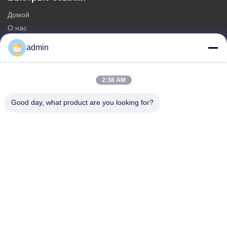
Домой
О нас
продукты
admin
Свяжитесь с нами
Категории
2:38 AM
Стальная Monopole башня
Good day, what product are you looking for?
треугольная антенная башня
башня угла стальная
Самонесущая башня
Фальшивая вышка сотовой связи в виде дерева
Свяжитесь с нами
Телефон: 0086-532-86627576
Электронная почта:
info@highlight-steeltower.com
Добавить: Промышленная зона Цзяоси, город Цзяочжоу,