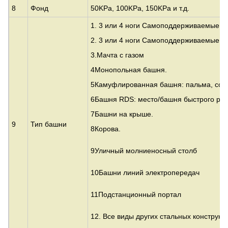
8
Фонд
50KPa, 100KPa, 150KPa и т.д.
1. 3 или 4 ноги Самоподдерживаемые у
2. 3 или 4 ноги Самоподдерживаемые т
3.
Мачта с газом
4Монопольная башня.
5Камуфлированная башня: пальма, сосн
6Башня RDS: место/башня быстрого ра
7Башни на крыше.
9
Тип башни
8Корова.
9Уличный молниеносный столб
10Башни линий электропередач
11Подстанционный портал
12. Все виды других стальных конструкц