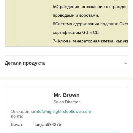
5Ограждения: ограждение с ограждение
проводами и воротами.
6Система сдерживания падения: Систе
сертификатом GB и CE.
7- Ключ и генераторная клетка: как указ
Детали продукта
Material:
Оцинкованная сталь
Height:
от 10 до 500 м
Mr. Brown
Structrue Type:
одиночный монополь
Sales Director
Certification:
SGS, CE, ISO
Электронная
info@highlight-steeltower.com
почта:
Warranty:
15 лет
Вичат:
lunjian994275
Surface
HDG или покраска