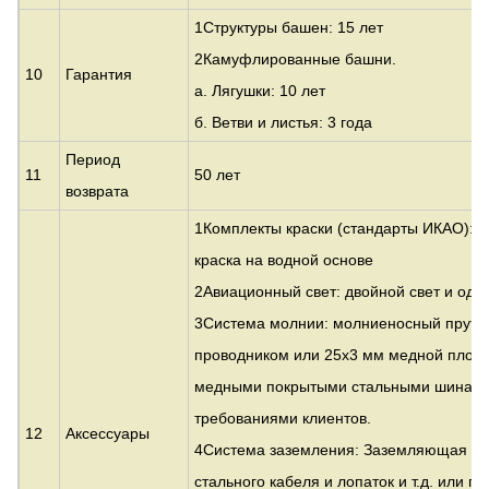
1Структуры башен: 15 лет
2Камуфлированные башни.
10
Гарантия
а. Лягушки: 10 лет
б. Ветви и листья: 3 года
Период
11
50 лет
возврата
1Комплекты краски (стандарты ИКАО): 
краска на водной основе
2Авиационный свет: двойной свет и один
3Система молнии: молниеносный прут с
проводником или 25x3 мм медной плоск
медными покрытыми стальными шинами 
требованиями клиентов.
12
Аксессуары
4Система заземления: Заземляющая ро
стального кабеля и лопаток и т.д. или 