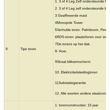
1. 3 of 4 Leg Zelf ondersteunde ho
2. 3 of 4 Leg zelf ondersteunde bu
3.
Geaffineerde mast
4Monopole Tower.
5Verhulde toren: Palmboom, Pine 
6RDS-toren: plaats/toren voor snell
7De torens op het dak.
9
Tipe toren
8- Koei.
9Straat bliksemscherm
10. Elektriciteitsleidingtoren
11Substatiegarantie
12. Alle soorten andere staalconstr
1. torenconstructies: 15 jaar