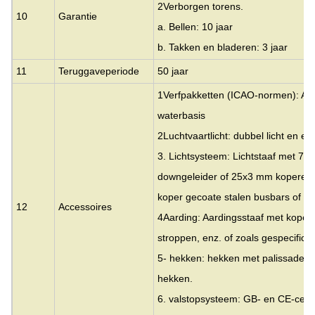
2Verborgen torens.
10
Garantie
a. Bellen: 10 jaar
b. Takken en bladeren: 3 jaar
11
Teruggaveperiode
50 jaar
1Verfpakketten (ICAO-normen): Acry
waterbasis
2Luchtvaartlicht: dubbel licht en enk
3. Lichtsysteem: Lichtstaaf met 7
downgeleider of 25x3 mm koperen 
koper gecoate stalen busbars of zo
12
Accessoires
4Aarding: Aardingsstaaf met koper
stroppen, enz. of zoals gespecifice
5- hekken: hekken met palissade 
hekken.
6. valstopsysteem: GB- en CE-certi