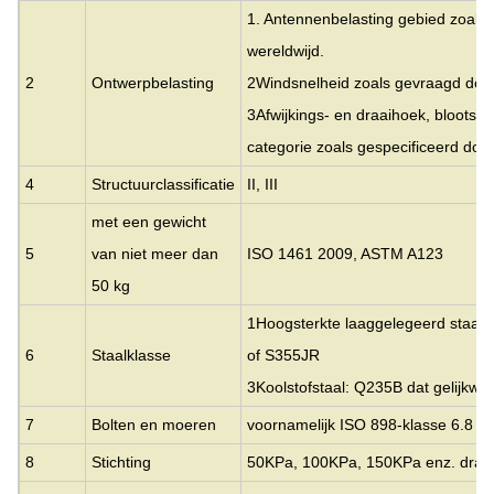
1. Antennenbelasting gebied zoals 
wereldwijd.
2
Ontwerpbelasting
2Windsnelheid zoals gevraagd door
3Afwijkings- en draaihoek, blootste
categorie zoals gespecificeerd door
4
Structuurclassificatie
II, III
met een gewicht
5
van niet meer dan
ISO 1461 2009, ASTM A123
50 kg
1Hoogsterkte laaggelegeerd staal: 
6
Staalklasse
of S355JR
3Koolstofstaal: Q235B dat gelijkw
7
Bolten en moeren
voornamelijk ISO 898-klasse 6.8 e
8
Stichting
50KPa, 100KPa, 150KPa enz. dra