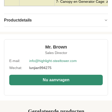
7- Canopy en Generator Cage: zoal
Productdetails
Material:
Gegalvaniseerd staal
Height:
10m tot 500m
Mr. Brown
Structrue Type:
enkele monopool
Sales Director
Certification:
SGS, CE, ISO
E-mail:
info@highlight-steeltower.com
Wechat:
lunjian994275
Warranty:
15 jaar
Surface
HDG of schilderen
Nu aanvragen
Treatment:
Lightning
Inbegrepen
Protection:
Installation:
Gemakkelijk en snel
Gerelateerde producten